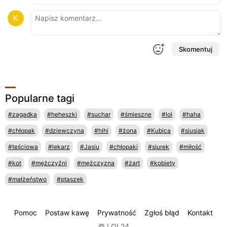
Skomentuj
Popularne tagi
#zagadka
#heheszki
#suchar
#śmieszne
#lol
#haha
#chłopak
#dziewczyna
#hihi
#żona
#Kubica
#siusiak
#teściowa
#lekarz
#Jasiu
#chłopaki
#siurek
#miłość
#kot
#mężczyźni
#mężczyzna
#żart
#kobiety
#małżeństwo
#ptaszek
Pomoc
Postaw kawę
Prywatność
Zgłoś błąd
Kontakt
© LOL24