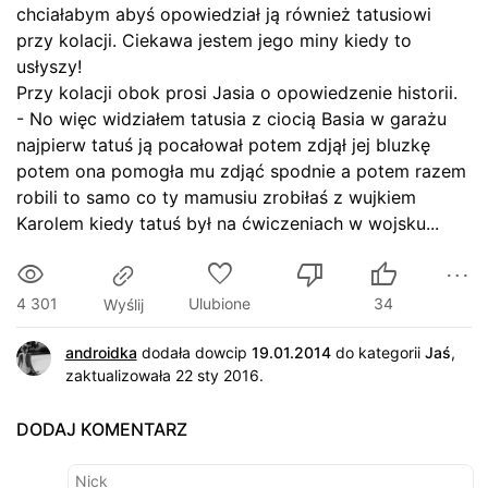
chciałabym abyś opowiedział ją również tatusiowi
przy kolacji. Ciekawa jestem jego miny kiedy to
usłyszy!
Przy kolacji obok prosi Jasia o opowiedzenie historii.
- No więc widziałem tatusia z ciocią Basia w garażu
najpierw tatuś ją pocałował potem zdjął jej bluzkę
potem ona pomogła mu zdjąć spodnie a potem razem
robili to samo co ty mamusiu zrobiłaś z wujkiem
Karolem kiedy tatuś był na ćwiczeniach w wojsku...
4 301
Ulubione
34
Wyślij
androidka
dodała dowcip
19.01.2014
do kategorii
Jaś
,
zaktualizowała 22 sty 2016.
DODAJ KOMENTARZ