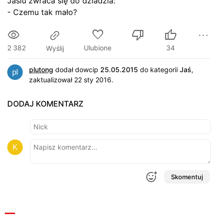
Jasiu zwraca się do dziadzia:
- Czemu tak mało?
2 382
Ulubione
34
Wyślij
plutong
dodał dowcip
25.05.2015
do kategorii
Jaś
,
zaktualizował 22 sty 2016.
DODAJ KOMENTARZ
Skomentuj