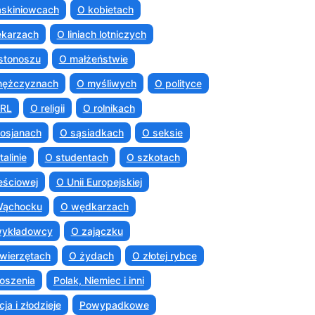
askiniowcach
O kobietach
ekarzach
O liniach lotniczych
istonoszu
O małżeństwie
mężczyznach
O myśliwych
O polityce
PRL
O religii
O rolnikach
osjanach
O sąsiadkach
O seksie
talinie
O studentach
O szkotach
eściowej
O Unii Europejskiej
Wąchocku
O wędkarzach
wykładowcy
O zajączku
wierzętach
O żydach
O złotej rybce
oszenia
Polak, Niemiec i inni
cja i złodzieje
Powypadkowe