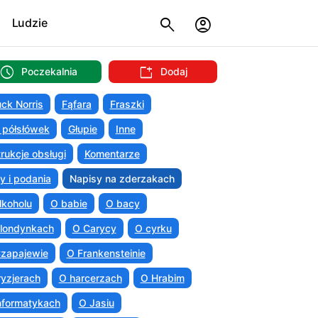
Ludzie
Poczekalnia
Dodaj
ck Norris
Fąfara
Fraszki
 półsłówek
Głupie
Inne
trukcje obsługi
Komentarze
ty i podania
Napisy na zderzakach
lkoholu
O babie
O bacy
londynkach
O Carycy
O cyrku
zapajewie
O Frankensteinie
ryzjerach
O harcerzach
O Hrabim
nformatykach
O Jasiu