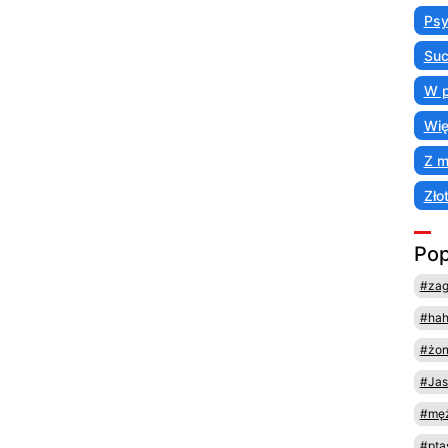
Psy
Suc
W p
Wię
Z 
Zło
Pop
#za
#ha
#żo
#Jas
#męż
#pta