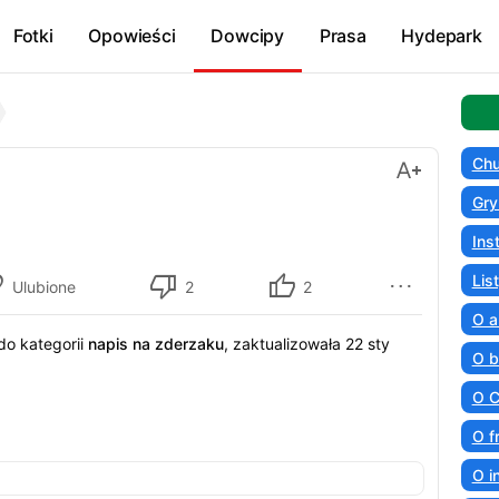
Fotki
Opowieści
Dowcipy
Prasa
Hydepark
Chu
Gry
Ins
Lis
Ulubione
2
2
O a
do kategorii
napis na zderzaku
, zaktualizowała 22 sty
O b
O C
O f
O i