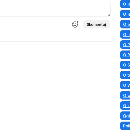
O j
O l
O l
Skomentuj
O 
O 
O R
O S
O t
O 
O 
O z
Ogł
Poli