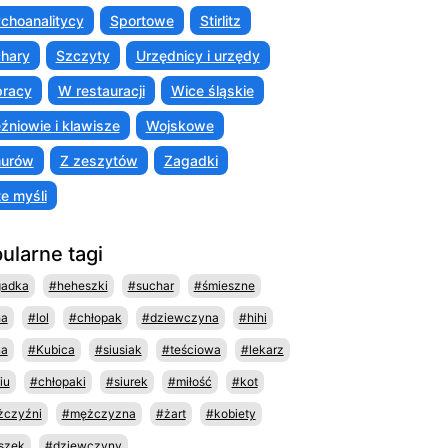
choanalitycy
Sportowe
Stirlitz
hary
Szczyty
Urzędnicy i urzędy
racy
W restauracji
Wice śląskie
źniowie i klawisze
Wojskowe
murów
Z zeszytów
Zagadki
te myśli
ularne tagi
gadka
#heheszki
#suchar
#śmieszne
ha
#lol
#chłopak
#dziewczyna
#hihi
na
#Kubica
#siusiak
#teściowa
#lekarz
iu
#chłopaki
#siurek
#miłość
#kot
czyźni
#mężczyzna
#żart
#kobiety
szek
#dziewczyny