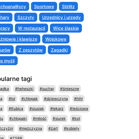
choanalitycy
Sportowe
Stirlitz
hary
Szczyty
Urzędnicy i urzędy
racy
W restauracji
Wice śląskie
źniowie i klawisze
Wojskowe
murów
Z zeszytów
Zagadki
te myśli
ularne tagi
gadka
#heheszki
#suchar
#śmieszne
ha
#lol
#chłopak
#dziewczyna
#hihi
na
#Kubica
#siusiak
#lekarz
#teściowa
iu
#chłopaki
#miłość
#siurek
#kot
czyźni
#mężczyzna
#żart
#kobiety
ga
#ZSRR