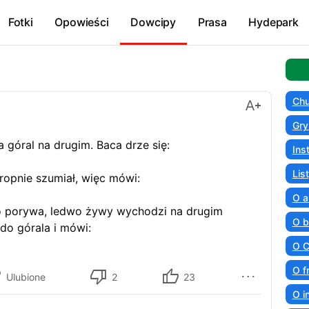
Fotki
Opowieści
Dowcipy
Prasa
Hydepark
Chu
Gry
 góral na drugim. Baca drze się:
Ins
Lis
kropnie szumiał, więc mówi:
O a
o porywa, ledwo żywy wychodzi na drugim
O b
do górala i mówi:
O C
O f
Ulubione
2
23
O i