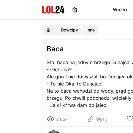
Wideo
Dowcipy
Inne
Baca
Stoi baca na jednym brzegu Dunajca, a
- Głęboka?!
Ale góral nie dosłyszał, bo Dunajec o
- To nie Oka, to Dunajec!
Na to baca wchodzi do wody, prąd g
brzegu. Po chwili podchodzi wściekły 
- Ja ci k*rwa dam do jajec!
3 057
Wyślij