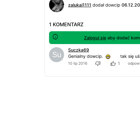
zalukaj1111
dodał dowcip
06.12.2
1 KOMENTARZ
Zaloguj się
aby dodać kome
Suczka69
Genialny dowcip.
tak się u
1
10 lip 2016
odpow