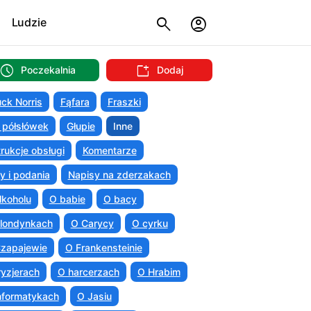
Ludzie
Poczekalnia
Dodaj
ck Norris
Fąfara
Fraszki
 półsłówek
Głupie
Inne
trukcje obsługi
Komentarze
ty i podania
Napisy na zderzakach
lkoholu
O babie
O bacy
londynkach
O Carycy
O cyrku
zapajewie
O Frankensteinie
ryzjerach
O harcerzach
O Hrabim
nformatykach
O Jasiu