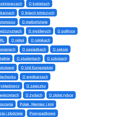
askiniowcach
O kobietach
ekarzach
O liniach lotniczych
istonoszu
O małżeństwie
mężczyznach
O myśliwych
O polityce
PRL
O religii
O rolnikach
osjanach
O sąsiadkach
O seksie
talinie
O studentach
O szkotach
eściowej
O Unii Europejskiej
Wąchocku
O wędkarzach
wykładowcy
O zajączku
wierzętach
O żydach
O złotej rybce
oszenia
Polak, Niemiec i inni
cja i złodzieje
Powypadkowe