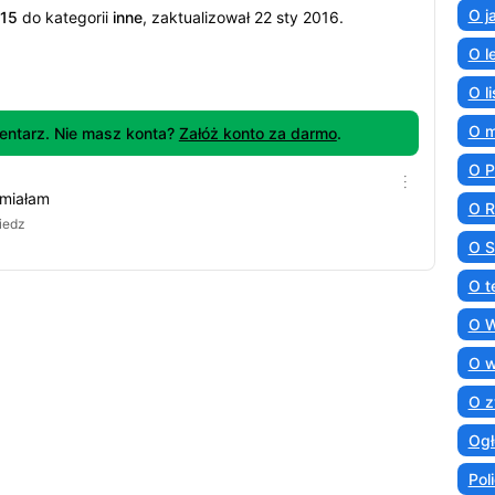
O j
015
do kategorii
inne
, zaktualizował 22 sty 2016.
O l
O l
O 
ntarz. Nie masz konta?
Załóż konto za darmo
.
O 
śmiałam
O R
iedz
O S
O t
O 
O 
O z
Ogł
Poli