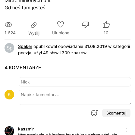
Miraż minionych dni.
Gdzieś tam jesteś...
1 624
Ulubione
10
Wyślij
Speker
opublikował opowiadanie
31.08.2019
w kategorii
poezja
,
użył 49 słów i 309 znaków
.
4 KOMENTARZE
Skomentuj
kaszmir
Wspomnienia z biegiem lat nabiorą dojrzałości, ale