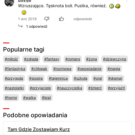
Wzruszające. Tęsknota boli. Pustka, również.
1 wrz 2019
odpowiedz
1 odpowiedź
Popularne tagi
#miłość
#zdrada
#fantasy
#romans
#żona
#dziewczyna
#fantastyka
#chłopak
#rozmowa
#opowiadanie
#magia
#przygoda
#siostra
#tajemnica
#szkoła
#oral
#dramat
#nastolatki
#przyjaciele
#nauczycielka
#śmierć
#przyjaźń
#horror
#walka
#brat
Podobne opowiadania
Tam Gdzie Zostawiam Kurz