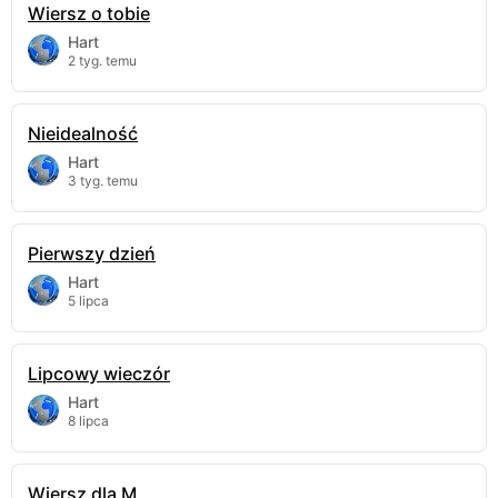
Wiersz o tobie
Hart
2 tyg. temu
Nieidealność
Hart
3 tyg. temu
Pierwszy dzień
Hart
5 lipca
Lipcowy wieczór
Hart
8 lipca
Wiersz dla M