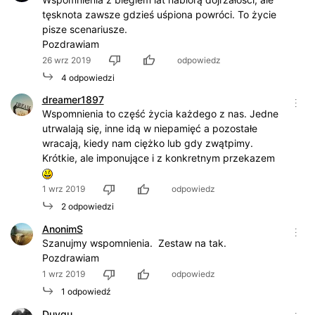
tęsknota zawsze gdzieś uśpiona powróci. To życie
pisze scenariusze.
Pozdrawiam
26 wrz 2019
odpowiedz
4 odpowiedzi
dreamer1897
Wspomnienia to część życia każdego z nas. Jedne
utrwalają się, inne idą w niepamięć a pozostałe
wracają, kiedy nam ciężko lub gdy zwątpimy.
Krótkie, ale imponujące i z konkretnym przekazem
1 wrz 2019
odpowiedz
2 odpowiedzi
AnonimS
Szanujmy wspomnienia. Zestaw na tak.
Pozdrawiam
1 wrz 2019
odpowiedz
1 odpowiedź
Duygu