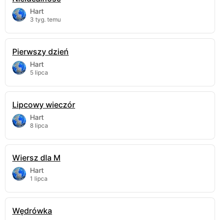
Hart
3 tyg. temu
Pierwszy dzień
Hart
5 lipca
Lipcowy wieczór
Hart
8 lipca
Wiersz dla M
Hart
1 lipca
Wędrówka