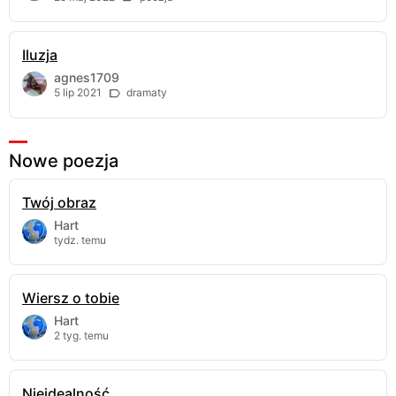
Iluzja
agnes1709
5 lip 2021
dramaty
Nowe poezja
Twój obraz
Hart
tydz. temu
Wiersz o tobie
Hart
2 tyg. temu
Nieidealność