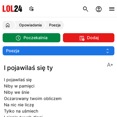
Opowiadania
Poezja
Poczekalnia
Dodaj
I pojawilaś się ty
I pojawilaś się
Niby w pamięci
Niby we śnie
Oczarowany twoim obliczem
Na nic nie liczę
Tylko na uśmiech