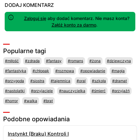
DODAJ KOMENTARZ
Zaloguj się
aby dodać komentarz. Nie masz konta?
Załóż konto za darmo
.
Popularne tagi
#miłość
#zdrada
#fantasy
#romans
#żona
#dziewczyna
#fantastyka
#chłopak
#rozmowa
#opowiadanie
#magia
#przygoda
#siostra
#tajemnica
#oral
#szkoła
#dramat
#nastolatki
#przyjaciele
#nauczycielka
#śmierć
#przyjaźń
#horror
#walka
#brat
Podobne opowiadania
Instynkt (Braku) Kontroli I