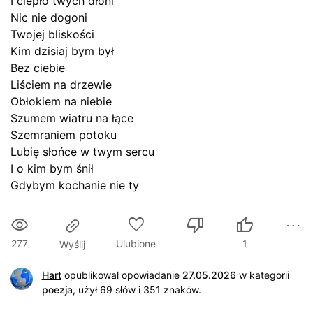
I ciepło twych dłoni
Nic nie dogoni
Twojej bliskości
Kim dzisiaj bym był
Bez ciebie
Liściem na drzewie
Obłokiem na niebie
Szumem wiatru na łące
Szemraniem potoku
Lubię słońce w twym sercu
I o kim bym śnił
Gdybym kochanie nie ty
277
Ulubione
1
Wyślij
Hart
opublikował opowiadanie
27.05.2026
w kategorii
poezja
,
użył 69 słów i 351 znaków
.