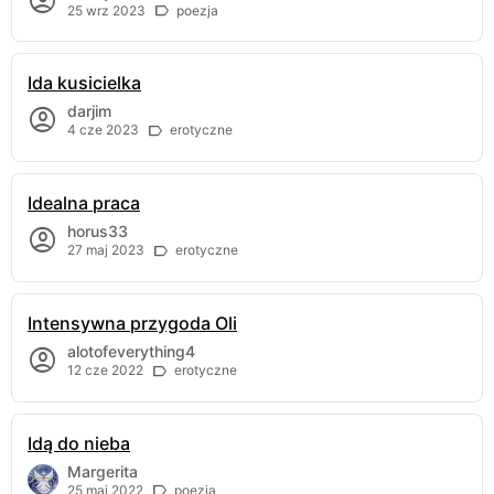
25 wrz 2023
poezja
Ida kusicielka
darjim
4 cze 2023
erotyczne
Idealna praca
horus33
27 maj 2023
erotyczne
Intensywna przygoda Oli
alotofeverything4
12 cze 2022
erotyczne
Idą do nieba
Margerita
25 maj 2022
poezja