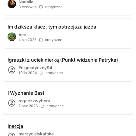
Nadalia
3 czerwca
erotyczne
Im dziksza klacz, tym ostrzejsza jazda
Vee
4 sie 2025
erotyczne
Igraszki z uciekinierką (Punkt widzenia Patryka)
Enigmatyczny94
19 lis 2024
erotyczne
I Wyznanie Basi
rogaczzwyboru
7 paź 2023
erotyczne
Inercja
marzycielskafoka