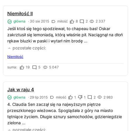
Niemiłość II
główna
·
30 sie 2015
miłość
8
2
2 337
Jeśli ktoś się tego spodziewał, to chapeau bas! Oskar
zakrztusił się lemoniadą, którą właśnie pił. Naciągnął na dłoń
rękaw bluzki w paski i wytarł nim brodę ...
pozostałe części
Niemiłość
suma:
19
5
5 047
Jak w raju 4
główna
·
29 lip 2015
miłość
1
1
2
2 983
4. Claudia Sen zaczął się na najwyższym piętrze
przeszklonego wieżowca. Spoglądała z góry na miasto
tętniące życiem. Długie sznury samochodów, gdzieniegdzie
zielona ...
pozostałe części