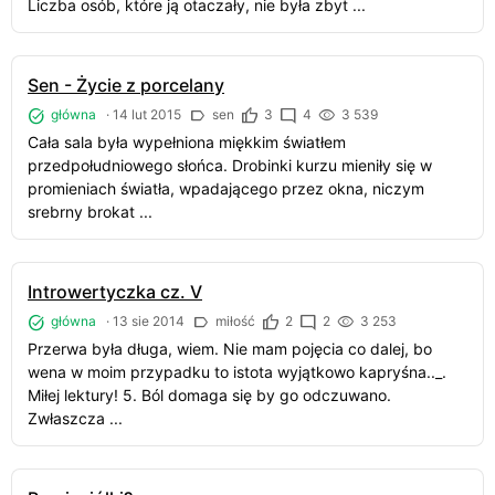
Liczba osób, które ją otaczały, nie była zbyt ...
Sen - Życie z porcelany
główna
·
14 lut 2015
sen
3
4
3 539
Cała sala była wypełniona miękkim światłem
przedpołudniowego słońca. Drobinki kurzu mieniły się w
promieniach światła, wpadającego przez okna, niczym
srebrny brokat ...
Introwertyczka cz. V
główna
·
13 sie 2014
miłość
2
2
3 253
Przerwa była długa, wiem. Nie mam pojęcia co dalej, bo
wena w moim przypadku to istota wyjątkowo kapryśna.._.
Miłej lektury! 5. Ból domaga się by go odczuwano.
Zwłaszcza ...