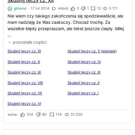
Skubnij tęczy cz. XII
główna
·
17 lut 2014
miłość
2
1
12
5 111
Nie wiem czy takiego zakończenia się spodziewaliście, ale
mam nadzieję że Was zaskoczy. Chociaż trochę. Za
wszelkie błędy przepraszam, ale tekst jeszcze ciepły. Miłej
...
pozostałe części
Skubnij tęczy cz. XI
Skubnij tęczy cz. V (elemele)
Skubnij tęczy cz. X
Skubnij tęczy cz. IV
Skubnij tęczy cz. IX
Skubnij tęczy cz. III
Skubnij tęczy cz. VIII
Skubnij tęczy cz. II
Skubnij tęczy cz. VII
Skubnij tęczy cz. I
Skubnij tęczy cz. VI
suma:
104
80
114
51 236