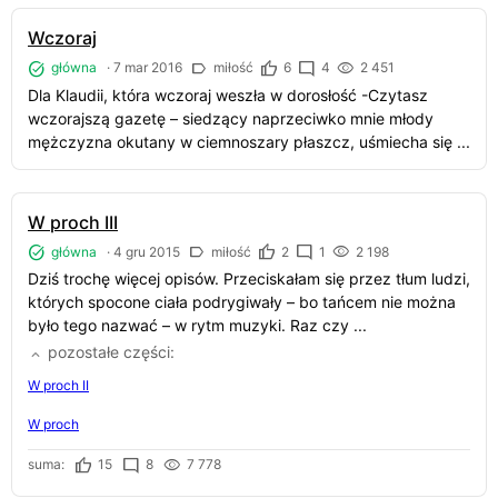
Wczoraj
główna
·
7 mar 2016
miłość
6
4
2 451
Dla Klaudii, która wczoraj weszła w dorosłość -Czytasz
wczorajszą gazetę – siedzący naprzeciwko mnie młody
mężczyzna okutany w ciemnoszary płaszcz, uśmiecha się ...
W proch III
główna
·
4 gru 2015
miłość
2
1
2 198
Dziś trochę więcej opisów. Przeciskałam się przez tłum ludzi,
których spocone ciała podrygiwały – bo tańcem nie można
było tego nazwać – w rytm muzyki. Raz czy ...
pozostałe części
W proch II
W proch
suma:
15
8
7 778