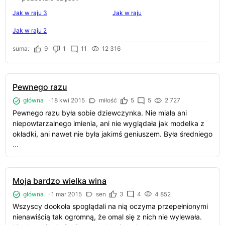
Jak w raju 3
Jak w raju
Jak w raju 2
suma:
9
1
11
12 316
Pewnego razu
główna
·
18 kwi 2015
miłość
5
5
2 727
Pewnego razu była sobie dziewczynka. Nie miała ani
niepowtarzalnego imienia, ani nie wyglądała jak modelka z
okładki, ani nawet nie była jakimś geniuszem. Była średniego
...
Moja bardzo wielka wina
główna
·
1 mar 2015
sen
3
4
4 852
Wszyscy dookoła spoglądali na nią oczyma przepełnionymi
nienawiścią tak ogromną, że omal się z nich nie wylewała.