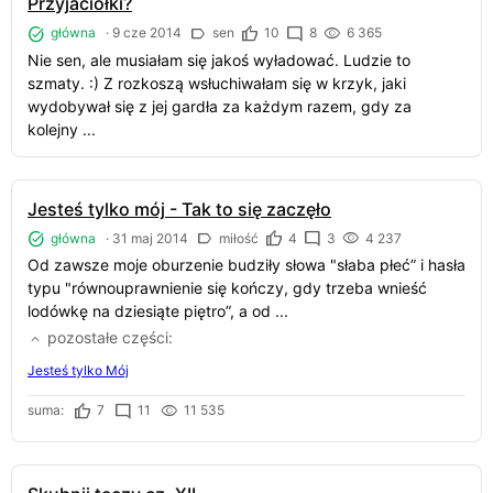
Przyjaciółki?
główna
·
9 cze 2014
sen
10
8
6 365
Nie sen, ale musiałam się jakoś wyładować. Ludzie to
szmaty. :) Z rozkoszą wsłuchiwałam się w krzyk, jaki
wydobywał się z jej gardła za każdym razem, gdy za
kolejny ...
Jesteś tylko mój - Tak to się zaczęło
główna
·
31 maj 2014
miłość
4
3
4 237
Od zawsze moje oburzenie budziły słowa "słaba płeć” i hasła
typu "równouprawnienie się kończy, gdy trzeba wnieść
lodówkę na dziesiąte piętro”, a od ...
pozostałe części
Jesteś tylko Mój
suma:
7
11
11 535