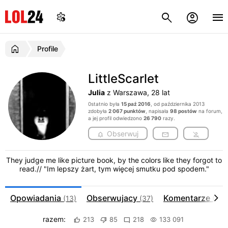
Profile
LittleScarlet
Julia
z Warszawa, 28 lat
0statnio była
15 paź 2016
, od października 2013
zdobyła
2 067 punktów
, napisała
98 postów
na forum,
a jej profil odwiedzono
26 790
razy.
Obserwuj
They judge me like picture book, by the colors like they forgot to
read.// "Im lepszy żart, tym więcej smutku pod spodem."
Opowiadania
Obserwujacy
Komentarze
(13)
(37)
(321
razem:
213
85
218
133 091