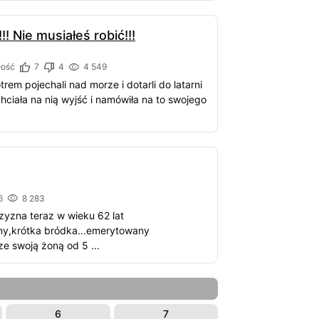
!! Nie musiałeś robić!!!
łość
7
4
4 549
rem pojechali nad morze i dotarli do latarni
ciała na nią wyjść i namówiła na to swojego
6
8 283
czyzna teraz w wieku 62 lat
ny,krótka bródka...emerytowany
ze swoją żoną od 5 ...
6
7