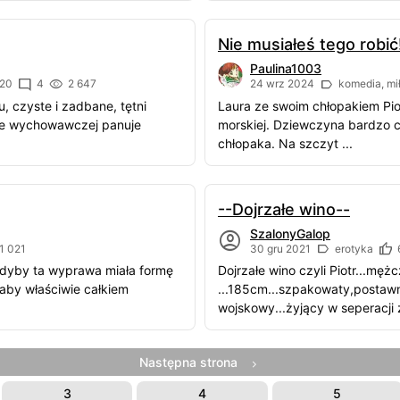
Nie musiałeś tego robić!
Paulina1003
20
4
2 647
24 wrz 2024
komedia, mi
 czyste i zadbane, tętni
Laura ze swoim chłopakiem Piot
nie wychowawczej panuje
morskiej. Dziewczyna bardzo ch
chłopaka. Na szczyt ...
--Dojrzałe wino--
SzalonyGalop
1 021
30 gru 2021
erotyka
dyby ta wyprawa miała formę
Dojrzałe wino czyli Piotr...męż
aby właściwie całkiem
...185cm...szpakowaty,postaw
wojskowy...żyjący w seperacji 
Następna strona
3
4
5