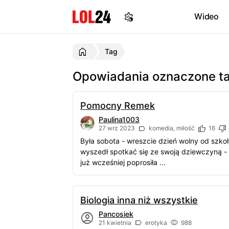
Wideo
Tag
Opowiadania oznaczone t
Pomocny Remek
Paulina1003
27 wrz 2023
komedia, miłość
16
Była sobota - wreszcie dzień wolny od szko
wyszedł spotkać się ze swoją dziewczyną - 
już wcześniej poprosiła ...
Biologia inna niż wszystkie
Pancosiek
21 kwietnia
erotyka
988