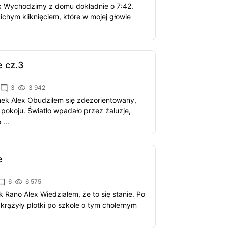
ex Wychodzimy z domu dokładnie o 7:42.
ichym kliknięciem, które w mojej głowie
e cz.3
3
3 942
nek Alex Obudziłem się zdezorientowany,
okoju. Światło wpadało przez żaluzje,
...
e
6
6 575
k Rano Alex Wiedziałem, że to się stanie. Po
krążyły plotki po szkole o tym cholernym