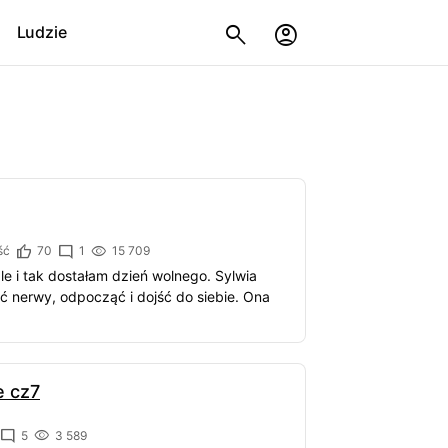
Ludzie
ść
70
1
15 709
le i tak dostałam dzień wolnego. Sylwia
ć nerwy, odpocząć i dojść do siebie. Ona
e cz7
5
3 589