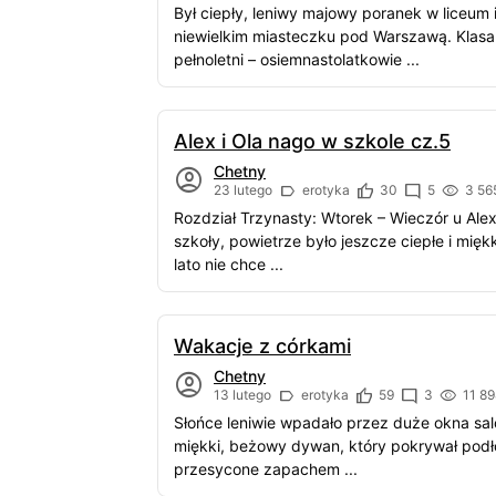
Był ciepły, leniwy majowy poranek w liceum 
niewielkim miasteczku pod Warszawą. Klasa 
pełnoletni – osiemnastolatkowie ...
Alex i Ola nago w szkole cz.5
Chetny
23 lutego
erotyka
30
5
3 56
Rozdział Trzynasty: Wtorek – Wieczór u Ale
szkoły, powietrze było jeszcze ciepłe i mięk
lato nie chce ...
Wakacje z córkami
Chetny
13 lutego
erotyka
59
3
11 89
Słońce leniwie wpadało przez duże okna sal
miękki, beżowy dywan, który pokrywał podł
przesycone zapachem ...