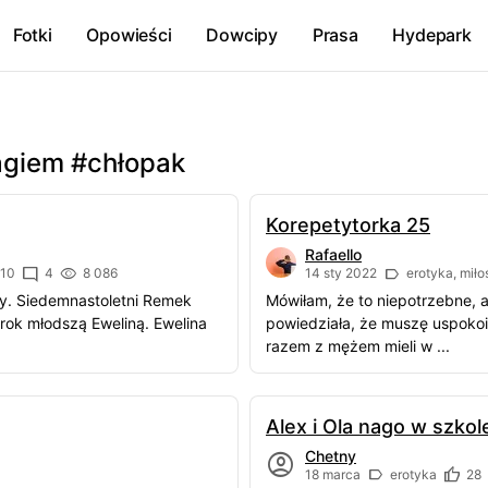
Fotki
Opowieści
Dowcipy
Prasa
Hydepark
agiem #chłopak
Korepetytorka 25
Rafaello
10
4
8 086
14 sty 2022
erotyka, miło
ły. Siedemnastoletni Remek
Mówiłam, że to niepotrzebne, a
rok młodszą Eweliną. Ewelina
powiedziała, że muszę uspokoi
razem z mężem mieli w ...
Alex i Ola nago w szkol
Chetny
18 marca
erotyka
28