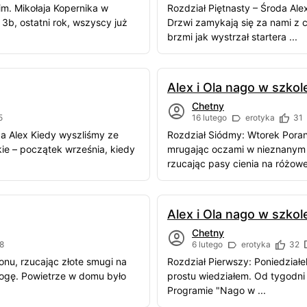
im. Mikołaja Kopernika w
Rozdział Piętnasty – Środa Al
3b, ostatni rok, wszyscy już
Drzwi zamykają się za nami z c
brzmi jak wystrzał startera ...
Alex i Ola nago w szkol
Chetny
5
16 lutego
erotyka
31
xa Alex Kiedy wyszliśmy ze
Rozdział Siódmy: Wtorek Pora
kie – początek września, kiedy
mrugając oczami w nieznanym p
rzucając pasy cienia na różowe 
Alex i Ola nago w szkol
Chetny
8
6 lutego
erotyka
32
onu, rzucając złote smugi na
Rozdział Pierwszy: Poniedziałe
ogę. Powietrze w domu było
prostu wiedziałem. Od tygodni 
Programie "Nago w ...