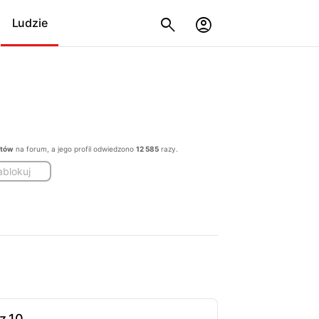
Ludzie
stów
na forum, a jego profil odwiedzono
12 585
razy.
ablokuj
z.10