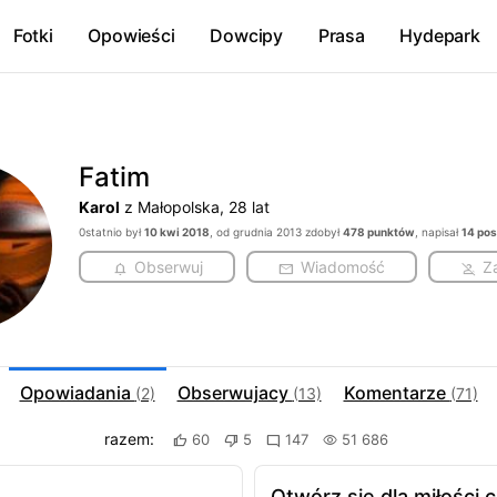
Fotki
Opowieści
Dowcipy
Prasa
Hydepark
Fatim
Karol
z Małopolska, 28 lat
0statnio był
10 kwi 2018
, od grudnia 2013 zdobył
478 punktów
, napisał
14 po
Obserwuj
Wiadomość
Z
Opowiadania
Obserwujacy
Komentarze
(2)
(13)
(71)
razem:
60
5
147
51 686
Otwórz się dla miłości c