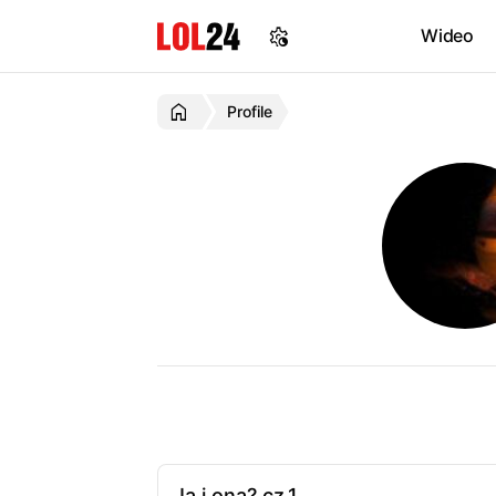
Wideo
Profile
Ja i ona? cz.1