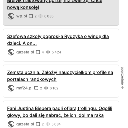
Breivik traktowany gorzej niż zwierzę. Chce
nową konsolę!
wp.pl
2
6 085
Szefowa szkoły poprosiła Rydzyka o windę dla
dzieci. A on...
gazeta.pl
4
5 424
poprzednie →
Zemsta ucznia. Założył nauczycielkom profile na
portalach randkowych
rmf24.pl
2
6 162
Fani Justina Biebera padli ofiarą trollingu. Ogolili
głowy, bo dali się nabrać, że ich idol ma raka
gazeta.pl
2
5 084