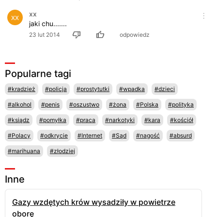
xx
jaki chu.......
23 lut 2014
odpowiedz
Popularne tagi
#kradzież
#policja
#prostytutki
#wpadka
#dzieci
#alkohol
#penis
#oszustwo
#żona
#Polska
#polityka
#ksiądz
#pomyłka
#praca
#narkotyki
#kara
#kościół
#Polacy
#odkrycie
#Internet
#Sąd
#nagość
#absurd
#marihuana
#złodziej
Inne
Gazy wzdętych krów wysadziły w powietrze
oborę