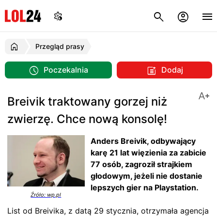
Przegląd prasy
Poczekalnia
Dodaj
Breivik traktowany gorzej niż
zwierzę. Chce nową konsolę!
Anders Breivik, odbywający
karę 21 lat więzienia za zabicie
77 osób, zagroził strajkiem
głodowym, jeżeli nie dostanie
lepszych gier na Playstation.
Źróło: wp.pl
List od Breivika, z datą 29 stycznia, otrzymała agencja