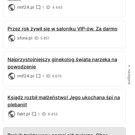
rmf24.pl
1
4 445
Przez rok żywił się w saloniku VIP-ów. Za darmo
sfora.pl
5 851
Najprzystojniejszy ginekolog świata narzeka na
powodzenie
← następne
rmf24.pl
1
9 676
Ksiądz rozbił małżeństwo! Jego ukochana śpi na
plebanii!
fakt.pl
1
6 453