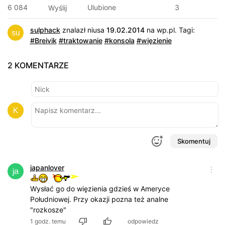
6 084
Ulubione
3
Wyślij
sulphack
znalazł niusa
19.02.2014
na
wp.pl
.
Tagi:
#Breivik
#traktowanie
#konsola
#więzienie
2 KOMENTARZE
Skomentuj
japanlover
Wysłać go do więzienia gdzieś w Ameryce
Południowej. Przy okazji pozna też analne
"rozkosze"
1 godz. temu
odpowiedz