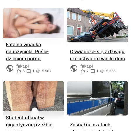
Fatalna wpadka
nauczyciela. Puścił
Oświadczał się z dźwigu
dzieciom porno
i żelastwo rozwaliło dom
fakt.pl
fakt.pl
6
1
5 507
2
1
5 365
Student utknął w
gigantycznej rzeźbie
Zasnął na czatach,