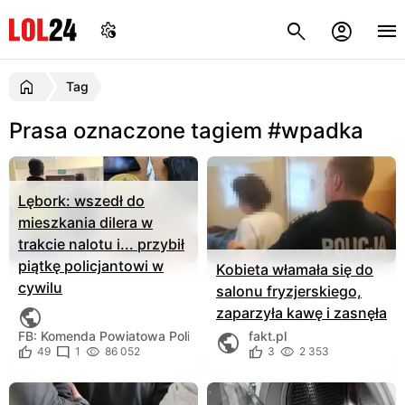
Tag
Prasa oznaczone tagiem #wpadka
Lębork: wszedł do
mieszkania dilera w
trakcie nalotu i... przybił
piątkę policjantowi w
Kobieta włamała się do
cywilu
salonu fryzjerskiego,
zaparzyła kawę i zasnęła
FB: Komenda Powiatowa Policji w Lęborku
fakt.pl
49
1
86 052
3
2 353