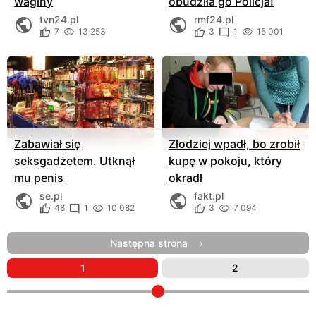
waginy
obudziła go Policja!
tvn24.pl
rmf24.pl
7
13 253
3
1
15 001
Zabawiał się
Złodziej wpadł, bo zrobił
seksgadżetem. Utknął
kupę w pokoju, który
mu penis
okradł
se.pl
fakt.pl
48
1
10 082
3
7 094
Następna strona
1
2