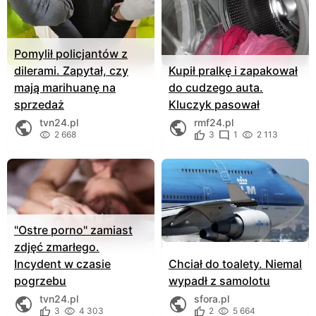
Pomylił policjantów z
dilerami. Zapytał, czy
Kupił pralkę i zapakował
mają marihuanę na
do cudzego auta.
sprzedaż
Kluczyk pasował
tvn24.pl
rmf24.pl
2 668
3
1
2 113
"Ostre porno" zamiast
zdjęć zmarłego.
Incydent w czasie
Chciał do toalety. Niemal
pogrzebu
wypadł z samolotu
tvn24.pl
sfora.pl
3
4 303
2
5 664