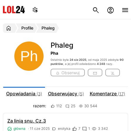
Profile
Phaleg
Phaleg
Pha
0statnio była
24 sie 2025
, od maja 2025 zdobyła
90
punktów
, a jej profil odwiedzono
4 248
razy.
Obserwuj
Opowiadania
Obserwujacy
Komentarze
(3)
(5)
(17)
razem:
112
25
30 544
Za linią snu. Cz.3
główna
·
11 cze 2025
erotyka
7
1
3 342