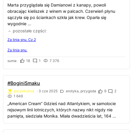
Marta przyglądała się Damianowi z kanapy, powoli
obracając kieliszek z winem w palcach. Czerwień płynu
sączyła się po ściankach szkła jak krew. Oparła się
wygodnie ...
pozostałe części
Za linią snu. Cz.2
Za linią snu.
suma:
18
1
7 376
#BoginiSmaku
poczekalnia
·
3 cze 2025
erotyka, przygoda
9
2
1 649
„American Cream” Gdzieś nad Atlantykiem, w samolocie
rejsowym linii lotniczych, których nazwy nikt nigdy nie
pamięta, siedziała Monika. Miała dwadzieścia lat, 164 ...