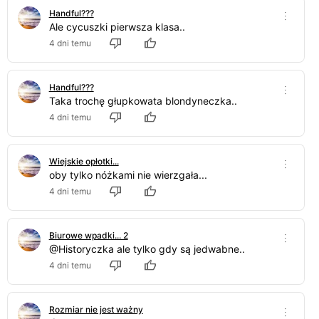
Handful???
Ale cycuszki pierwsza klasa..
4 dni temu
Handful???
Taka trochę głupkowata blondyneczka..
4 dni temu
Wiejskie opłotki...
oby tylko nóżkami nie wierzgała...
4 dni temu
Biurowe wpadki... 2
@Historyczka ale tylko gdy są jedwabne..
4 dni temu
Rozmiar nie jest ważny