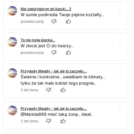
Nie założyłabym tej kiecki... 2
W sumie podkreśla Twoje piękne kształty..
przedwczoraj
To nie moja kiecka...
W złocie jest Ci do twarzy..
przedwczoraj
Przygody Magdy - jak się to zaczęło....
Świetne i konkretne.. uwielbiam te klimaty..
tylko że tak mało kobiet tego pragnie..
3 dni temu
Przygody Magdy - jak się to zaczęło....
@Mariola889 mieć taką żonę.. ideał..
3 dni temu