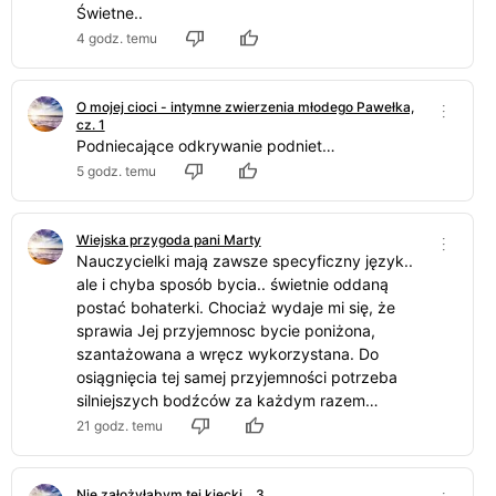
Świetne..
4 godz. temu
O mojej cioci - intymne zwierzenia młodego Pawełka,
cz. 1
Podniecające odkrywanie podniet…
5 godz. temu
Wiejska przygoda pani Marty
Nauczycielki mają zawsze specyficzny język..
ale i chyba sposób bycia.. świetnie oddaną
postać bohaterki. Chociaż wydaje mi się, że
sprawia Jej przyjemnosc bycie poniżona,
szantażowana a wręcz wykorzystana. Do
osiągnięcia tej samej przyjemności potrzeba
silniejszych bodźców za każdym razem…
21 godz. temu
Nie założyłabym tej kiecki... 3