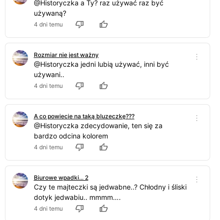
@Historyczka a Ty? raz używać raz być
używaną?
4 dni temu
Rozmiar nie jest ważny
@Historyczka jedni lubią używać, inni być
używani..
4 dni temu
A co powiecie na taką bluzeczkę???
@Historyczka zdecydowanie, ten się za
bardzo odcina kolorem
4 dni temu
Biurowe wpadki... 2
Czy te majteczki są jedwabne..? Chłodny i śliski
dotyk jedwabiu.. mmmm….
4 dni temu