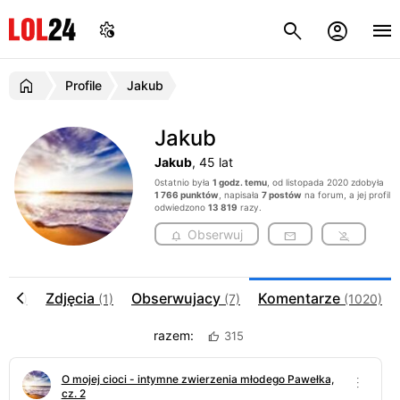
Profile
Jakub
Jakub
Jakub
, 45 lat
0statnio była
1 godz. temu
, od listopada 2020 zdobyła
1 766 punktów
, napisała
7 postów
na forum, a jej profil
odwiedzono
13 819
razy.
Obserwuj
ia
Zdjęcia
Obserwujacy
Komentarze
(4)
(1)
(7)
(1020)
razem:
315
O mojej cioci - intymne zwierzenia młodego Pawełka,
cz. 2