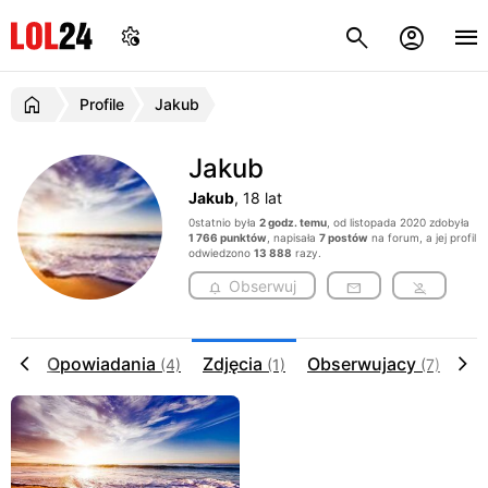
Profile
Jakub
Jakub
Jakub
, 18 lat
0statnio była
2 godz. temu
, od listopada 2020 zdobyła
1 766 punktów
, napisała
7 postów
na forum, a jej profil
odwiedzono
13 888
razy.
Obserwuj
Opowiadania
Zdjęcia
Obserwujacy
Ko
(11)
(4)
(1)
(7)