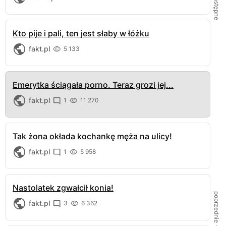
← następne
Kto pije i pali, ten jest słaby w łóżku
fakt.pl
5 133
Emerytka ściągała porno. Teraz grozi jej...
fakt.pl
1
11 270
Tak żona okłada kochankę męża na ulicy!
fakt.pl
1
5 958
Nastolatek zgwałcił konia!
poprzednie →
fakt.pl
3
6 362