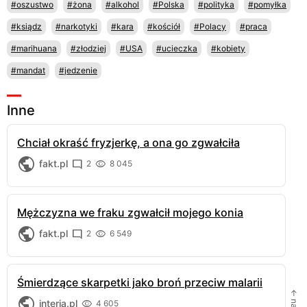
#oszustwo
#żona
#alkohol
#Polska
#polityka
#pomyłka
#ksiądz
#narkotyki
#kara
#kościół
#Polacy
#praca
#marihuana
#złodziej
#USA
#ucieczka
#kobiety
#mandat
#jedzenie
Inne
Chciał okraść fryzjerkę, a ona go zgwałciła
fakt.pl
2
8 045
Mężczyzna we fraku zgwałcił mojego konia
fakt.pl
2
6 549
Śmierdzące skarpetki jako broń przeciw malarii
interia.pl
4 605