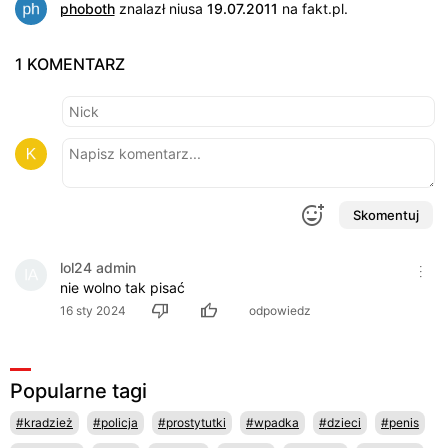
phoboth
znalazł niusa
19.07.2011
na
fakt.pl
.
1 KOMENTARZ
Skomentuj
lol24 admin
nie wolno tak pisać
16 sty 2024
odpowiedz
Popularne tagi
#kradzież
#policja
#prostytutki
#wpadka
#dzieci
#penis