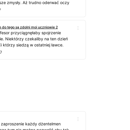
asze zmysły. Aż trudno oderwać oczy
e do tego są zdolni moi uczniowie 2
ofesor przyciągnęłaby spojrzenie
e. Niektórzy czekaliby na ten dzień
i którzy siedzą w ostatniej ławce.
 zaproszenie każdy dżentelmen
oza tym nie można pozwolić aby tak