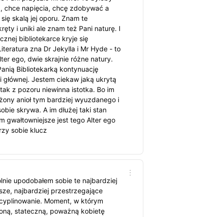
, chce napięcia, chcę zdobywać a
ię skalą jej oporu. Znam te
ręty i uniki ale znam też Pani naturę. I
znej bibliotekarce kryje się
teratura zna Dr Jekylla i Mr Hyde - to
ter ego, dwie skrajnie różne natury.
anią Bibliotekarką kontynuację
i głównej. Jestem ciekaw jaką ukrytą
tak z pozoru niewinna istotka. Bo im
ożony anioł tym bardziej wyuzdanego i
ie skrywa. A im dłużej taki stan
ym gwałtowniejsze jest tego Alter ego
rzy sobie klucz
nie upodobałem sobie te najbardziej
jsze, najbardziej przestrzegające
scyplinowanie. Moment, w którym
ną, stateczną, poważną kobietę