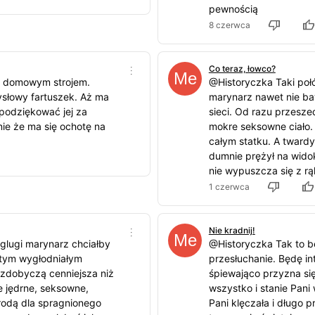
pewnością
8 czerwca
Co teraz, łowco?
 z domowym strojem.
@Historyczka Taki po
słowy fartuszek. Aż ma
marynarz nawet nie baw
 podziękować jej za
sieci. Od razu przeszed
nie że ma się ochotę na
mokre seksowne ciało. 
całym statku. A tward
dumnie prężył na widok
nie wypuszcza się z rąk
1 czerwca
Nie kradnij!
lugi marynarz chciałby
@Historyczka Tak to b
o tym wygłodniałym
przesłuchanie. Będę i
 zdobyczą cenniejsza niż
śpiewająco przyzna się
e jędrne, seksowne,
wszystko i stanie Pani
rodą dla spragnionego
Pani klęczała i długo 