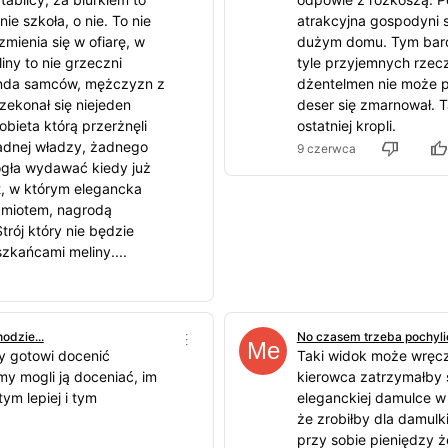
ie szkoła, o nie. To nie
atrakcyjna gospodyni 
 zmienia się w ofiarę, w
dużym domu. Tym bardz
ny to nie grzeczni
tyle przyjemnych rzec
anda samców, mężczyzn z
dżentelmen nie może p
ekonał się niejeden
deser się zmarnował. T
obieta którą przerżnęli
ostatniej kropli.
żadnej władzy, żadnego
9 czerwca
ogła wydawać kiedy już
at, w którym elegancka
dmiotem, nagrodą
trój który nie będzie
zkańcami meliny....
odzie...
No czasem trzeba pochylić
y gotowi docenić
Taki widok może wrę
my mogli ją doceniać, im
kierowca zatrzymałby 
tym lepiej i tym
eleganckiej damulce w
że zrobiłby dla damulki
przy sobie pieniędzy ż