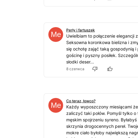
Perły i fartuszek
Uwielbiam to połączenie elegancji
Seksowna koronkowa bielizna i zmy
się ochotę zająć taką gospodynią i
gościnę i pyszny posiłek. Szczegól
słodki deser...
8 czerwca
Co teraz, łowco?
Każdy wyposzczony miesiącami żeg
zaliczyć taki połów. Pomyśl tylko 
męskim spojrzeniu syreno. Byłabyś
skrzynia drogocennych pereł. Twoj
mokre ciało byłoby największą nag