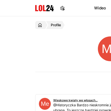
Wideo
Profile
Wieskowe kwiaty we włosach...
@Historyczka Bardzo nieskromnie j
ubrana. To jeszcze bardziej prowok