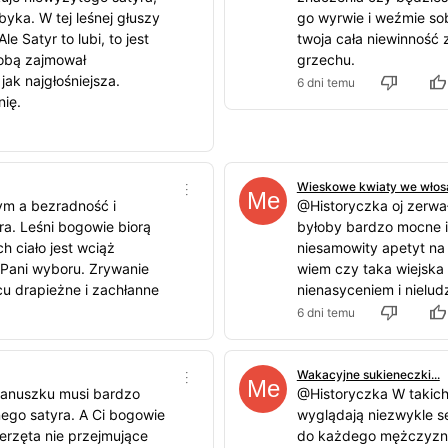
byka. W tej leśnej głuszy
go wyrwie i weźmie sobi
le Satyr to lubi, to jest
twoja cała niewinność 
tobą zajmował
grzechu.
ak najgłośniejsza.
6 dni temu
nię.
Wieskowe kwiaty we włosa
ym a bezradność i
@Historyczka oj zerwa
a. Leśni bogowie biorą
byłoby bardzo mocne i
h ciało jest wciąż
niesamowity apetyt na s
 Pani wyboru. Zrywanie
wiem czy taka wiejska
u drapieżne i zachłanne
nienasyceniem i nielu
6 dni temu
Wakacyjne sukieneczki...
ianuszku musi bardzo
@Historyczka W takic
ego satyra. A Ci bogowie
wyglądają niezwykle s
ierzęta nie przejmujące
do każdego mężczyzny 