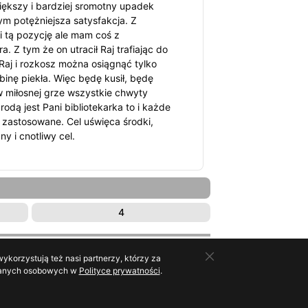
większy i bardziej sromotny upadek
m potężniejsza satysfakcja. Z
i tą pozycję ale mam coś z
. Z tym że on utracił Raj trafiając do
Raj i rozkosz można osiągnąć tylko
inę piekła. Więc będę kusił, będę
w miłosnej grze wszystkie chwyty
odą jest Pani bibliotekarka to i każde
ą zastosowane. Cel uświęca środki,
y i cnotliwy cel.
4
ykorzystują też nasi partnerzy, którzy za
o danych osobowych w
Polityce prywatności
.