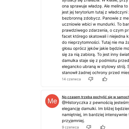
ona sprawuje władzę. Ale melina to n
jest jej terytorium tutaj z władczyni
bezbronną zdobycz. Panowie z meli
uczniowie wbici w mundurki. To b
prawdziwego zdarzenia, o czym prz
facet którego skatowali i niejedna k
do nieprzytomności. Tutaj nie ma 
głosu oprócz jęków jakie będzie m
się za nią zabiorą. To jest inny świ
damulka staje się z podmiotu prze
elegancko ubraną w stylowy strój. S
stanowił żadnej ochrony przed mies
14 czerwca
No czasem trzeba pochylić się w samoch
@Historyczka z pewnością jesteśm
elegancję damulki. Im bliżej będzie
namiętniej, im bardziej intensywnie 
przyjemniej.
9 czerwca