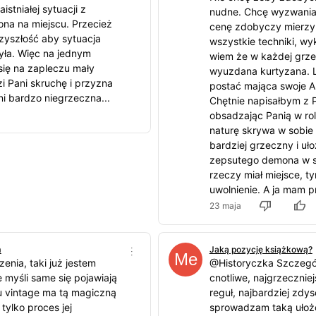
stniałej sytuacji z
nudne. Chcę wyzwania
na na miejscu. Przecież
cenę zdobyczy mierzy s
zyszłość aby sytuacja
wszystkie techniki, wyk
yła. Więc na jednym
wiem że w każdej grzec
 się na zapleczu mały
wyuzdana kurtyzana. Li
zi Pani skruchę i przyzna
postać mająca swoje Al
ani bardzo niegrzeczna...
Chętnie napisałbym z P
obsadzając Panią w rol
naturę skrywa w sobie 
bardziej grzeczny i uł
zepsutego demona w sob
rzeczy miał miejsce, t
uwolnienie. A ja mam p
23 maja
m
Jaką pozycję książkową?
enia, taki już jestem
@Historyczka Szczegól
 myśli same się pojawiają
cnotliwe, najgrzecznie
ylu vintage ma tą magiczną
reguł, najbardziej zdy
tylko proces jej
sprowadzam taką ułożo