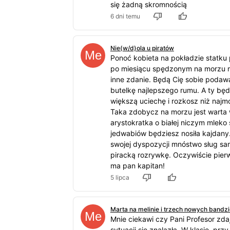
się żadną skromnością
6 dni temu
Nie(w/d)ola u piratów
Ponoć kobieta na pokładzie statku 
po miesiącu spędzonym na morzu 
inne zdanie. Będą Cię sobie podawal
butelkę najlepszego rumu. A ty bę
większą uciechę i rozkosz niż najm
Taka zdobycz na morzu jest warta w
arystokratka o białej niczym mleko
jedwabiów będziesz nosiła kajdany
swojej dyspozycji mnóstwo sług sa
piracką rozrywkę. Oczywiście pier
ma pan kapitan!
5 lipca
Marta na melinie i trzech nowych bandz
Mnie ciekawi czy Pani Profesor zdaj
sytuacji się znalazła. W klasie, przy