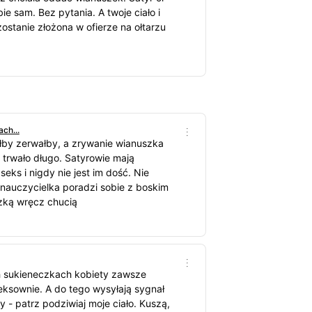
e sam. Bez pytania. A twoje ciało i
zostanie złożona w ofierze na ołtarzu
ch...
łby zerwałby, a zrywanie wianuszka
 trwało długo. Satyrowie mają
eks i nigdy nie jest im dość. Nie
 nauczycielka poradzi sobie z boskim
dzką wręcz chucią
h sukieneczkach kobiety zawsze
eksownie. A do tego wysyłają sygnał
- patrz podziwiaj moje ciało. Kuszą,