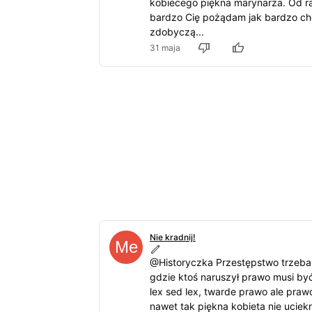
kobiecego piękna marynarza. Od r
bardzo Cię pożądam jak bardzo chc
zdobyczą...
31 maja
Nie kradnij!
@Historyczka Przestępstwo trzeb
gdzie ktoś naruszył prawo musi by
lex sed lex, twarde prawo ale prawo
nawet tak piękna kobieta nie uciek