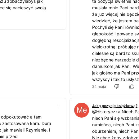
azu zobaczyłabyś jak
ta pozycja świetnie na
e się nacieszyć swoją
musiała mnie Pani bard
że już więcej nie będzi
wiedzieć, że jestem b
Pochyli się Pani równi
głębokość i powagę sw
dogłębną resocjalizacją
wielokrotną, próbując 
cielesne są bardzo sk
niezbędne narzędzie d
damulkom jak Pani. Wi
jak głośno ma Pani p
wszyscy i tak to usłysz
24 maja
Jaką pozycję książkową?
@Historyczka Niech Pan
a odpokutować a tam
niech Pani się wzbrani
ć zastosowana kara. Dura
rumieńca, niech Pani z
 jak mawiali Rzymianie. I
oburzeniem, niech Pani 
nie przed
Nie chcę żeby zdobycie