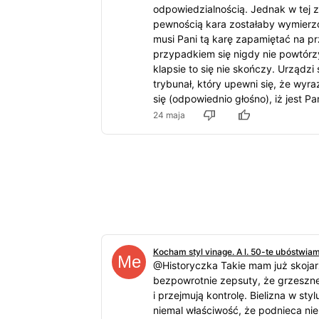
odpowiedzialnością. Jednak w tej zai
pewnością kara zostałaby wymierzo
musi Pani tą karę zapamiętać na pr
przypadkiem się nigdy nie powtórz
klapsie to się nie skończy. Urządzi
trybunał, który upewni się, że wyra
się (odpowiednio głośno), iż jest P
24 maja
Kocham styl vinage. A l. 50-te ubóstwia
@Historyczka Takie mam już skojarz
bezpowrotnie zepsuty, że grzeszne
i przejmują kontrolę. Bielizna w st
niemal właściwość, że podnieca nie 