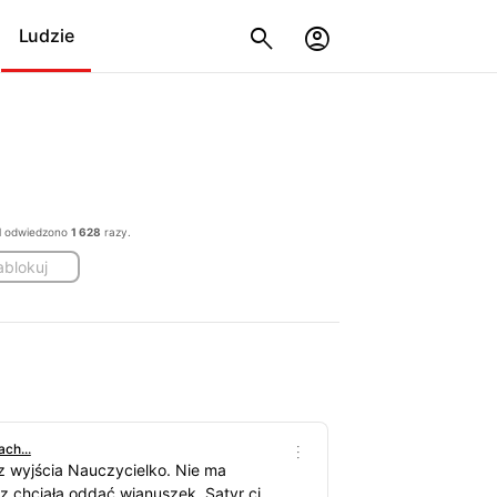
Ludzie
fil odwiedzono
1 628
razy.
ablokuj
ch...
 wyjścia Nauczycielko. Nie ma
z chciała oddać wianuszek. Satyr ci