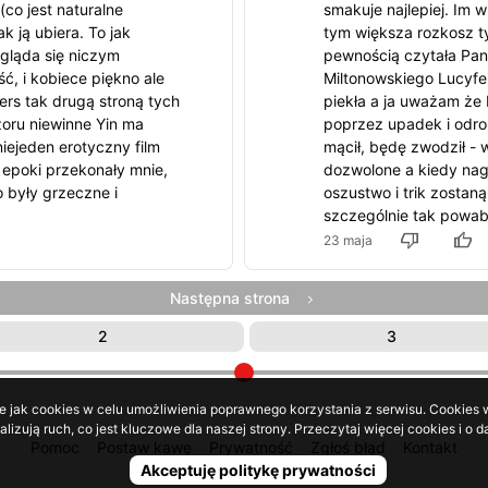
co jest naturalne
smakuje najlepiej. Im 
k ją ubiera. To jak
tym większa rozkosz ty
ogląda się niczym
pewnością czytała Pan
ść, i kobiece piękno ale
Miltonowskiego Lucyfera
ers tak drugą stroną tych
piekła a ja uważam że 
zoru niewinne Yin ma
poprzez upadek i odrob
iejeden erotyczny film
mącił, będę zwodził - 
z epoki przekonały mnie,
dozwolone a kiedy nagr
o były grzeczne i
oszustwo i trik zostan
szczególnie tak powabn
23 maja
Następna strona
2
3
e jak cookies w celu umożliwienia poprawnego korzystania z serwisu. Cookies w
lizują ruch, co jest kluczowe dla naszej strony. Przeczytaj więcej cookies i 
Pomoc
Postaw kawę
Prywatność
Zgłoś błąd
Kontakt
Akceptuję politykę prywatności
© LOL24