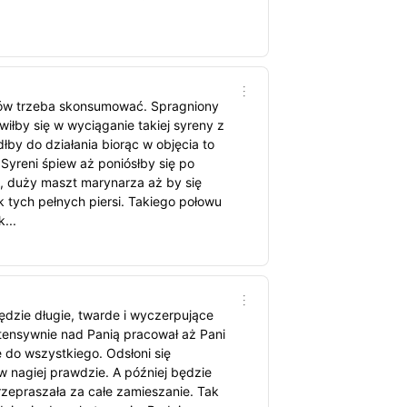
łów trzeba skonsumować. Spragniony
iłby się w wyciąganie takiej syreny z
łby do działania biorąc w objęcia to
Syreni śpiew aż poniósłby się po
y, duży maszt marynarza aż by się
 tych pełnych piersi. Takiego połowu
...
ędzie długie, twarde i wyczerpujące
ntensywnie nad Panią pracował aż Pani
 do wszystkiego. Odsłoni się
 w nagiej prawdzie. A później będzie
przepraszała za całe zamieszanie. Tak