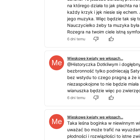
na którego działa to jak płachta na 
każdy krzyk i jęk niesie się echem. A
jego muzyka. Więc będzie tak się 
Nauczycielko żeby ta muzyka była j
Rozegra na twoim ciele istną symfo
6 dni temu
Wieskowe kwiaty we włosach...
@Historyczka Dotkliwym i dogłębn
bezbronność tylko podniecają Satyr
bez wstydu to czego pragną a że ic
niezaspokojone to nie będzie miała
wianuszka będzie więc po zwierzęc
6 dni temu
Wieskowe kwiaty we włosach...
Taka leśna boginka w niewinnym w
uważać bo może trafić na wyuzdan
płodności i rozwiązłości to istne zw