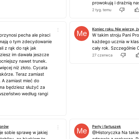
prowokują i drażnią n
2 tyg. temu
Koniec roku. Nie wierzę, ż
przynosi pecha ale piraci
W takim stroju Pani Pr
mają o tym zdecydowanie
każdego ucznia w klasi
i z rąk do rąk jak
cały rok. Szczególnie C
dziesz im dawała jeszcze
27 czerwca
ocniejszy nawet trunek.
ięcej niż złoto. Cycata
 skórze. Teraz zamiast
. A zamiast mieć do
ma będziesz służyć za
wszeństwo według rangi
iorów
Perły i fartuszek
e sobie sprawę w jakiej
@Historyczka Na takie
 tablicy, za biurkiem to
odpowie z rozkoszą. P