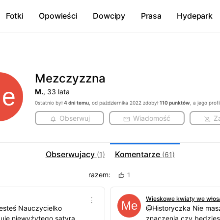
Fotki
Opowieści
Dowcipy
Prasa
Hydepark
Mezczyzzna
M.
, 33 lata
0statnio był
4 dni temu
, od października 2022 zdobył
110 punktów
, a jego pro
Obserwuj
Wiadomość
Z
Obserwujacy
Komentarze
(1)
(61)
razem:
1
Wieskowe kwiaty we włosa
esteś Nauczycielko
@Historyczka Nie masz
uje niewyżytego satyra,
znaczenia czy będzies