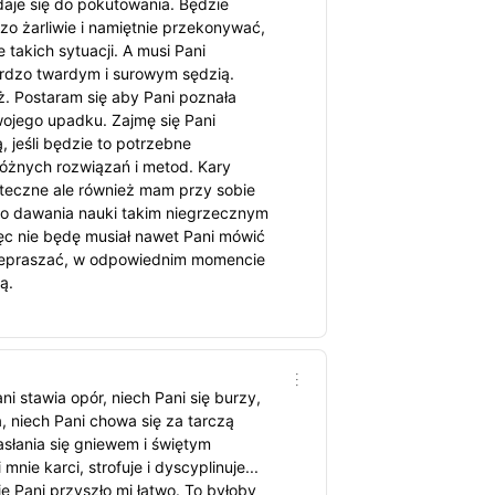
daje się do pokutowania. Będzie
zo żarliwie i namiętnie przekonywać,
e takich sytuacji. A musi Pani
ardzo twardym i surowym sędzią.
eż. Postaram się aby Pani poznała
ojego upadku. Zajmę się Pani
, jeśli będzie to potrzebne
różnych rozwiązań i metod. Kary
uteczne ale również mam przy sobie
o dawania nauki takim niegrzecznym
ęc nie będę musiał nawet Pani mówić
rzepraszać, w odpowiednim momencie
ą.
i stawia opór, niech Pani się burzy,
a, niech Pani chowa się za tarczą
asłania się gniewem i świętym
mnie karci, strofuje i dyscyplinuje...
 Pani przyszło mi łatwo. To byłoby