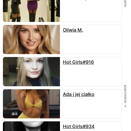
Niejeden z nas facetów uczył się seksu i kobiecego
piękna z filmów erotycznych typu vintage. Stąd ten
specyficzny styl, elegancja i kobiecość działają na
naszą wyobraźnię i nieraz wracają w erotycznych
snach. Naturalna uroda, piękne kształty i bielizna,
Oliwia M.
która rozgrzewa do czerwoności i prowokuje.
Gdyby jedna z tych aktorek wyszła z ekranu ... To
byłaby szalona noc.
23 maja
odpowiedz
8 odpowiedzi
Hot Girls#916
RomeT
Aż miło spojrzeć. W latach '80 też tak to wyglądało.
Aż dziw bierze, jak niewiele zmian nastąpiło.
poprzednie →
22 maja
odpowiedz
Ada i jej ciałko
2 odpowiedzi
TakiJeden
Podzielam w całej rozciągłości Twój zachwyt stylem
vintage, a szczególnie latami 50-tymi
i 60-tymi.
Hot Girls#934
Myślę nie tylko o elementach garderoby, ale też o