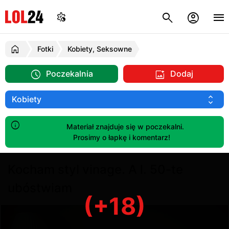
Fotki
Kobiety, Seksowne
Poczekalnia
Dodaj
Materiał znajduje się w poczekalni.
Prosimy o łapkę i komentarz!
Kocham styl vinage. A l. 50-te
ubóstwiam
(+18)