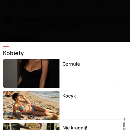
835
Ulubione
17
Wyślij
Historyczka
zamieściła fotkę
21.05.2026
, 768x768 - 76
kB w kategorii
kobiety i seksowne
.
6 KOMENTARZY
Kobiety
Czrnula
Skomentuj
Kocyk
wram
Ale to jest bezwzględnie, jednoznacznie, super
seksowna
24 maja
odpowiedz
← następne
Mezczyzzna
Nie kradnij!