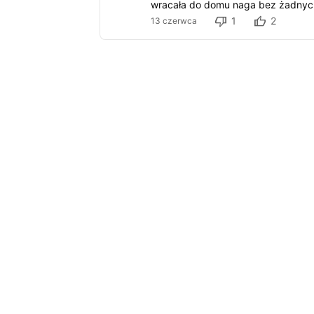
wracała do domu naga bez żadnyc
1
2
13 czerwca