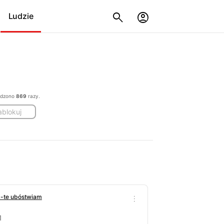
Ludzie
iedzono
869
razy.
ablokuj
50-te ubóstwiam
1