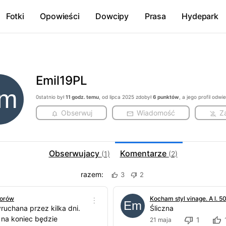
Fotki
Opowieści
Dowcipy
Prasa
Hydepark
Emil19PL
0statnio był
11 godz. temu
, od lipca 2025 zdobył
6 punktów
, a jego profil odw
Obserwuj
Wiadomość
Z
Obserwujacy
Komentarze
(1)
(2)
razem:
3
2
iorów
Kocham styl vinage. A l. 
ruchana przez kilka dni.
Śliczna
e na koniec będzie
1
21 maja