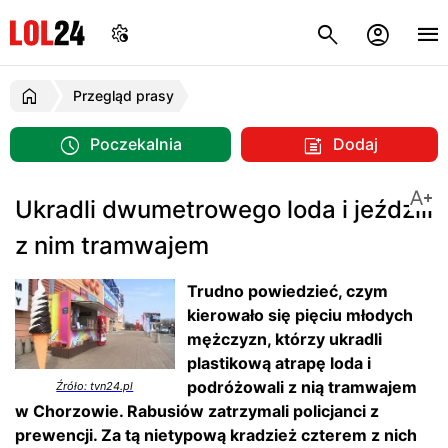
Przegląd prasy
Poczekalnia
Dodaj
Ukradli dwumetrowego loda i jeździli
z nim tramwajem
Trudno powiedzieć, czym
kierowało się pięciu młodych
mężczyzn, którzy ukradli
plastikową atrapę loda i
podróżowali z nią tramwajem
Źróło: tvn24.pl
w Chorzowie. Rabusiów zatrzymali policjanci z
prewencji. Za tą nietypową kradzież czterem z nich