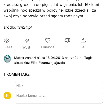
kradzież grozi im do pięciu lat więzienia. Ich 16- letni
wspólnik noc spędził w policyjnej izbie dziecka i za
swój czyn odpowie przed sądem rodzinnym.
źródło:
tvn24.pl
5 414
Ulubione
4
Wyślij
Matrix
znalazł niusa
18.04.2013
na
tvn24.pl
.
Tagi:
#kradzież
#lód
#tramwaj
#jazda
1 KOMENTARZ