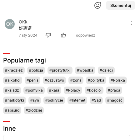
Skomentuj
OKk
好离谱
7 sty 2024
odpowiedz
Popularne tagi
#kradzież
#policja
#prostytutki
#wpadka
#dzieci
#alkohol
#penis
#oszustwo
#żona
#polityka
#Polska
#ksiądz
#pomyłka
#kara
#Polacy
#kościół
#praca
#narkotyki
#syn
#odkrycie
#Internet
#Sąd
#nagość
#absurd
#złodziej
Inne