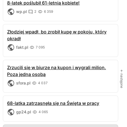
8-latek poślubił 61-letnią kobietę!
wp.pl
2
6 359
Złodziej wpadł, bo zrobił kupę w pokoju, który
okradł
fakt.pl
7 095
Zrzucili się w biurze na kupon i wygrali milion.
← następne
Poza jedną osobą
sfora.pl
4 037
68-latka zatrzasnęła się na Święta w pracy
gp24.pl
4 065