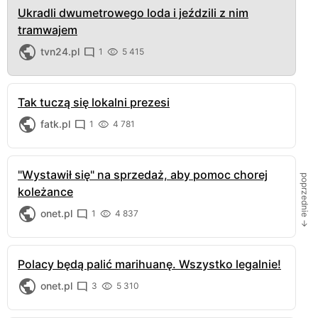
Ukradli dwumetrowego loda i jeździli z nim
tramwajem
tvn24.pl
1
5 415
Tak tuczą się lokalni prezesi
fatk.pl
1
4 781
"Wystawił się" na sprzedaż, aby pomoc chorej
poprzednie →
koleżance
onet.pl
1
4 837
Polacy będą palić marihuanę. Wszystko legalnie!
onet.pl
3
5 310