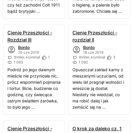
czy też zachodni Colt 1911
o higienę, a palenie było
bądź brytyjski ...
zabronione. Chciała się ...
Cienie Przeszłości -
Cienie Przeszłości -
Rozdział III
rozdział II
Bordo
Bordo
20 cze 2019
18 cze 2019
thriller, kryminał
1
thriller, kryminał
3
1 063
1 092
Podróż po jego dawnym
Opuszczał zakład karny z
mieście nie przyniosła nic,
mieszanymi uczuciami, od
prócz wspomnień pojmania
wielu lat pragnął wolności i
i tortur. Bicie, budzenie co
wreszcie ją dostał.
godzinę, czy świecąca
Niestety nie wiedział, co
ostrym światłem żarówka,
ma robić dalej i jak
to było jego ...
zemścić się na ...
Cienie Przeszłości -
O krok za daleko cz. 1