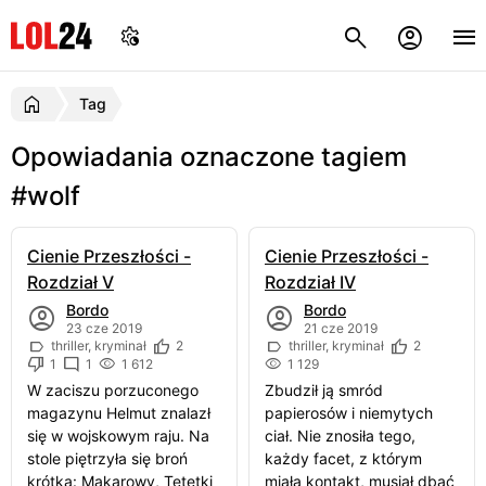
Tag
Opowiadania oznaczone tagiem
#wolf
Cienie Przeszłości -
Cienie Przeszłości -
Rozdział V
Rozdział IV
Bordo
Bordo
23 cze 2019
21 cze 2019
thriller, kryminał
2
thriller, kryminał
2
1
1
1 612
1 129
W zaciszu porzuconego
Zbudził ją smród
magazynu Helmut znalazł
papierosów i niemytych
się w wojskowym raju. Na
ciał. Nie znosiła tego,
stole piętrzyła się broń
każdy facet, z którym
krótka: Makarowy, Tetetki
miała kontakt, musiał dbać