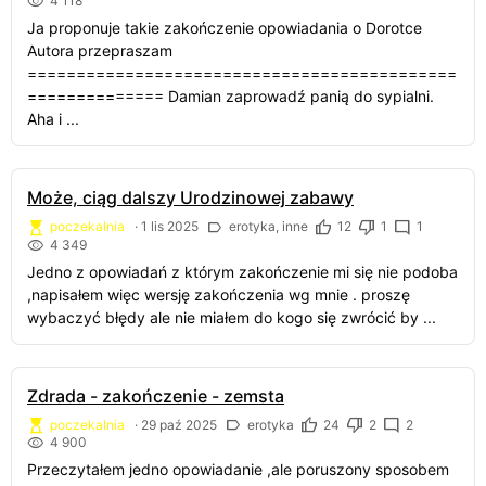
4 118
Ja proponuje takie zakończenie opowiadania o Dorotce
Autora przepraszam
============================================
============== Damian zaprowadź panią do sypialni.
Aha i ...
Może, ciąg dalszy Urodzinowej zabawy
poczekalnia
·
1 lis 2025
erotyka, inne
12
1
1
4 349
Jedno z opowiadań z którym zakończenie mi się nie podoba
,napisałem więc wersję zakończenia wg mnie . proszę
wybaczyć błędy ale nie miałem do kogo się zwrócić by ...
Zdrada - zakończenie - zemsta
poczekalnia
·
29 paź 2025
erotyka
24
2
2
4 900
Przeczytałem jedno opowiadanie ,ale poruszony sposobem