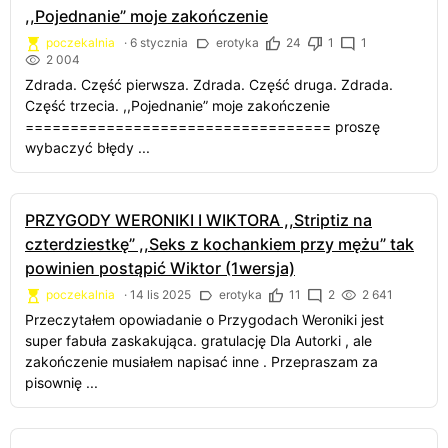
,,Pojednanie” moje zakończenie
poczekalnia
·
6 stycznia
erotyka
24
1
1
2 004
Zdrada. Część pierwsza. Zdrada. Część druga. Zdrada.
Część trzecia. ,,Pojednanie” moje zakończenie
================================== proszę
wybaczyć błędy ...
PRZYGODY WERONIKI I WIKTORA ,,Striptiz na
czterdziestkę” ,,Seks z kochankiem przy mężu” tak
powinien postąpić Wiktor (1wersja)
poczekalnia
·
14 lis 2025
erotyka
11
2
2 641
Przeczytałem opowiadanie o Przygodach Weroniki jest
super fabuła zaskakująca. gratulację Dla Autorki , ale
zakończenie musiałem napisać inne . Przepraszam za
pisownię ...