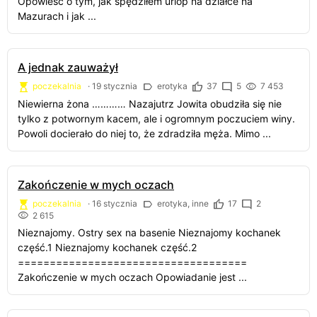
Opowieść o tym, jak spędziłem urlop na działce na
Mazurach i jak ...
A jednak zauważył
poczekalnia
·
19 stycznia
erotyka
37
5
7 453
Niewierna żona ………… Nazajutrz Jowita obudziła się nie
tylko z potwornym kacem, ale i ogromnym poczuciem winy.
Powoli docierało do niej to, że zdradziła męża. Mimo ...
Zakończenie w mych oczach
poczekalnia
·
16 stycznia
erotyka, inne
17
2
2 615
Nieznajomy. Ostry sex na basenie Nieznajomy kochanek
część.1 Nieznajomy kochanek część.2
====================================
Zakończenie w mych oczach Opowiadanie jest ...