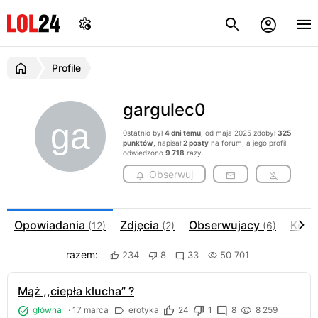
Profile
gargulec0
0statnio był
4 dni temu
, od maja 2025 zdobył
325
punktów
, napisał
2 posty
na forum, a jego profil
odwiedzono
9 718
razy.
Obserwuj
Opowiadania
Zdjęcia
Obserwujacy
Kome
(12)
(2)
(6)
razem:
234
8
33
50 701
Mąż ,,ciepła klucha” ?
główna
·
17 marca
erotyka
24
1
8
8 259