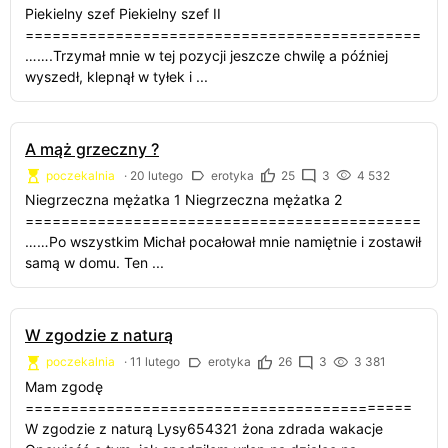
Piekielny szef Piekielny szef II
============================================
…….Trzymał mnie w tej pozycji jeszcze chwilę a później
wyszedł, klepnął w tyłek i ...
A mąż grzeczny ?
poczekalnia
·
20 lutego
erotyka
25
3
4 532
Niegrzeczna mężatka 1 Niegrzeczna mężatka 2
============================================
……Po wszystkim Michał pocałował mnie namiętnie i zostawił
samą w domu. Ten ...
W zgodzie z naturą
poczekalnia
·
11 lutego
erotyka
26
3
3 381
Mam zgodę
===========================================
W zgodzie z naturą Lysy654321 żona zdrada wakacje