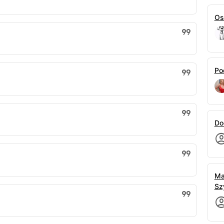
Os
Po
Do
Ma
Sz