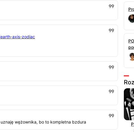
Pr
e/earth-axis-zodiac
PO
por
Roz
e uznaję wężownika, bo to kompletna bzdura
P