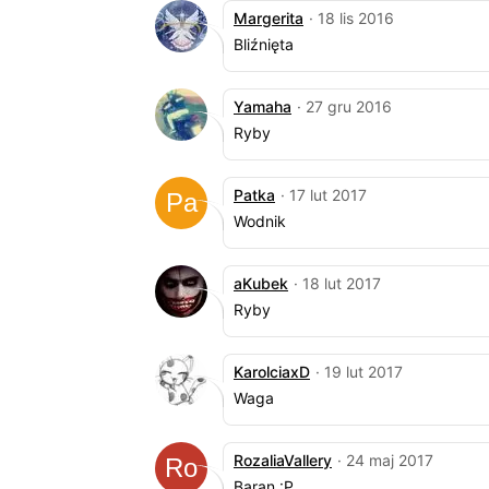
Margerita
· 18 lis 2016
Bliźnięta
Yamaha
· 27 gru 2016
Ryby
Patka
· 17 lut 2017
Wodnik
aKubek
· 18 lut 2017
Ryby
KarolciaxD
· 19 lut 2017
Waga
RozaliaVallery
· 24 maj 2017
Baran :P