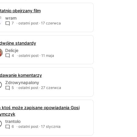
tatnio obejrzany film
wram
7
· ostatni post ·
17 czerwca
dwójne standardy
Delicje
4
· ostatni post ·
11 maja
dawanie komentarzy
Zdrowynapalony
5
· ostatni post ·
27 czerwca
 ktoś może zapisane opowiadania Gosi
ymczyk
trantolo
6
· ostatni post ·
17 stycznia