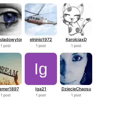
oladowytorcik
elninio1972
KarolciaxD
1 post
1 post
1 post
amer1897
Iga21
DziecieChaosu
1 post
1 post
1 post