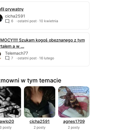
ofil prywatny
cicha2591
6
· ostatni post ·
10 kwietnia
MOCY!!!! Szukam kogoś obeznanego z tym
talem a w ...
Telemach77
7
· ostatni post ·
16 lutego
mowni w tym temacie
awlo20
cicha2591
agnes1709
3 posty
2 posty
2 posty