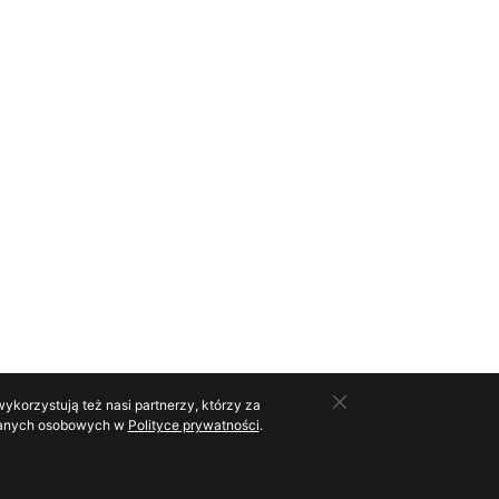
ykorzystują też nasi partnerzy, którzy za
o danych osobowych w
Polityce prywatności
.