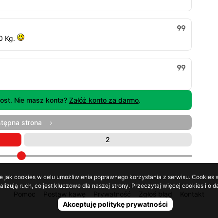
0 Kg.
ost. Nie masz konta?
Załóż konto za darmo
.
stępna strona
2
e jak cookies w celu umożliwienia poprawnego korzystania z serwisu. Cookies w
lizują ruch, co jest kluczowe dla naszej strony. Przeczytaj więcej cookies i 
Pomoc
Postaw kawę
Prywatność
Zgłoś błąd
Kontakt
Akceptuję politykę prywatności
© LOL24