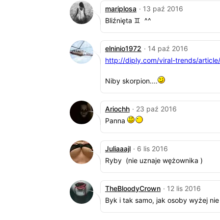
mariplosa
· 13 paź 2016
Bliźnięta ♊ ^^
elninio1972
· 14 paź 2016
http://diply.com/viral-trends/articl
Niby skorpion....
Ariochh
· 23 paź 2016
Panna
Juliaaajl
· 6 lis 2016
Ryby (nie uznaje wężownika )
TheBloodyCrown
· 12 lis 2016
Byk i tak samo, jak osoby wyżej ni