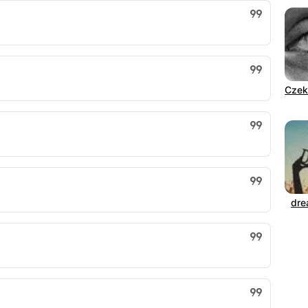
Czek
dre