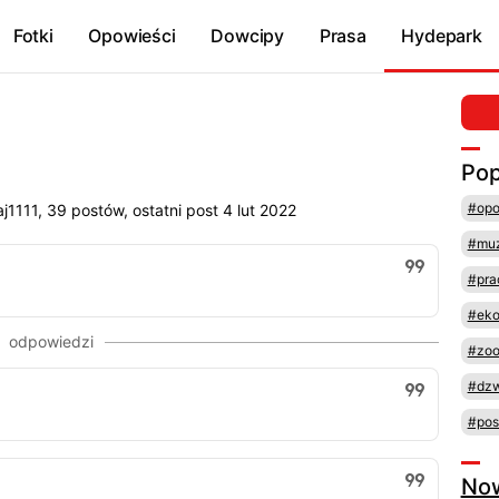
Fotki
Opowieści
Dowcipy
Prasa
Hydepark
Pop
#opo
j1111, 39 postów, ostatni post 4 lut 2022
#mu
#pra
#eko
#zoof
#dz
#pos
No