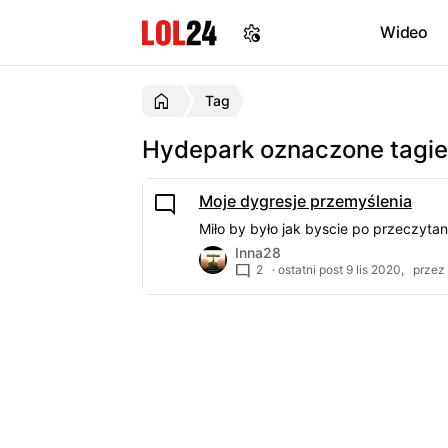
Wideo
Tag
Hydepark oznaczone tagi
Moje dygresje przemyślenia
Miło by było jak byscie po przeczytan
Inna28
2
· ostatni post
9 lis 2020,
przez