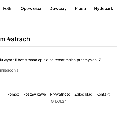
Fotki
Opowieści
Dowcipy
Prasa
Hydepark
em #strach
iu wyrazili bezstronna opinie na temat moich przemyśleń. Z ...
milegodnia
Pomoc
Postaw kawę
Prywatność
Zgłoś błąd
Kontakt
© LOL24