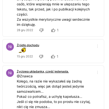
osób, które wspierają mnie w ulepszaniu tego
tekstu, tak przed, jak i po publikacji kolejnych
części.
Za wszystkie merytoryczne uwagi serdecznie
im dziękuję.
1
28 gru 2022
Źródło dochodu
1
15 gru 2022
Życiowa układanka, część jedenasta.
@Znawca
Kolego, na razie nie wykazałeś się żadną
twórczością, więc jak dotąd jesteś jedynie
samozwańcem...
Pokaż co potrafisz, a uchylę kapelusza...
Jeśli ci się nie podoba, to po prostu nie czytaj,
nikt cię nie zmusza...