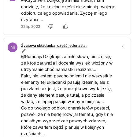
@Rayonvert Dziękuję za miłe słowa, mam
nadzieję, że kolejne części nie zmienią twojego
odbioru całego opowiadania. Życzę miłego
czytania ...
22 lip 2023
Życiowa układanka, część jedenasta.
@Rumcajs Dziękuję za miłe słowa, cieszę się,
ze ktoś zauważa i docenia wysiłek włożony w
utrzymanie choć namiastki realizmu...
Fakt, nie jestem psychologiem i nie wszystkie
elementy tej układanki pasują idealnie, ale z
puzzlami tak jest, że początkowo wydaje się,
że dany element pasuje tutaj, a po czasie
widać, że lepiej pasuje w innym miejscu...
Co do twojego odbioru charakterów postaci,
pozwól, że nie będę rozwijał tematu, gdyż nie
chciałbym wyprzedzać pewnych zdarzeń,
które zawarłem bądź planuję w kolejnych
częściach...