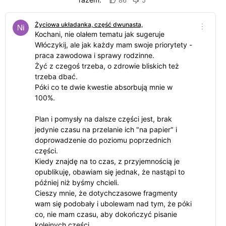
86
5
Życiowa układanka, część dwunasta,
Kochani, nie olałem tematu jak sugeruje
Włóczykij, ale jak każdy mam swoje priorytety -
praca zawodowa i sprawy rodzinne.
Żyć z czegoś trzeba, o zdrowie bliskich też
trzeba dbać.
Póki co te dwie kwestie absorbują mnie w
100%.
Plan i pomysły na dalsze części jest, brak
jedynie czasu na przelanie ich "na papier" i
doprowadzenie do poziomu poprzednich
części.
Kiedy znajdę na to czas, z przyjemnością je
opublikuję, obawiam się jednak, że nastąpi to
później niż byśmy chcieli.
Cieszy mnie, że dotychczasowe fragmenty
wam się podobały i ubolewam nad tym, że póki
co, nie mam czasu, aby dokończyć pisanie
kolejnych części.