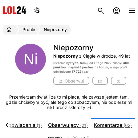
Profile
Niepozorny
Niepozorny
Niepozorny
z Ciągle w drodze, 49 lat
0statnio był
tydz. temu
, od lutego 2022 zdobył
366
punktów
, napisał
8 postów
na forum, a jego profil
odwiedzono
17 722
razy.
Obserwuj
Przemierzam świat i za to mi płaca, nie zawsze jestem tam,
gdzie chciałbym być, ale tego co zobaczyłem, nie odbierze mi
nikt prócz sklerozy ;-)
Opowiadania
Obserwujacy
Komentarze
(1)
(21)
(62)
razem: