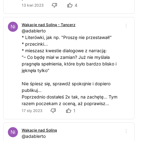
4
13 kwi 2023
Wakacje nad Soliną - Tancerz
@adablerto
* Literówki, jak np. "Proszę nie przestawał!"
* przecinki...
* mieszasz kwestie dialogowe z narracją:
"– Co będę miał w zamian? Już nie myślała
pragnęła spełnienia, które było bardzo blisko i
jęknęła tylko"
Nie śpiesz się, sprawdź spokojnie i dopiero
publikuj...
Poprzednio dostałeś 2x tak, na zachętę... Tym
razem poczekam z oceną, aż poprawisz...
1
17 sty 2023
Wakacje nad Soliną
@adablerto