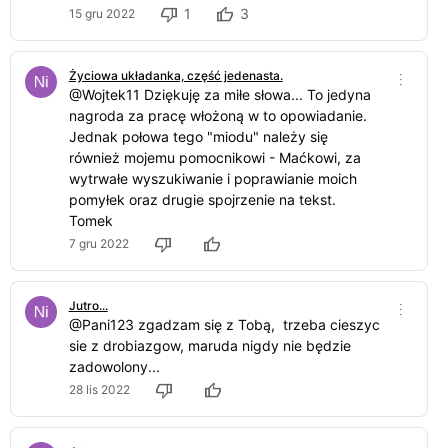
1
3
15 gru 2022
Życiowa układanka, część jedenasta.
@Wojtek11 Dziękuję za miłe słowa... To jedyna
nagroda za pracę włożoną w to opowiadanie.
Jednak połowa tego "miodu" należy się
również mojemu pomocnikowi - Maćkowi, za
wytrwałe wyszukiwanie i poprawianie moich
pomyłek oraz drugie spojrzenie na tekst.
Tomek
7 gru 2022
Jutro...
@Pani123 zgadzam się z Tobą, trzeba cieszyc
sie z drobiazgow, maruda nigdy nie będzie
zadowolony...
28 lis 2022