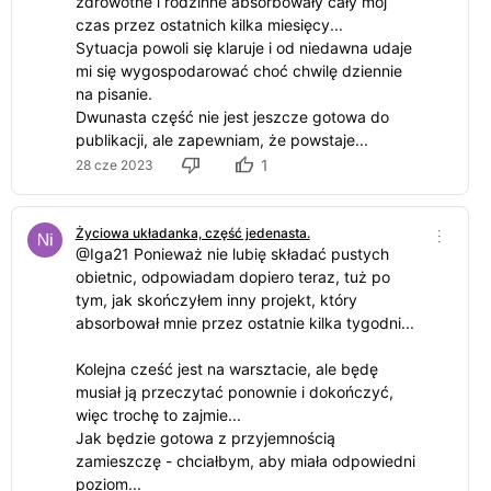
zdrowotne i rodzinne absorbowały cały mój
czas przez ostatnich kilka miesięcy...
Sytuacja powoli się klaruje i od niedawna udaje
mi się wygospodarować choć chwilę dziennie
na pisanie.
Dwunasta część nie jest jeszcze gotowa do
publikacji, ale zapewniam, że powstaje...
1
28 cze 2023
Życiowa układanka, część jedenasta.
@Iga21 Ponieważ nie lubię składać pustych
obietnic, odpowiadam dopiero teraz, tuż po
tym, jak skończyłem inny projekt, który
absorbował mnie przez ostatnie kilka tygodni...
Kolejna cześć jest na warsztacie, ale będę
musiał ją przeczytać ponownie i dokończyć,
więc trochę to zajmie...
Jak będzie gotowa z przyjemnością
zamieszczę - chciałbym, aby miała odpowiedni
poziom...