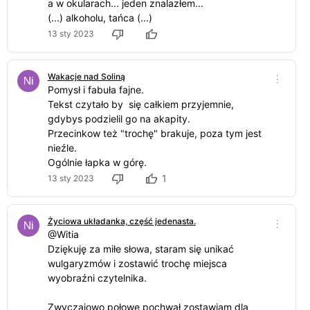
a w okularach... jeden znalazłem...
(...) alkoholu, tańca (...)
13 sty 2023
Wakacje nad Soliną
Pomysł i fabuła fajne.
Tekst czytało by się całkiem przyjemnie,
gdybys podzielil go na akapity.
Przecinkow też "trochę" brakuje, poza tym jest
nieźle.
Ogólnie łapka w górę.
1
13 sty 2023
Życiowa układanka, część jedenasta.
@Witia
Dziękuję za miłe słowa, staram się unikać
wulgaryzmów i zostawić trochę miejsca
wyobraźni czytelnika.
Zwyczajowo połowę pochwał zostawiam dla