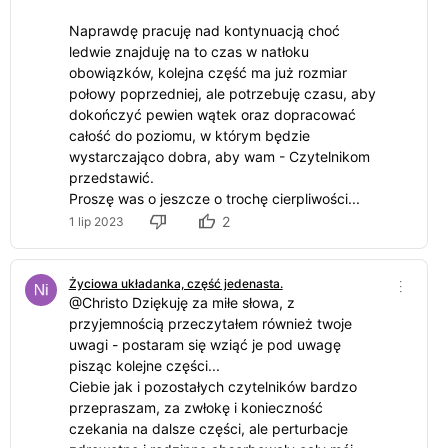
Naprawdę pracuję nad kontynuacją choć
ledwie znajduję na to czas w natłoku
obowiązków, kolejna część ma już rozmiar
połowy poprzedniej, ale potrzebuję czasu, aby
dokończyć pewien wątek oraz dopracować
całość do poziomu, w którym będzie
wystarczająco dobra, aby wam - Czytelnikom
przedstawić.
Proszę was o jeszcze o trochę cierpliwości...
2
1 lip 2023
Życiowa układanka, część jedenasta.
@Christo Dziękuję za miłe słowa, z
przyjemnością przeczytałem również twoje
uwagi - postaram się wziąć je pod uwagę
pisząc kolejne części...
Ciebie jak i pozostałych czytelników bardzo
przepraszam, za zwłokę i konieczność
czekania na dalsze części, ale perturbacje