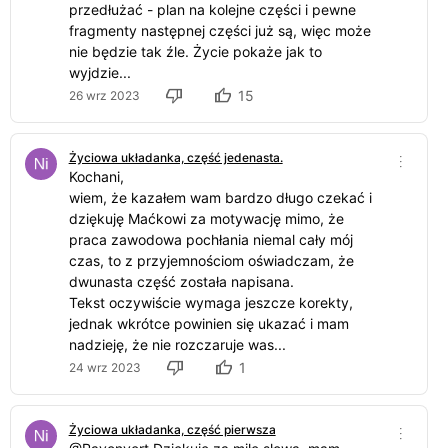
przedłużać - plan na kolejne części i pewne
fragmenty następnej części już są, więc może
nie będzie tak źle. Życie pokaże jak to
wyjdzie...
15
26 wrz 2023
Życiowa układanka, część jedenasta.
Kochani,
wiem, że kazałem wam bardzo długo czekać i
dziękuję Maćkowi za motywację mimo, że
praca zawodowa pochłania niemal cały mój
czas, to z przyjemnościom oświadczam, że
dwunasta część została napisana.
Tekst oczywiście wymaga jeszcze korekty,
jednak wkrótce powinien się ukazać i mam
nadzieję, że nie rozczaruje was...
1
24 wrz 2023
Życiowa układanka, część pierwsza