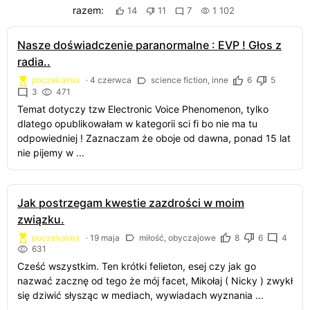
razem:
14
11
7
1 102
Nasze doświadczenie paranormalne : EVP ! Głos z
radia..
poczekalnia
·
4 czerwca
science fiction, inne
6
5
3
471
Temat dotyczy tzw Electronic Voice Phenomenon, tylko
dlatego opublikowałam w kategorii sci fi bo nie ma tu
odpowiedniej ! Zaznaczam że oboje od dawna, ponad 15 lat
nie pijemy w ...
Jak postrzegam kwestie zazdrości w moim
związku.
poczekalnia
·
19 maja
miłość, obyczajowe
8
6
4
631
Cześć wszystkim. Ten krótki felieton, esej czy jak go
nazwać zacznę od tego że mój facet, Mikołaj ( Nicky ) zwykł
się dziwić słysząc w mediach, wywiadach wyznania ...