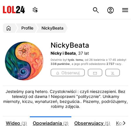
Profile
NickyBeata
NickyBeata
Nicky i Beata
, 37 lat
0statnio był
tydz. temu
, od 26 kwietnia o 17:45 zdobył
338 punktów
, a jego profil odwiedzono
2 737
razy.
Obserwuj
Jesteśmy parą hetero. Czystokrwiści : czyli nieszczepieni. Bez
telewizji od dawna ! Niepoprawni "politycznie". Unikamy
miernoty, kiczu, wynaturzeń, bezguścia.. Piszemy, podróżujemy,
robimy zdjęcia.
Wideo
Opowiadania
Obserwujacy
Komen
(3)
(2)
(5)