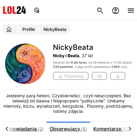
Profile
NickyBeata
NickyBeata
Nicky i Beata
, 37 lat
0statnio był
6 dni temu
, od 26 kwietnia o 17:45 zdobył
338 punktów
, a jego profil odwiedzono
2 580
razy.
Obserwuj
Jesteśmy parą hetero. Czystokrwiści : czyli nieszczepieni. Bez
telewizji od dawna ! Niepoprawni "politycznie". Unikamy
miernoty, kiczu, wynaturzeń, bezguścia.. Piszemy, podróżujemy,
robimy zdjęcia.
Opowiadania
Obserwujacy
Komentarze
(2)
(5)
(123)