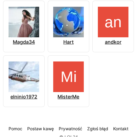
Magda34
Hart
andkor
elninio1972
MisterMe
Pomoc
Postaw kawę
Prywatność
Zgłoś błąd
Kontakt
© LOL24