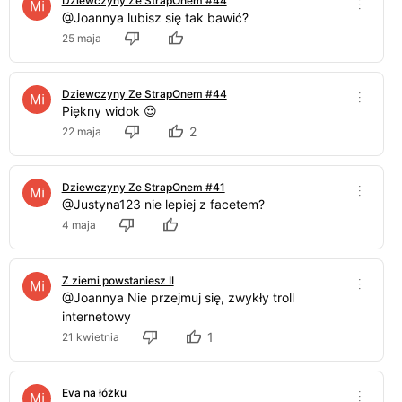
Dziewczyny Ze StrapOnem #44
@Joannya lubisz się tak bawić?
25 maja
Dziewczyny Ze StrapOnem #44
Piękny widok 😍
2
22 maja
Dziewczyny Ze StrapOnem #41
@Justyna123 nie lepiej z facetem?
4 maja
Z ziemi powstaniesz II
@Joannya Nie przejmuj się, zwykły troll
internetowy
1
21 kwietnia
Eva na łóżku