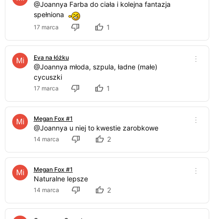
@Joannya Farba do ciała i kolejna fantazja
spełniona
1
17 marca
Eva na łóżku
@Joannya młoda, szpula, ładne (małe)
cycuszki
1
17 marca
Megan Fox #1
@Joannya u niej to kwestie zarobkowe
2
14 marca
Megan Fox #1
Naturalne lepsze
2
14 marca