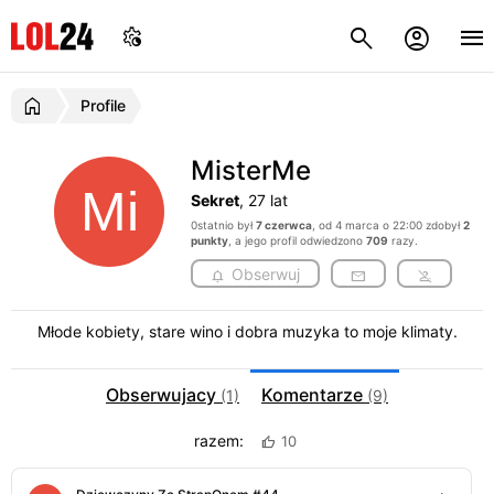
Profile
MisterMe
Sekret
, 27 lat
0statnio był
7 czerwca
, od 4 marca o 22:00 zdobył
2
punkty
, a jego profil odwiedzono
709
razy.
Obserwuj
Młode kobiety, stare wino i dobra muzyka to moje klimaty.
Obserwujacy
Komentarze
(1)
(9)
razem:
10