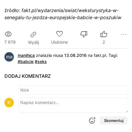
źródło:
fakt.pl/wydarzenia/swiat/weksturystyka-w-
senegalu-tu-jezdza-europejskie-babcie-w-poszukiw
7 679
Ulubione
2
Wyślij
manihica
znalazła niusa
13.08.2016
na
fakt.pl
.
Tagi:
#babcie
#seks
DODAJ KOMENTARZ
Skomentuj