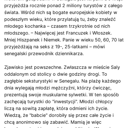
przyjeżdża rocznie ponad 2 miliony turystów z całego
świata. Wśród nich są bogate europejskie kobiety w
podeszłym wieku, które przylatują tu, żeby znaleźć
młodego kochanka – czasem trzykrotnie od nich
młodszego. – Najwięcej jest Francuzek i Włoszek.
Mniej Hiszpanek i Niemek. Panie w wieku 50, 60, 70 lat
przyjeżdżają na seks z 19-, 25-latkami – mówi
senegalski przewodnik dziennikarza.
Zjawisko jest powszechne. Zwłaszcza w mieście Saly
oddalonym od stolicy o dwie godziny drogi. To
zagłębie seksturystyki w Senegalu. Na plażę każdego
dnia wylegają młodzi mężczyźni, którzy ćwicząc,
prezentują swoje muskularne sylwetki. W ten sposób
zachęcają turystki do "inwestycji". Młodzi chłopcy
liczą na sowitą zapłatę, która odmieni ich życie.
Wiedzą, że "babcie" dorobiły się przez całe życie i
chcą anonimowo się zabawić. Mamią je więc