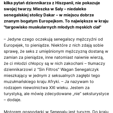
kilka pytań dziennikarza z Hiszpanii, nie pokazuje
swojej twarzy. Mieszka w Saly – niedaleko
senegalskiej stolicy Dakar – w miejscu dobrze
znanym bogatym Europejkom. To największe w kraju
"targowisko muskularnych młodych męskich ciał"
– Jedyne czego oczekują senegalscy mężczyźni od
Europejek, to pieniądze. Niektóre z nich zdają sobie
sprawę, że seks z umięśnionym mężczyzną dostaną w
zamian za pieniądze, inne natomiast naiwnie wierzą,
że ci młodzi chłopcy są w nich zakochani – tłumaczy
dziennikarzowi z "Sin Filtros" Wagan Senegalczyk
mieszkający w jednym z seksualnych zagłębi tego
muzułmańskiego kraju Afryki. – Ja nazywam to
rodzajem niewolnictwa XXI wieku. Jestem za
turystyką, ale mówię zdecydowane „nie” seksturystyce
– dodaje.
Motorem gospodarki w Senegalu jest turyzm. Do kraju