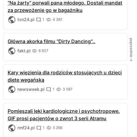
"Na żarty" porwali pana młodego. Dostali mandat
za przewożenie go w bagażniku
tvn24.pl
1
4 361
poprzednie →
Główna akorka filmu "Dirty Dancing"..
fakt.pl
6 507
Kary więzienia dla rodziców stosujących u dzieci
dietę wegańską
newsweek.pl
1
3 587
Pomieszali leki kardiologiczne i psychotropowe.
GIF prosi pacjentów o zwrot 3 serii Atramu
rmf24.pl
1
5 266