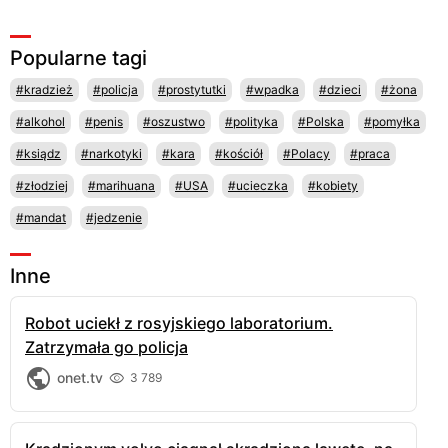
Popularne tagi
#kradzież
#policja
#prostytutki
#wpadka
#dzieci
#żona
#alkohol
#penis
#oszustwo
#polityka
#Polska
#pomyłka
#ksiądz
#narkotyki
#kara
#kościół
#Polacy
#praca
#złodziej
#marihuana
#USA
#ucieczka
#kobiety
#mandat
#jedzenie
Inne
Robot uciekł z rosyjskiego laboratorium.
Zatrzymała go policja
onet.tv
3 789