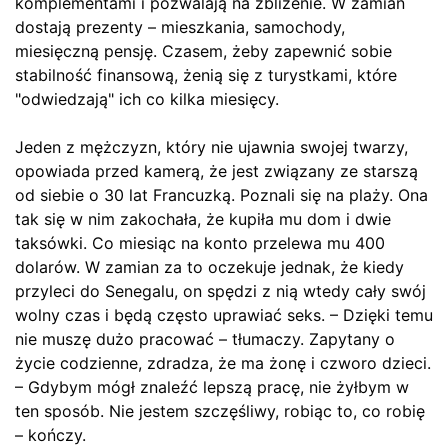
komplementami i pozwalają na zbliżenie. W zamian
dostają prezenty – mieszkania, samochody,
miesięczną pensję. Czasem, żeby zapewnić sobie
stabilność finansową, żenią się z turystkami, które
"odwiedzają" ich co kilka miesięcy.
Jeden z mężczyzn, który nie ujawnia swojej twarzy,
opowiada przed kamerą, że jest związany ze starszą
od siebie o 30 lat Francuzką. Poznali się na plaży. Ona
tak się w nim zakochała, że kupiła mu dom i dwie
taksówki. Co miesiąc na konto przelewa mu 400
dolarów. W zamian za to oczekuje jednak, że kiedy
przyleci do Senegalu, on spędzi z nią wtedy cały swój
wolny czas i będą często uprawiać seks. – Dzięki temu
nie muszę dużo pracować – tłumaczy. Zapytany o
życie codzienne, zdradza, że ma żonę i czworo dzieci.
– Gdybym mógł znaleźć lepszą pracę, nie żyłbym w
ten sposób. Nie jestem szczęśliwy, robiąc to, co robię
– kończy.