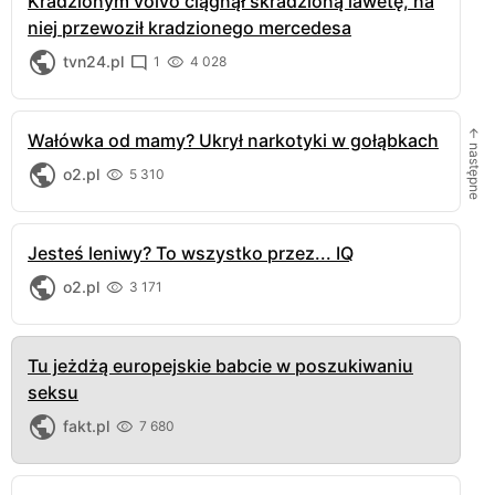
Kradzionym volvo ciągnął skradzioną lawetę, na
niej przewoził kradzionego mercedesa
tvn24.pl
1
4 028
← następne
Wałówka od mamy? Ukrył narkotyki w gołąbkach
o2.pl
5 310
Jesteś leniwy? To wszystko przez... IQ
o2.pl
3 171
Tu jeżdżą europejskie babcie w poszukiwaniu
seksu
fakt.pl
7 680