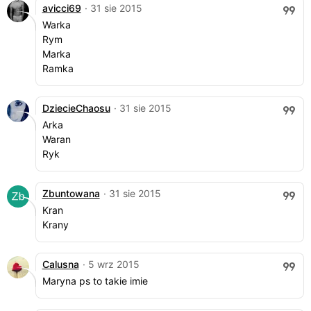
avicci69
· 31 sie 2015
Warka
Rym
Marka
Ramka
DziecieChaosu
· 31 sie 2015
Arka
Waran
Ryk
Zbuntowana
· 31 sie 2015
Kran
Krany
Calusna
· 5 wrz 2015
Maryna ps to takie imie