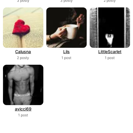
3 posty
3 posty
2 posty
Calusna
Lils
LittleScarlet
2 posty
1 post
1 post
avicci69
1 post