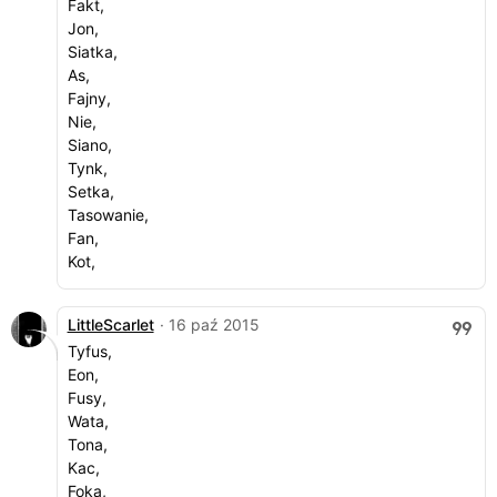
Fakt,
Jon,
Siatka,
As,
Fajny,
Nie,
Siano,
Tynk,
Setka,
Tasowanie,
Fan,
Kot,
LittleScarlet
· 16 paź 2015
Tyfus,
Eon,
Fusy,
Wata,
Tona,
Kac,
Foka,