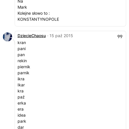
Na
Mark
Kolejne słowo to :
KONSTANTYNOPOLE
DziecieChaosu
· 15 paź 2015
kran
pani
pan
rekin
piernik
parnik
ikra
Ikar
kra
paź
erka
era
idea
park
dar