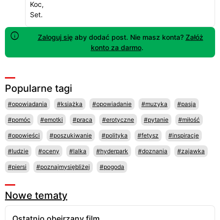
Koc,
Set.
Zaloguj się
aby dodać post. Nie masz konta?
Załóż
konto za darmo
.
Popularne tagi
#opowiadania
#książka
#opowiadanie
#muzyka
#pasja
#pomóc
#emotki
#praca
#erotyczne
#pytanie
#miłość
#opowieści
#poszukiwanie
#polityka
#fetysz
#inspiracje
#ludzie
#oceny
#lalka
#hyderpark
#doznania
#zajawka
#piersi
#poznajmysiębliżej
#pogoda
Nowe tematy
Ostatnio obejrzany film