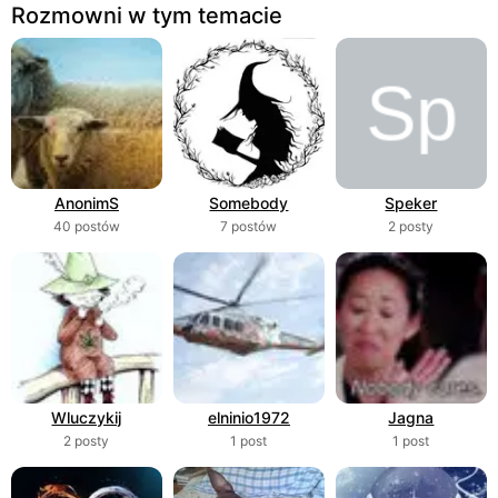
Rozmowni w tym temacie
AnonimS
Somebody
Speker
40 postów
7 postów
2 posty
Wluczykij
elninio1972
Jagna
2 posty
1 post
1 post