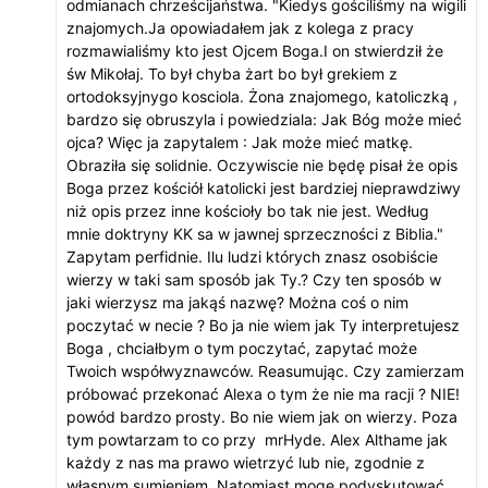
odmianach chrześcijaństwa. "Kiedys gościliśmy na wigili
znajomych.Ja opowiadałem jak z kolega z pracy
rozmawialiśmy kto jest Ojcem Boga.I on stwierdził że
św Mikołaj. To był chyba żart bo był grekiem z
ortodoksyjnygo kosciola. Żona znajomego, katoliczką ,
bardzo się obruszyla i powiedziala: Jak Bóg może mieć
ojca? Więc ja zapytalem : Jak może mieć matkę.
Obraziła się solidnie. Oczywiscie nie będę pisał że opis
Boga przez kościół katolicki jest bardziej nieprawdziwy
niż opis przez inne kościoły bo tak nie jest. Według
mnie doktryny KK sa w jawnej sprzeczności z Biblia."
Zapytam perfidnie. Ilu ludzi których znasz osobiście
wierzy w taki sam sposób jak Ty.? Czy ten sposób w
jaki wierzysz ma jakąś nazwę? Można coś o nim
poczytać w necie ? Bo ja nie wiem jak Ty interpretujesz
Boga , chciałbym o tym poczytać, zapytać może
Twoich współwyznawców. Reasumując. Czy zamierzam
próbować przekonać Alexa o tym że nie ma racji ? NIE!
powód bardzo prosty. Bo nie wiem jak on wierzy. Poza
tym powtarzam to co przy mrHyde. Alex Althame jak
każdy z nas ma prawo wietrzyć lub nie, zgodnie z
własnym sumieniem. Natomiast mogę podyskutować