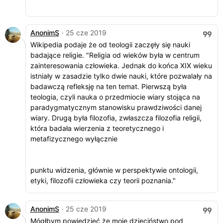
AnonimS
· 25 cze 2019
Wikipedia podaje że od teologii zaczęły się nauki
badające religie. "Religia od wieków była w centrum
zainteresowania człowieka. Jednak do końca XIX wieku
istniały w zasadzie tylko dwie nauki, które pozwalały na
badawczą refleksję na ten temat. Pierwszą była
teologia, czyli nauka o przedmiocie wiary stojąca na
paradygmatycznym stanowisku prawdziwości danej
wiary. Drugą była filozofia, zwłaszcza filozofia religii,
która badała wierzenia z teoretycznego i
metafizycznego wyłącznie
punktu widzenia, głównie w perspektywie ontologii,
etyki, filozofii człowieka czy teorii poznania."
AnonimS
· 25 cze 2019
Mógłbym powiedzieć że moje dzieciństwo pod