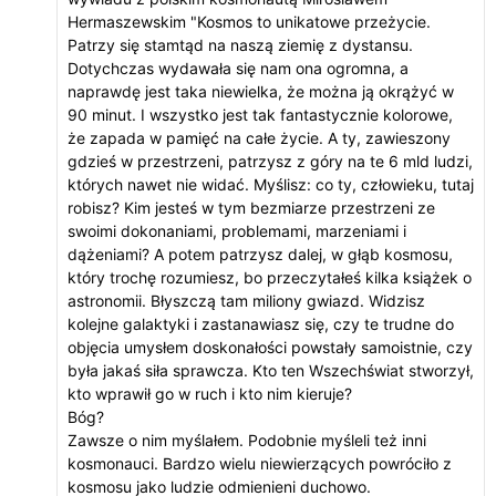
Hermaszewskim "Kosmos to unikatowe przeżycie.
Patrzy się stamtąd na naszą ziemię z dystansu.
Dotychczas wydawała się nam ona ogromna, a
naprawdę jest taka niewielka, że można ją okrążyć w
90 minut. I wszystko jest tak fantastycznie kolorowe,
że zapada w pamięć na całe życie. A ty, zawieszony
gdzieś w przestrzeni, patrzysz z góry na te 6 mld ludzi,
których nawet nie widać. Myślisz: co ty, człowieku, tutaj
robisz? Kim jesteś w tym bezmiarze przestrzeni ze
swoimi dokonaniami, problemami, marzeniami i
dążeniami? A potem patrzysz dalej, w głąb kosmosu,
który trochę rozumiesz, bo przeczytałeś kilka książek o
astronomii. Błyszczą tam miliony gwiazd. Widzisz
kolejne galaktyki i zastanawiasz się, czy te trudne do
objęcia umysłem doskonałości powstały samoistnie, czy
była jakaś siła sprawcza. Kto ten Wszechświat stworzył,
kto wprawił go w ruch i kto nim kieruje?
Bóg?
Zawsze o nim myślałem. Podobnie myśleli też inni
kosmonauci. Bardzo wielu niewierzących powróciło z
kosmosu jako ludzie odmienieni duchowo.