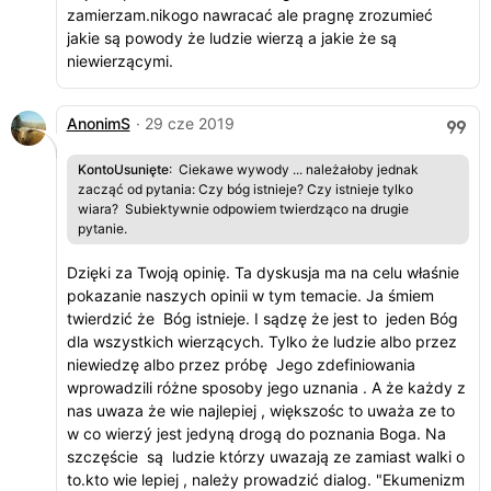
zamierzam.nikogo nawracać ale pragnę zrozumieć
jakie są powody że ludzie wierzą a jakie że są
niewierzącymi.
AnonimS
· 29 cze 2019
KontoUsunięte
: Ciekawe wywody ... należałoby jednak
zacząć od pytania: Czy bóg istnieje? Czy istnieje tylko
wiara? Subiektywnie odpowiem twierdząco na drugie
pytanie.
Dzięki za Twoją opinię. Ta dyskusja ma na celu właśnie
pokazanie naszych opinii w tym temacie. Ja śmiem
twierdzić że Bóg istnieje. I sądzę że jest to jeden Bóg
dla wszystkich wierzących. Tylko że ludzie albo przez
niewiedzę albo przez próbę Jego zdefiniowania
wprowadzili różne sposoby jego uznania . A że każdy z
nas uwaza że wie najlepiej , większośc to uważa ze to
w co wierzý jest jedyną drogą do poznania Boga. Na
szczęście są ludzie którzy uwazają ze zamiast walki o
to.kto wie lepiej , należy prowadzić dialog. "Ekumenizm