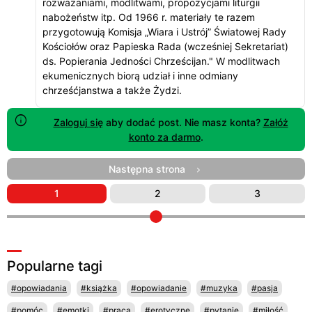
rozważaniami, modlitwami, propozycjami liturgii
nabożeństw itp. Od 1966 r. materiały te razem
przygotowują Komisja „Wiara i Ustrój” Światowej Rady
Kościołów oraz Papieska Rada (wcześniej Sekretariat)
ds. Popierania Jedności Chrześcijan." W modlitwach
ekumenicznych biorą udział i inne odmiany
chrześćjanstwa a także Żydzi.
Zaloguj się
aby dodać post. Nie masz konta?
Załóż
konto za darmo
.
Następna strona
1
2
3
Popularne tagi
#opowiadania
#książka
#opowiadanie
#muzyka
#pasja
#pomóc
#emotki
#praca
#erotyczne
#pytanie
#miłość