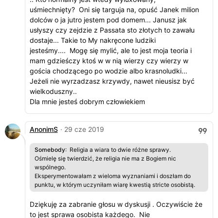
uśmiechnięty? Oni się targuja na, opuść Janek milion
dolców o ja jutro jestem pod domem... Janusz jak
usłyszy czy zejdzie z Passata sto złotych to zawału
dostaje... Takie to My nakręcone ludziki
jesteśmy.... Mogę się mylić, ale to jest moja teoria i
mam gdzieśczy ktoś w w nią wierzy czy wierzy w
gościa chodzącego po wodzie albo krasnoludki...
Jeżeli nie wyrzadzasz krzywdy, nawet nieusisz być
wielkoduszny..
Dla mnie jesteś dobrym człowiekiem
AnonimS
· 29 cze 2019
Somebody
: Religia a wiara to dwie różne sprawy.
Ośmielę się twierdzić, że religia nie ma z Bogiem nic
wspólnego.
Eksperymentowałam z wieloma wyznaniami i doszłam do
punktu, w którym uczyniłam wiarę kwestią stricte osobistą.
Dziękuję za zabranie głosu w dyskusji . Oczywiście że
to jest sprawa osobista każdego. Nie