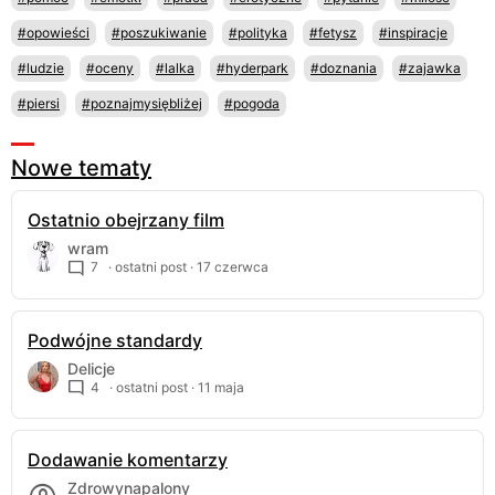
#opowieści
#poszukiwanie
#polityka
#fetysz
#inspiracje
#ludzie
#oceny
#lalka
#hyderpark
#doznania
#zajawka
#piersi
#poznajmysiębliżej
#pogoda
Nowe tematy
Ostatnio obejrzany film
wram
7
· ostatni post ·
17 czerwca
Podwójne standardy
Delicje
4
· ostatni post ·
11 maja
Dodawanie komentarzy
Zdrowynapalony