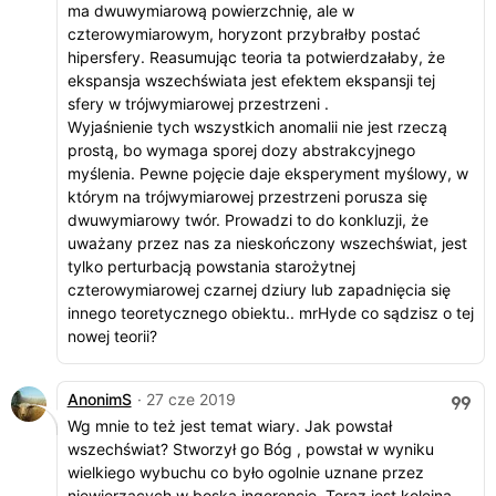
ma dwuwymiarową powierzchnię, ale w
czterowymiarowym, horyzont przybrałby postać
hipersfery. Reasumując teoria ta potwierdzałaby, że
ekspansja wszechświata jest efektem ekspansji tej
sfery w trójwymiarowej przestrzeni .
Wyjaśnienie tych wszystkich anomalii nie jest rzeczą
prostą, bo wymaga sporej dozy abstrakcyjnego
myślenia. Pewne pojęcie daje eksperyment myślowy, w
którym na trójwymiarowej przestrzeni porusza się
dwuwymiarowy twór. Prowadzi to do konkluzji, że
uważany przez nas za nieskończony wszechświat, jest
tylko perturbacją powstania starożytnej
czterowymiarowej czarnej dziury lub zapadnięcia się
innego teoretycznego obiektu.. mrHyde co sądzisz o tej
nowej teorii?
AnonimS
· 27 cze 2019
Wg mnie to też jest temat wiary. Jak powstał
wszechświat? Stworzył go Bóg , powstał w wyniku
wielkiego wybuchu co było ogolnie uznane przez
niewierzacych w boską ingerencję. Teraz jest kolejna