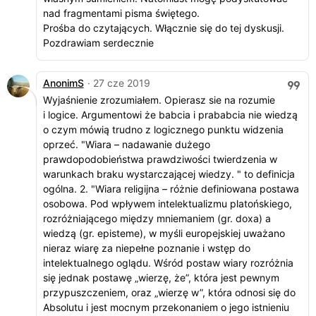
nad fragmentami pisma świętego.
Prośba do czytających. Włącznie się do tej dyskusji.
Pozdrawiam serdecznie
AnonimS
· 27 cze 2019
Wyjaśnienie zrozumiałem. Opierasz sie na rozumie
i logice. Argumentowi że babcia i prababcia nie wiedzą
o czym mówią trudno z logicznego punktu widzenia
oprzeć. "Wiara – nadawanie dużego
prawdopodobieństwa prawdziwości twierdzenia w
warunkach braku wystarczającej wiedzy. " to definicja
ogólna. 2. "Wiara religijna – różnie definiowana postawa
osobowa. Pod wpływem intelektualizmu platońskiego,
rozróżniającego między mniemaniem (gr. doxa) a
wiedzą (gr. episteme), w myśli europejskiej uważano
nieraz wiarę za niepełne poznanie i wstęp do
intelektualnego oglądu. Wśród postaw wiary rozróżnia
się jednak postawę „wierzę, że”, która jest pewnym
przypuszczeniem, oraz „wierzę w”, która odnosi się do
Absolutu i jest mocnym przekonaniem o jego istnieniu