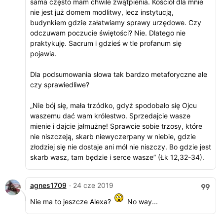
sama często mam chwile zwątpienia. Kościół dla mnie
nie jest już domem modlitwy, lecz instytucją,
budynkiem gdzie załatwiamy sprawy urzędowe. Czy
odczuwam poczucie świętości? Nie. Dlatego nie
praktykuję. Sacrum i gdzieś w tle profanum się
pojawia.
Dla podsumowania słowa tak bardzo metaforyczne ale
czy sprawiedliwe?
„Nie bój się, mała trzódko, gdyż spodobało się Ojcu
waszemu dać wam królestwo. Sprzedajcie wasze
mienie i dajcie jałmużnę! Sprawcie sobie trzosy, które
nie niszczeją, skarb niewyczerpany w niebie, gdzie
złodziej się nie dostaje ani mól nie niszczy. Bo gdzie jest
skarb wasz, tam będzie i serce wasze” (Łk 12,32-34).
agnes1709
· 24 cze 2019
Nie ma to jeszcze Alexa?
No way...