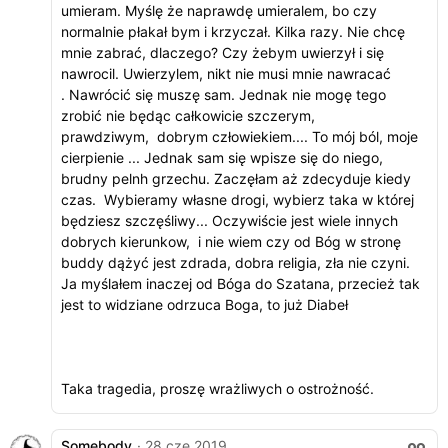
umieram. Myślę że naprawdę umieralem, bo czy
normalnie płakał bym i krzyczał. Kilka razy. Nie chcę
mnie zabrać, dlaczego? Czy żebym uwierzył i się
nawrocil. Uwierzylem, nikt nie musi mnie nawracać
. Nawrócić się muszę sam. Jednak nie mogę tego
zrobić nie będąc całkowicie szczerym,
prawdziwym, dobrym człowiekiem.... To mój ból, moje
cierpienie ... Jednak sam się wpisze się do niego,
brudny pelnh grzechu. Zaczęłam aż zdecyduje kiedy
czas. Wybieramy własne drogi, wybierz taka w której
będziesz szczęśliwy... Oczywiście jest wiele innych
dobrych kierunkow, i nie wiem czy od Bóg w stronę
buddy dążyć jest zdrada, dobra religia, zła nie czyni.
Ja myślałem inaczej od Bóga do Szatana, przecież tak
jest to widziane odrzuca Boga, to już Diabeł
Taka tragedia, proszę wrażliwych o ostrożność.
Somebody
· 28 cze 2019