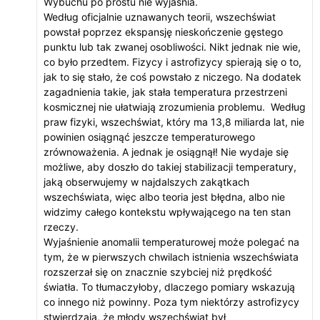
Wybuchu po prostu nie wyjaśnia.
Według oficjalnie uznawanych teorii, wszechświat
powstał poprzez ekspansję nieskończenie gęstego
punktu lub tak zwanej osobliwości. Nikt jednak nie wie,
co było przedtem. Fizycy i astrofizycy spierają się o to,
jak to się stało, że coś powstało z niczego. Na dodatek
zagadnienia takie, jak stała temperatura przestrzeni
kosmicznej nie ułatwiają zrozumienia problemu. Według
praw fizyki, wszechświat, który ma 13,8 miliarda lat, nie
powinien osiągnąć jeszcze temperaturowego
zrównoważenia. A jednak je osiągnął! Nie wydaje się
możliwe, aby doszło do takiej stabilizacji temperatury,
jaką obserwujemy w najdalszych zakątkach
wszechświata, więc albo teoria jest błędna, albo nie
widzimy całego kontekstu wpływającego na ten stan
rzeczy.
Wyjaśnienie anomalii temperaturowej może polegać na
tym, że w pierwszych chwilach istnienia wszechświata
rozszerzał się on znacznie szybciej niż prędkość
światła. To tłumaczyłoby, dlaczego pomiary wskazują
co innego niż powinny. Poza tym niektórzy astrofizycy
stwierdzają, że młody wszechświat był