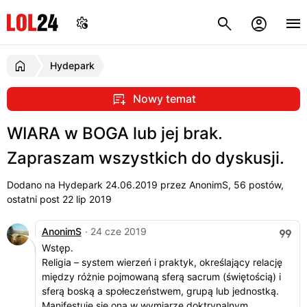
Hydepark
Nowy temat
WIARA w BOGA lub jej brak.
Zapraszam wszystkich do dyskusji.
Dodano na Hydepark
24.06.2019
przez AnonimS, 56 postów,
ostatni post 22 lip 2019
AnonimS
· 24 cze 2019
Wstęp.
Religia – system wierzeń i praktyk, określający relację
między różnie pojmowaną sferą sacrum (świętością) i
sferą boską a społeczeństwem, grupą lub jednostką.
Manifestuje się ona w wymiarze doktrynalnym