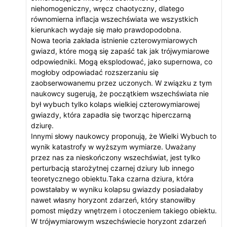
niehomogeniczny, wręcz chaotyczny, dlatego
równomierna inflacja wszechświata we wszystkich
kierunkach wydaje się mało prawdopodobna.
Nowa teoria zakłada istnienie czterowymiarowych
gwiazd, które mogą się zapaść tak jak trójwymiarowe
odpowiedniki. Mogą eksplodować, jako supernowa, co
mogłoby odpowiadać rozszerzaniu się
zaobserwowanemu przez uczonych. W związku z tym
naukowcy sugerują, że początkiem wszechświata nie
był wybuch tylko kolaps wielkiej czterowymiarowej
gwiazdy, która zapadła się tworząc hiperczarną
dziurę.
Innymi słowy naukowcy proponują, że Wielki Wybuch to
wynik katastrofy w wyższym wymiarze. Uważany
przez nas za nieskończony wszechświat, jest tylko
perturbacją starożytnej czarnej dziury lub innego
teoretycznego obiektu.Taka czarna dziura, która
powstałaby w wyniku kolapsu gwiazdy posiadałaby
nawet własny horyzont zdarzeń, który stanowiłby
pomost między wnętrzem i otoczeniem takiego obiektu.
W trójwymiarowym wszechświecie horyzont zdarzeń