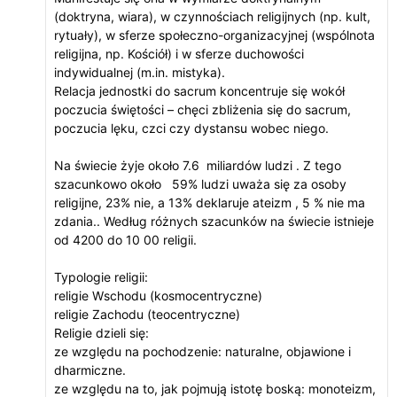
(doktryna, wiara), w czynnościach religijnych (np. kult,
rytuały), w sferze społeczno-organizacyjnej (wspólnota
religijna, np. Kościół) i w sferze duchowości
indywidualnej (m.in. mistyka).
Relacja jednostki do sacrum koncentruje się wokół
poczucia świętości – chęci zbliżenia się do sacrum,
poczucia lęku, czci czy dystansu wobec niego.
Na świecie żyje około 7.6 miliardów ludzi . Z tego
szacunkowo około 59% ludzi uważa się za osoby
religijne, 23% nie, a 13% deklaruje ateizm , 5 % nie ma
zdania.. Według różnych szacunków na świecie istnieje
od 4200 do 10 00 religii.
Typologie religii:
religie Wschodu (kosmocentryczne)
religie Zachodu (teocentryczne)
Religie dzieli się:
ze względu na pochodzenie: naturalne, objawione i
dharmiczne.
ze względu na to, jak pojmują istotę boską: monoteizm,