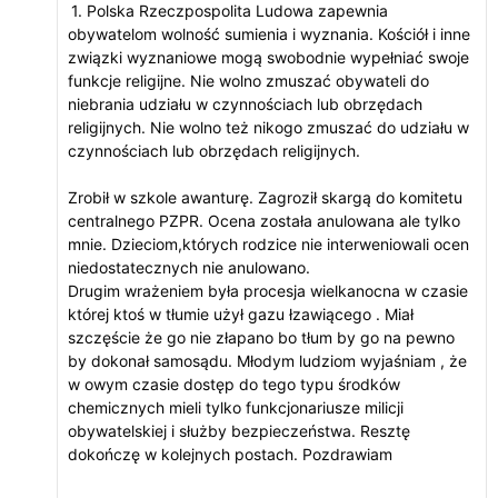
1. Polska Rzeczpospolita Ludowa zapewnia
obywatelom wolność sumienia i wyznania. Kościół i inne
związki wyznaniowe mogą swobodnie wypełniać swoje
funkcje religijne. Nie wolno zmuszać obywateli do
niebrania udziału w czynnościach lub obrzędach
religijnych. Nie wolno też nikogo zmuszać do udziału w
czynnościach lub obrzędach religijnych.
Zrobił w szkole awanturę. Zagroził skargą do komitetu
centralnego PZPR. Ocena została anulowana ale tylko
mnie. Dzieciom,których rodzice nie interweniowali ocen
niedostatecznych nie anulowano.
Drugim wrażeniem była procesja wielkanocna w czasie
której ktoś w tłumie użył gazu łzawiącego . Miał
szczęście że go nie złapano bo tłum by go na pewno
by dokonał samosądu. Młodym ludziom wyjaśniam , że
w owym czasie dostęp do tego typu środków
chemicznych mieli tylko funkcjonariusze milicji
obywatelskiej i służby bezpieczeństwa.​ Resztę
dokończę w kolejnych postach. Pozdrawiam