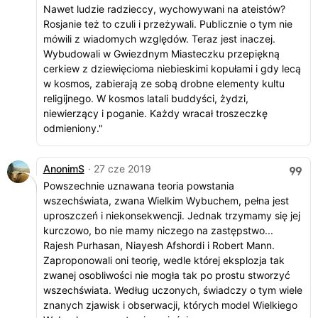
Nawet ludzie radzieccy, wychowywani na ateistów?
Rosjanie też to czuli i przeżywali. Publicznie o tym nie
mówili z wiadomych względów. Teraz jest inaczej.
Wybudowali w Gwiezdnym Miasteczku przepiękną
cerkiew z dziewięcioma niebieskimi kopułami i gdy lecą
w kosmos, zabierają ze sobą drobne elementy kultu
religijnego. W kosmos latali buddyści, żydzi,
niewierzący i poganie. Każdy wracał troszeczkę
odmieniony."
AnonimS
· 27 cze 2019
Powszechnie uznawana teoria powstania
wszechświata, zwana Wielkim Wybuchem, pełna jest
uproszczeń i niekonsekwencji. Jednak trzymamy się jej
kurczowo, bo nie mamy niczego na zastępstwo...
Rajesh Purhasan, Niayesh Afshordi i Robert Mann.
Zaproponowali oni teorię, wedle której eksplozja tak
zwanej osobliwości nie mogła tak po prostu stworzyć
wszechświata. Według uczonych, świadczy o tym wiele
znanych zjawisk i obserwacji, których model Wielkiego