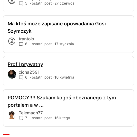
5
· ostatni post ·
27 czerwca
Ma ktoś może zapisane opowiadania Gosi
Szymczyk
trantolo
6
· ostatni post ·
17 stycznia
Profil prywatny
cicha2591
6
· ostatni post ·
10 kwietnia
POMOCY!!!! Szukam kogoś obeznanego z tym
portalem a w ...
Telemach77
7
· ostatni post ·
16 lutego