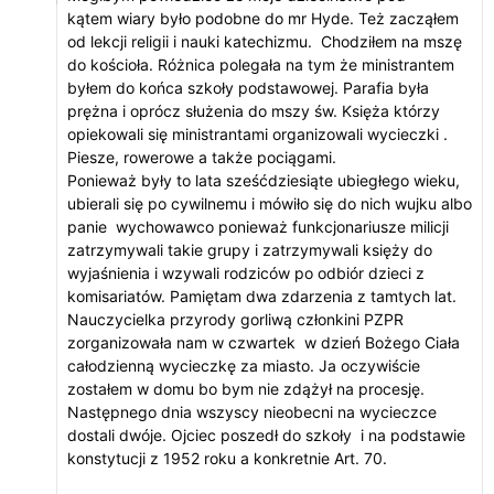
kątem wiary było podobne do mr Hyde. Też zacząłem
od lekcji religii i nauki katechizmu. Chodziłem na mszę
do kościoła. Różnica polegała na tym że ministrantem
byłem do końca szkoły podstawowej. Parafia była
prężna i oprócz służenia do mszy św. Księża którzy
opiekowali się ministrantami organizowali wycieczki .
Piesze, rowerowe a także pociągami.
Ponieważ były to lata sześćdziesiąte ubiegłego wieku,
ubierali się po cywilnemu i mówiło się do nich wujku albo
panie wychowawco ponieważ funkcjonariusze milicji
zatrzymywali takie grupy i zatrzymywali księży do
wyjaśnienia i wzywali rodziców po odbiór dzieci z
komisariatów. Pamiętam dwa zdarzenia z tamtych lat.
Nauczycielka przyrody gorliwą członkini PZPR
zorganizowała nam w czwartek w dzień Bożego Ciała
całodzienną wycieczkę za miasto. Ja oczywiście
zostałem w domu bo bym nie zdążył na procesję.
Następnego dnia wszyscy nieobecni na wycieczce
dostali dwóje. Ojciec poszedł do szkoły i na podstawie
konstytucji z 1952 roku a konkretnie Art. 70.