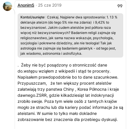
AnonimS
· 25 cze 2019
KontoUsunięte
: Czekaj. Najpierw dwa sprostowania: 1. 13 %
deklaruje ateizm (do tego 5% nie ma zdania) i 9,42% to
bezwyznaniowi. Jakim cudem ateistów jest półtora raza
więcej niż bezwyznaniowych? Badaniem religii zajmuje się
religioznawstwo, jak sama nazwa wskazuje, psychologia,
socjologia i pokrewne dziedziny, ale nie teologia! Tak jak
astrologia nie zajmuje się badaniem galaktyk - od tego jest,
jak wiadomo, astronomia i astrofizyka.
. Żeby nie być posądzony o stronniczość dane
do.wstępu wziąłem z wikipedii i stąd te procenty.
Napisałem prawdopodobnie bo to dane szacunkowe.
Przypuszczam, że ten większy procent ateistów
załatwiają trzy panstwa Chiny , Korea Północna i kraje
dawnego.ZSRR, gdzie kilkadziesiąt lat indokrynacji
zrobiło swoje. Poza tym wiele osób z tamtych krajów
mogło ze strachu lub dla kariery podać informacje że są
ateistami. W sumie to tylko mało dokladne
zobrazowanie bez znaczenia dla przebiegu dyskusji.