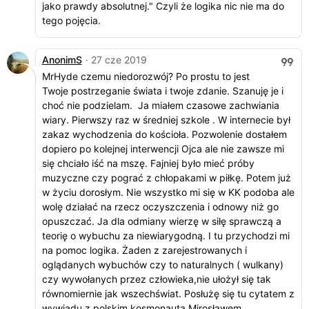
jako prawdy absolutnej." Czyli że logika nic nie ma do
tego pojęcia.
AnonimS
· 27 cze 2019
MrHyde czemu niedorozwój? Po prostu to jest
Twoje postrzeganie świata i twoje zdanie. Szanuję je i
choć nie podzielam. Ja miałem czasowe zachwiania
wiary. Pierwszy raz w średniej szkole . W internecie był
zakaz wychodzenia do kościoła. Pozwolenie dostałem
dopiero po kolejnej interwencji Ojca ale nie zawsze mi
się chciało iść na mszę. Fajniej było mieć próby
muzyczne czy pograć z chłopakami w piłkę. Potem już
w życiu dorosłym. Nie wszystko mi się w KK podoba ale
wolę działać na rzecz oczyszczenia i odnowy niż go
opuszczać. Ja dla odmiany wierzę w siłę sprawczą a
teorię o wybuchu za niewiarygodną. I tu przychodzi mi
na pomoc logika. Żaden z zarejestrowanych i
oglądanych wybuchów czy to naturalnych ( wulkany)
czy wywołanych przez człowieka,nie ułożył się tak
równomiernie jak wszechświat. Posłużę się tu cytatem z
wywiadu z polskim kosmonautą Mirosławem