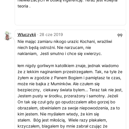
teoria .
Wluczykij
· 28 cze 2019
Nie mając zamiaru nikogo urazic Kochani, wrażliwi
niech będą ostrożni. Nie narzucam, nie
naklaniam, Jesti smutno i chce się xwierzyc.
łem nigdy gorliwym katolikiem znaje, jednak wiadomo
że z lekkim naginaniem przestrzegałem. Tak, na tyle że
żyłem w zgodzie z Panem Bogiem i pamiętasz te czas,
może nie bajka z Muminków. Ale czułem się
bezpieczny, ciekawy świata bylem... Teraz tak nie jest,
Jestem pusty w środku, przerażony i samotny. Jeżeli
On tak się czuł gdy go opudzczalem albo gorzej bo
obrazalem, obwinialem za swoje niepowodzenia, za to
kim jestem. Nie myślałem wtedy, że kim się
stałem. Bóg jest miłością, Wiele razy płakałem,
krzyczałem, blagalem by mnie zabrał czując że