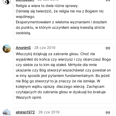
Religia a wiara to dwie różne sprawy.
Ośmielę się twierdzić, że religia nie ma z Bogiem nic
wspólnego.
Eksperymentowałam z wieloma wyznaniami i doszłam
do punktu, w którym uczyniłam wiarę kwestią stricte
osobistą.
AnonimS
· 28 cze 2019
Włuczykij dziękuję za zabranie głosu. Choć nie
wyjaśniłeś do końca czy wierzysz i czy obarczasz Boga
czy siebie za to kim się stałeś. MrHyde dla mnie
ukazanie czy Bóg stworzył wszechświat czy powstał on
w inny sposób jest pytaniem fundamentalnym. Bo jeżeli
nie Bóg go stworzył to ja znaczy że nie istnieje. W
kolejnym wątku opiszę dlaczego wierzę. Zachęcam
czytajacych do zabrania głosu w dyskusji bo brakuje
Waszych opinii.
elninio1972
· 28 cze 2019