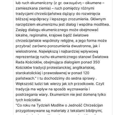
lub ruch ekumeniczny (z gr. οικουμένη – oikumene –
zamieszkana ziemia) – ruch pomiędzy różnymi
tradycjami chrześcijaństwa dążący do rozwinięcia
bliższej współpracy i lepszego zrozumienia. Głównym
narzędziem ekumenizmu jest dialog i wspólna modlitwa.
Zasięg dialogu ekumenicznego może obejmować
lokalne, regionalne, krajowe bądź światowe
chrześcijańskie wspólnoty religijne, a jego forma może
przybrać zarówno porozumienia dwustronne, jak i
wielostronne. Największą i najbardziej wpływową
reprezentację ruchu ekumenicznego stanowi Światowa
Rada Kościołów, obejmująca dialogiem ponad 350
Kościołów tradycji protestanckiej, anglikańskiej,
starokatolickiej i prawosławnej w ponad 120
państwach." I tu dochodzimy do sedna sprawy .
Większość ludzi tak wierzy jak ich przodkowie. Czyli
tradycja ma wpływ na sposób wyznawania i
postrzegania wiary. Ekumenizm nie jest domeną tylko
tych kościołów.
"Co roku na Tydzień Modlitw o Jedność Chrześcijan
przygotowywane są materiały z tekstami biblijnymi,