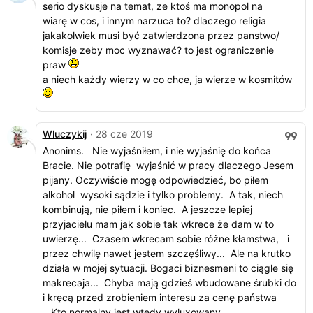
serio dyskusje na temat, ze ktoś ma monopol na
wiarę w cos, i innym narzuca to? dlaczego religia
jakakolwiek musi być zatwierdzona przez panstwo/
komisje zeby moc wyznawać? to jest ograniczenie
praw
a niech każdy wierzy w co chce, ja wierze w kosmitów
Wluczykij
· 28 cze 2019
Anonims. Nie wyjaśniłem, i nie wyjaśnię do końca
Bracie. Nie potrafię wyjaśnić w pracy dlaczego Jesem
pijany. Oczywiście mogę odpowiedzieć, bo piłem
alkohol wysoki sądzie i tylko problemy. A tak, niech
kombinują, nie piłem i koniec. A jeszcze lepiej
przyjacielu mam jak sobie tak wkrece że dam w to
uwierzę... Czasem wkrecam sobie różne kłamstwa, i
przez chwilę nawet jestem szczęśliwy... Ale na krutko
działa w mojej sytuacji. Bogaci biznesmeni to ciągle się
makrecaja... Chyba mają gdzieś wbudowane śrubki do
i kręcą przed zrobieniem interesu za cenę państwa
.. Kto normalny jest wtedy wyluxowany,