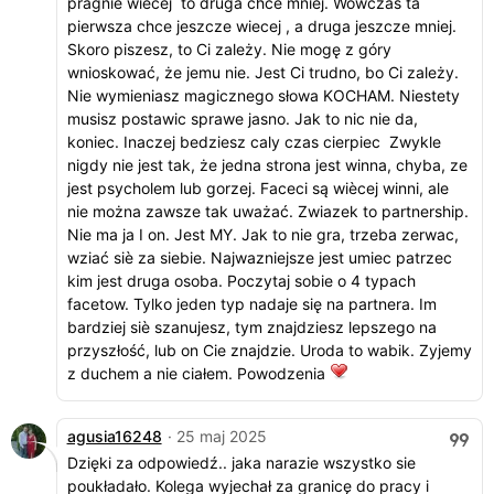
pragnie wiecej to druga chce mniej. Wowczas ta
pierwsza chce jeszcze wiecej , a druga jeszcze mniej.
Skoro piszesz, to Ci zależy. Nie mogę z góry
wnioskować, że jemu nie. Jest Ci trudno, bo Ci zależy.
Nie wymieniasz magicznego słowa KOCHAM. Niestety
musisz postawic sprawe jasno. Jak to nic nie da,
koniec. Inaczej bedziesz caly czas cierpiec Zwykle
nigdy nie jest tak, że jedna strona jest winna, chyba, ze
jest psycholem lub gorzej. Faceci są wiècej winni, ale
nie można zawsze tak uważać. Zwiazek to partnership.
Nie ma ja I on. Jest MY. Jak to nie gra, trzeba zerwac,
wziać siè za siebie. Najwazniejsze jest umiec patrzec
kim jest druga osoba. Poczytaj sobie o 4 typach
facetow. Tylko jeden typ nadaje się na partnera. Im
bardziej siè szanujesz, tym znajdziesz lepszego na
przyszłość, lub on Cie znajdzie. Uroda to wabik. Zyjemy
z duchem a nie ciałem. Powodzenia
agusia16248
· 25 maj 2025
Dzięki za odpowiedź.. jaka narazie wszystko sie
poukładało. Kolega wyjechał za granicę do pracy i