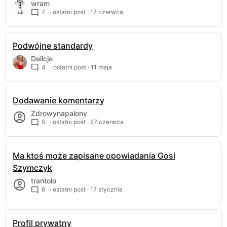
wram
7
· ostatni post ·
17 czerwca
Podwójne standardy
Delicje
4
· ostatni post ·
11 maja
Dodawanie komentarzy
Zdrowynapalony
5
· ostatni post ·
27 czerwca
Ma ktoś może zapisane opowiadania Gosi
Szymczyk
trantolo
6
· ostatni post ·
17 stycznia
Profil prywatny