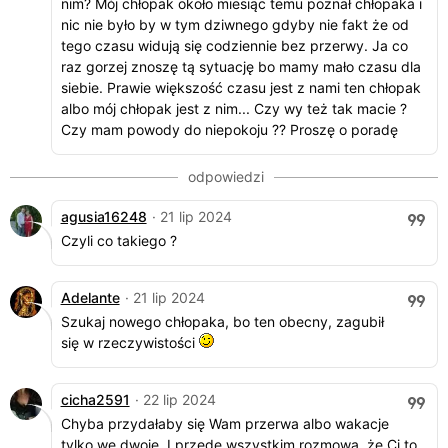
nim? Mój chłopak około miesiąc temu poznał chłopaka i
nic nie było by w tym dziwnego gdyby nie fakt że od
tego czasu widują się codziennie bez przerwy. Ja co
raz gorzej znoszę tą sytuację bo mamy mało czasu dla
siebie. Prawie większość czasu jest z nami ten chłopak
albo mój chłopak jest z nim... Czy wy też tak macie ?
Czy mam powody do niepokoju ?? Proszę o poradę
agusia16248
· 21 lip 2024
Czyli co takiego ?
Adelante
· 21 lip 2024
Szukaj nowego chłopaka, bo ten obecny, zagubił
się w rzeczywistości
cicha2591
· 22 lip 2024
Chyba przydałaby się Wam przerwa albo wakacje
tylko we dwoje. I przede wszystkim rozmowa, że Ci to