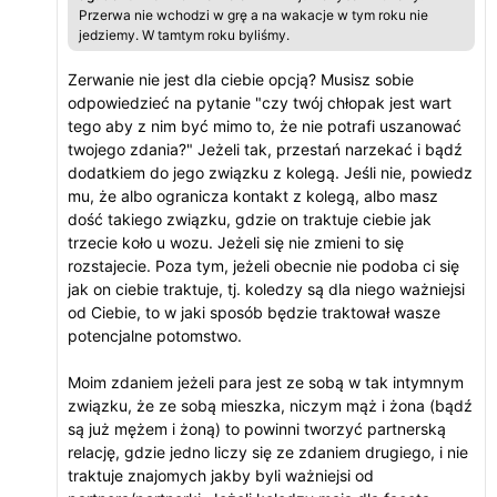
Przerwa nie wchodzi w grę a na wakacje w tym roku nie
jedziemy. W tamtym roku byliśmy.
Zerwanie nie jest dla ciebie opcją? Musisz sobie
odpowiedzieć na pytanie "czy twój chłopak jest wart
tego aby z nim być mimo to, że nie potrafi uszanować
twojego zdania?" Jeżeli tak, przestań narzekać i bądź
dodatkiem do jego związku z kolegą. Jeśli nie, powiedz
mu, że albo ogranicza kontakt z kolegą, albo masz
dość takiego związku, gdzie on traktuje ciebie jak
trzecie koło u wozu. Jeżeli się nie zmieni to się
rozstajecie. Poza tym, jeżeli obecnie nie podoba ci się
jak on ciebie traktuje, tj. koledzy są dla niego ważniejsi
od Ciebie, to w jaki sposób będzie traktował wasze
potencjalne potomstwo.
Moim zdaniem jeżeli para jest ze sobą w tak intymnym
związku, że ze sobą mieszka, niczym mąż i żona (bądź
są już mężem i żoną) to powinni tworzyć partnerską
relację, gdzie jedno liczy się ze zdaniem drugiego, i nie
traktuje znajomych jakby byli ważniejsi od