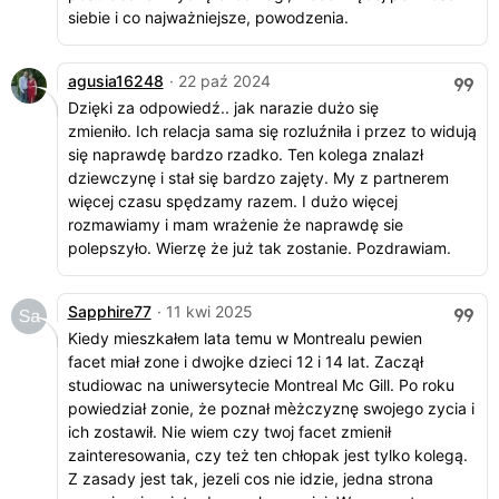
siebie i co najważniejsze, powodzenia.
agusia16248
· 22 paź 2024
Dzięki za odpowiedź.. jak narazie dużo się
zmieniło. Ich relacja sama się rozluźniła i przez to widują
się naprawdę bardzo rzadko. Ten kolega znalazł
dziewczynę i stał się bardzo zajęty. My z partnerem
więcej czasu spędzamy razem. I dużo więcej
rozmawiamy i mam wrażenie że naprawdę sie
polepszyło. Wierzę że już tak zostanie. Pozdrawiam.
Sapphire77
· 11 kwi 2025
Kiedy mieszkałem lata temu w Montrealu pewien
facet miał zone i dwojke dzieci 12 i 14 lat. Zaczął
studiowac na uniwersytecie Montreal Mc Gill. Po roku
powiedział zonie, że poznał mèżczyznę swojego zycia i
ich zostawił. Nie wiem czy twoj facet zmienił
zainteresowania, czy też ten chłopak jest tylko kolegą.
Z zasady jest tak, jezeli cos nie idzie, jedna strona