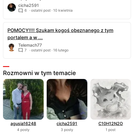
cicha2591
6
· ostatni post ·
10 kwietnia
POMOCY!!!! Szukam kogoś obeznanego z tym
portalem a w ...
Telemach77
7
· ostatni post ·
16 lutego
Rozmowni w tym temacie
agusia16248
cicha2591
C10H12N2O
4 posty
3 posty
1 post