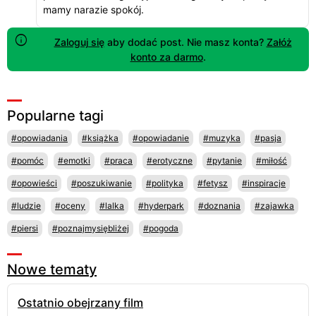
mamy narazie spokój.
Zaloguj się
aby dodać post. Nie masz konta?
Załóż
konto za darmo
.
Popularne tagi
#opowiadania
#książka
#opowiadanie
#muzyka
#pasja
#pomóc
#emotki
#praca
#erotyczne
#pytanie
#miłość
#opowieści
#poszukiwanie
#polityka
#fetysz
#inspiracje
#ludzie
#oceny
#lalka
#hyderpark
#doznania
#zajawka
#piersi
#poznajmysiębliżej
#pogoda
Nowe tematy
Ostatnio obejrzany film