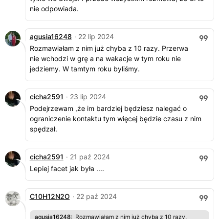
nie odpowiada.
agusia16248
· 22 lip 2024
Rozmawiałam z nim już chyba z 10 razy. Przerwa
nie wchodzi w grę a na wakacje w tym roku nie
jedziemy. W tamtym roku byliśmy.
cicha2591
· 23 lip 2024
Podejrzewam ,że im bardziej będziesz nalegać o
ograniczenie kontaktu tym więcej będzie czasu z nim
spędzał.
cicha2591
· 21 paź 2024
Lepiej facet jak była ....
C10H12N2O
· 22 paź 2024
agusia16248
: Rozmawiałam z nim już chyba z 10 razy.