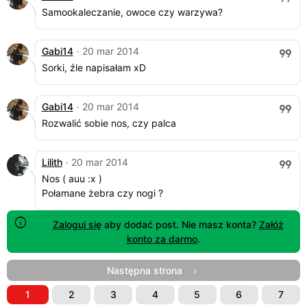
Samookaleczanie, owoce czy warzywa?
Gabi14
· 20 mar 2014
Sorki, źle napisałam xD
Gabi14
· 20 mar 2014
Rozwalić sobie nos, czy palca
Lilith
· 20 mar 2014
Nos ( auu :x )
Połamane żebra czy nogi ?
Zaloguj się
aby dodać post. Nie masz konta?
Załóż
konto za darmo
.
Następna strona
1
2
3
4
5
6
7