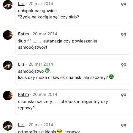
Lils
· 20 mar 2014
chłopak nałogowiec.
"Życie na kocią łapę" czy ślub?
Fatim
· 20 mar 2014
ślub ^^ ....... eutanazja czy powieszenie(
samobójstwo?)
Lils
· 20 mar 2014
samobójstwo
.
lizus czy może człowiek chamski ale szczery?
Fatim
· 20 mar 2014
czamsko szczery... chłopak inteligentny czy
tępawy?
Lils
· 20 mar 2014
ortografia się kłania
.. tępawy.