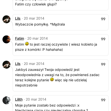
Fatim czy człowiek głupi?
Lils
· 20 mar 2014
Wybaczcie pomyłkę. *Mądrala
Fatim
· 20 mar 2014
Fatim
to jest raczej oczywiste ( wiesz kobieto ja
pisze z komórki :P hahahaha)
Lils
· 20 mar 2014
Jakbyś zauwazył Twoja odpowiedź jest
nieodpowiednia z uwagi na to, że powinieneś zadac
teraz kolejne pytanie
więc się nie udzielaj
niepotrzebnie
Lilith
· 20 mar 2014
Moje pytanie zostało bez odpowiedzi :x
Niechciana ciąza czy nieuleczalna choroba ?