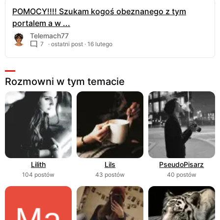
POMOCY!!!! Szukam kogoś obeznanego z tym
portalem a w ...
Telemach77
7
· ostatni post ·
16 lutego
Rozmowni w tym temacie
Lilith
Lils
PseudoPisarz
104 postów
43 postów
40 postów