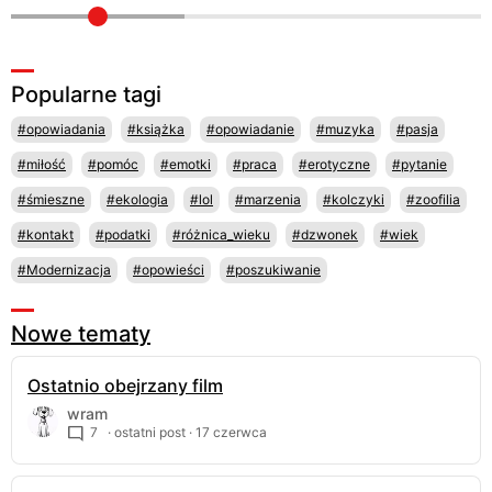
Popularne tagi
#opowiadania
#książka
#opowiadanie
#muzyka
#pasja
#miłość
#pomóc
#emotki
#praca
#erotyczne
#pytanie
#śmieszne
#ekologia
#lol
#marzenia
#kolczyki
#zoofilia
#kontakt
#podatki
#różnica_wieku
#dzwonek
#wiek
#Modernizacja
#opowieści
#poszukiwanie
Nowe tematy
Ostatnio obejrzany film
wram
7
· ostatni post ·
17 czerwca