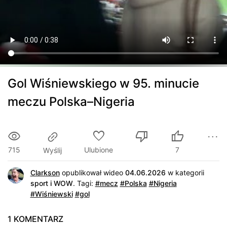
Gol Wiśniewskiego w 95. minucie
meczu Polska–Nigeria
715
Ulubione
7
Wyślij
Clarkson
opublikował wideo
04.06.2026
w kategorii
sport i WOW
.
Tagi:
#mecz
#Polska
#Nigeria
#Wiśniewski
#gol
1 KOMENTARZ