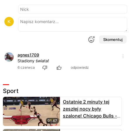
Skomentuj
agnes1709
Stadiony świata!
6 czerwca
odpowiedz
Sport
Ostatnie 2 minuty tej
zeszłej nocy były
szalone! Chicago Bulls -
01:47
Los Angeles Lakers