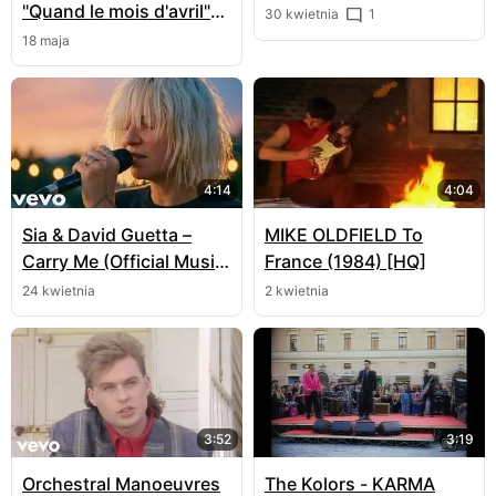
"Quand le mois d'avril"
30 kwietnia
1
live
18 maja
4:14
4:04
Sia & David Guetta –
MIKE OLDFIELD To
Carry Me (Official Music
France (1984) [HQ]
Video)
24 kwietnia
2 kwietnia
3:52
3:19
Orchestral Manoeuvres
The Kolors - KARMA