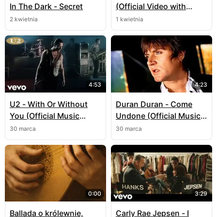
In The Dark - Secret
(Official Video with
Fiorello)
2 kwietnia
1 kwietnia
4:53
4:23
U2 - With Or Without
Duran Duran - Come
You (Official Music
Undone (Official Music
Video)
Video)
30 marca
30 marca
0:00
3:29
Ballada o królewnie,
Carly Rae Jepsen - I