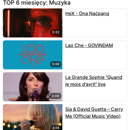
TOP 6 miesięcy: Muzyka
HeX - Ona Naćpanq
3:32
Lao Che - GOVINDAM
5:39
La Grande Sophie "Quand
le mois d'avril" live
3:09
Sia & David Guetta – Carry
Me (Official Music Video)
4:14