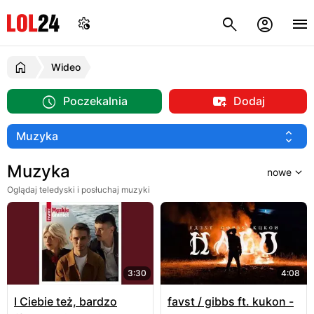
Wideo
Poczekalnia
Dodaj
Muzyka
Oglądaj teledyski i posłuchaj muzyki
3:30
4:08
I Ciebie też, bardzo
favst / gibbs ft. kukon -