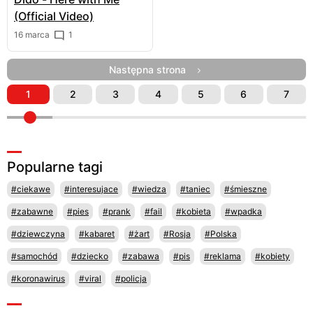
(Official Video)
16 marca
1
Następna strona
1
2
3
4
5
6
7
Popularne tagi
#ciekawe
#interesujace
#wiedza
#taniec
#śmieszne
#zabawne
#pies
#prank
#fail
#kobieta
#wpadka
#dziewczyna
#kabaret
#żart
#Rosja
#Polska
#samochód
#dziecko
#zabawa
#pis
#reklama
#kobiety
#koronawirus
#viral
#policja