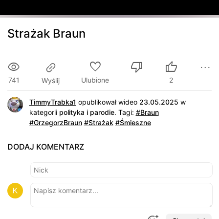
Strażak Braun
741
Ulubione
2
Wyślij
TimmyTrabka1
opublikował wideo
23.05.2025
w
kategorii
polityka i parodie
.
Tagi:
#Braun
#GrzegorzBraun
#Strażak
#Śmieszne
DODAJ KOMENTARZ