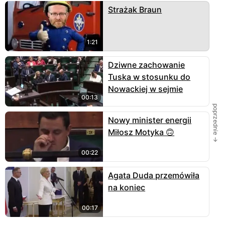
Strażak Braun
1:21
Dziwne zachowanie
Tuska w stosunku do
Nowackiej w sejmie
00:13
poprzednie →
Nowy minister energii
Miłosz Motyka 🙃
00:22
Agata Duda przemówiła
na koniec
00:17