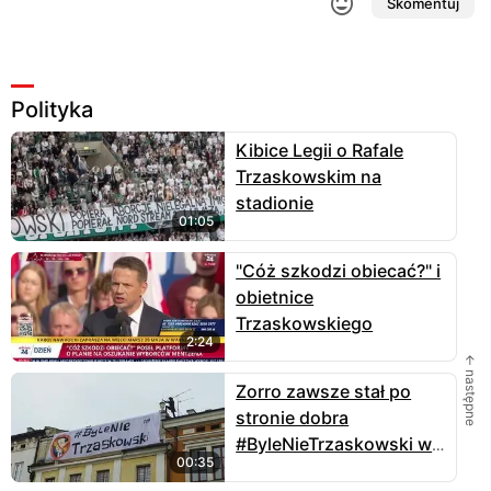
Skomentuj
Polityka
Kibice Legii o Rafale
Trzaskowskim na
stadionie
01:05
"Cóż szkodzi obiecać?" i
obietnice
Trzaskowskiego
2:24
← następne
Zorro zawsze stał po
stronie dobra
#ByleNieTrzaskowski w
00:35
Tarnowie