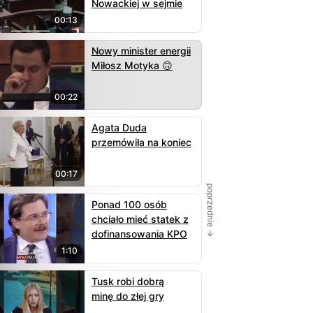
Nowackiej w sejmie
00:13
Nowy minister energii
Miłosz Motyka 🙃
00:22
Agata Duda
przemówiła na koniec
00:17
poprzednie →
Ponad 100 osób
chciało mieć statek z
dofinansowania KPO
1:10
Tusk robi dobrą
minę do złej gry