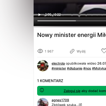
Nowy minister energii Mi
1 967
Wyślij
electrola
opublikowała wideo
26.0
#minister
#dłubanie
#nos
#Motyk
1 KOMENTARZ
Zaloguj się
aby dodać kome
agnes1709
Złotówek szuka...🤣