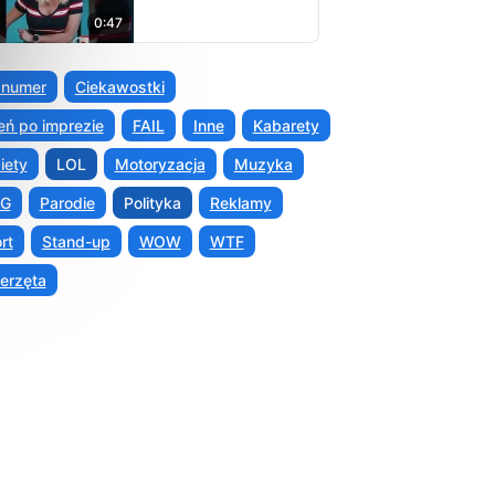
0:47
 numer
Ciekawostki
eń po imprezie
FAIL
Inne
Kabarety
iety
LOL
Motoryzacja
Muzyka
G
Parodie
Polityka
Reklamy
rt
Stand-up
WOW
WTF
erzęta