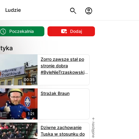
Ludzie
Poczekalnia
Dodaj
ityka
Zorro zawsze stał po
stronie dobra
#ByleNieTrzaskowski
w Tarnowie
00:35
Strażak Braun
1:21
← następne
Dziwne zachowanie
Tuska w stosunku do