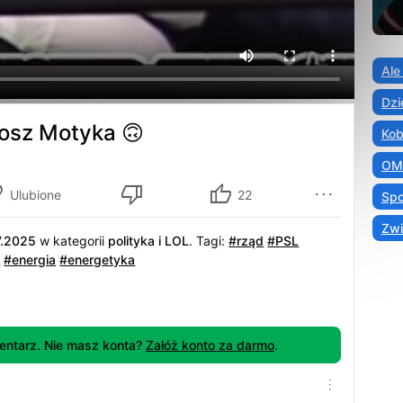
Ale
Dzi
łosz Motyka 🙃
Kob
OM
Ulubione
22
Spo
Zwi
7.2025
w kategorii
polityka i LOL
.
Tagi:
#rząd
#PSL
a
#energia
#energetyka
ntarz. Nie masz konta?
Załóż konto za darmo
.