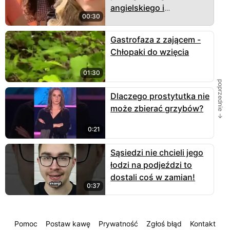
angielskiego i
00:30
niemieckiego
Gastrofaza z zającem -
Chłopaki do wzięcia
01:30
poprzednie →
Dlaczego prostytutka nie
może zbierać grzybów?
0:21
Sąsiedzi nie chcieli jego
łodzi na podjeździ to
dostali coś w zamian!
0:37
Pomoc
Postaw kawę
Prywatność
Zgłoś błąd
Kontakt