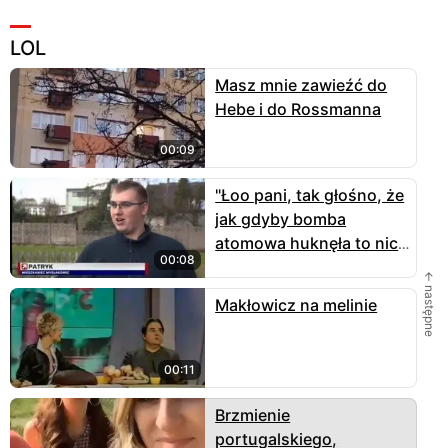
LOL
Masz mnie zawieźć do
Hebe i do Rossmanna
00:09
"Łoo pani, tak głośno, że
jak gdyby bomba
atomowa huknęła to nic
00:08
by było nie słychać"
← następne
Makłowicz na melinie
00:11
Brzmienie
portugalskiego,