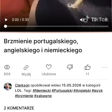
Brzmienie portugalskiego,
angielskiego i niemieckiego
959
Ulubione
11
Wyślij
Clarkson
opublikował wideo
15.05.2026
w kategorii
LOL
.
Tagi:
#Niemiecki
#Portugalski
#Angielski
#język
#brzmienie
#zabawne
2 KOMENTARZE