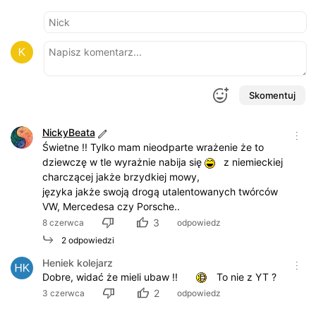
Skomentuj
NickyBeata
Świetne !! Tylko mam nieodparte wrażenie że to
dziewczę w tle wyrażnie nabija się
z niemieckiej
charczącej jakże brzydkiej mowy,
języka jakże swoją drogą utalentowanych twórców
VW, Mercedesa czy Porsche..
3
8 czerwca
odpowiedz
2 odpowiedzi
Heniek kolejarz
Dobre, widać że mieli ubaw !!
To nie z YT ?
2
3 czerwca
odpowiedz