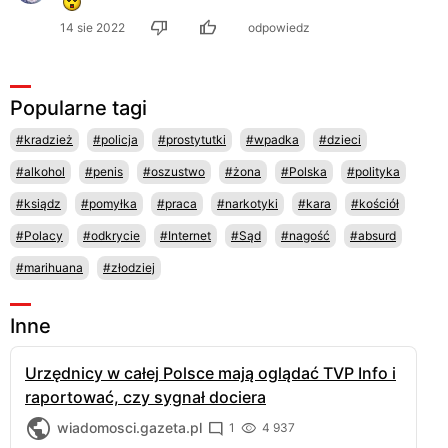
14 sie 2022
odpowiedz
Popularne tagi
#kradzież
#policja
#prostytutki
#wpadka
#dzieci
#alkohol
#penis
#oszustwo
#żona
#Polska
#polityka
#ksiądz
#pomyłka
#praca
#narkotyki
#kara
#kościół
#Polacy
#odkrycie
#Internet
#Sąd
#nagość
#absurd
#marihuana
#złodziej
Inne
Urzędnicy w całej Polsce mają oglądać TVP Info i
raportować, czy sygnał dociera
wiadomosci.gazeta.pl
1
4 937