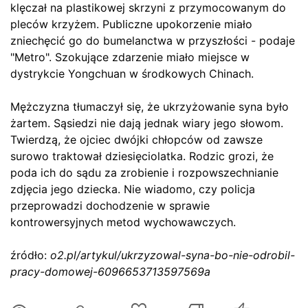
klęczał na plastikowej skrzyni z przymocowanym do
pleców krzyżem. Publiczne upokorzenie miało
zniechęcić go do bumelanctwa w przyszłości - podaje
"Metro". Szokujące zdarzenie miało miejsce w
dystrykcie Yongchuan w środkowych Chinach.
Mężczyzna tłumaczył się, że ukrzyżowanie syna było
żartem. Sąsiedzi nie dają jednak wiary jego słowom.
Twierdzą, że ojciec dwójki chłopców od zawsze
surowo traktował dziesięciolatka. Rodzic grozi, że
poda ich do sądu za zrobienie i rozpowszechnianie
zdjęcia jego dziecka. Nie wiadomo, czy policja
przeprowadzi dochodzenie w sprawie
kontrowersyjnych metod wychowawczych.
źródło:
o2.pl/artykul/ukrzyzowal-syna-bo-nie-odrobil-
pracy-domowej-6096653713597569a