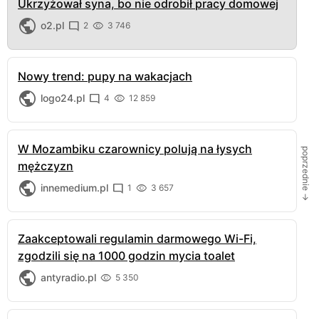
Ukrzyżował syna, bo nie odrobił pracy domowej
o2.pl
2
3 746
Nowy trend: pupy na wakacjach
logo24.pl
4
12 859
W Mozambiku czarownicy polują na łysych
poprzednie →
mężczyzn
innemedium.pl
1
3 657
Zaakceptowali regulamin darmowego Wi-Fi,
zgodzili się na 1000 godzin mycia toalet
antyradio.pl
5 350