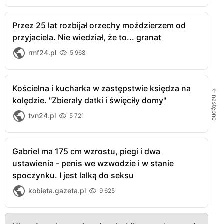
Przez 25 lat rozbijał orzechy moździerzem od
przyjaciela. Nie wiedział, że to... granat
rmf24.pl
5 968
Kościelna i kucharka w zastępstwie księdza na
← następne
kolędzie. "Zbierały datki i święciły domy"
tvn24.pl
5 721
Gabriel ma 175 cm wzrostu, piegi i dwa
ustawienia - penis we wzwodzie i w stanie
spoczynku. I jest lalką do seksu
kobieta.gazeta.pl
9 625