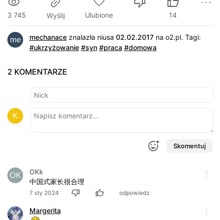
3 745
Ulubione
14
Wyślij
mechanace
znalazła niusa
02.02.2017
na
o2.pl
.
Tagi:
#ukrzyżowanie
#syn
#praca
#domowa
2 KOMENTARZE
Skomentuj
OKk
中国式家长很合理
7 sty 2024
odpowiedz
Margerita