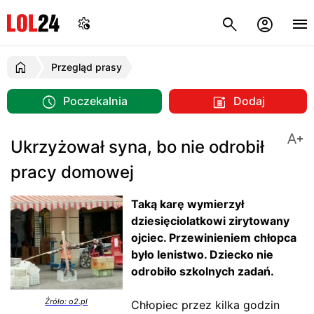
Przegląd prasy
Poczekalnia
Dodaj
Ukrzyżował syna, bo nie odrobił
pracy domowej
Taką karę wymierzył
dziesięciolatkowi zirytowany
ojciec. Przewinieniem chłopca
było lenistwo. Dziecko nie
odrobiło szkolnych zadań.
Źróło: o2.pl
Chłopiec przez kilka godzin