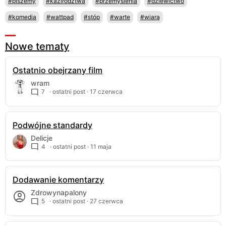
#piszemy
#kazirodztwa
#przemyslenia
#dziewictwo
#komedia
#wattpad
#stóp
#warte
#wiarą
Nowe tematy
Ostatnio obejrzany film
wram
7
· ostatni post ·
17 czerwca
Podwójne standardy
Delicje
4
· ostatni post ·
11 maja
Dodawanie komentarzy
Zdrowynapalony
5
· ostatni post ·
27 czerwca