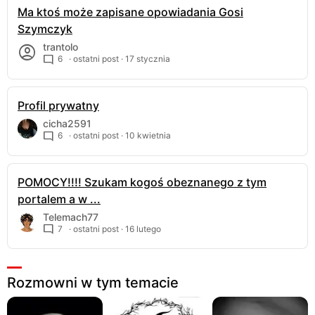
Ma ktoś może zapisane opowiadania Gosi
Szymczyk
trantolo
6
· ostatni post ·
17 stycznia
Profil prywatny
cicha2591
6
· ostatni post ·
10 kwietnia
POMOCY!!!! Szukam kogoś obeznanego z tym
portalem a w ...
Telemach77
7
· ostatni post ·
16 lutego
Rozmowni w tym temacie