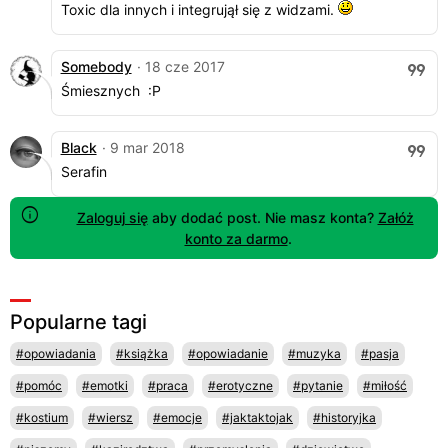
Toxic dla innych i integrujął się z widzami.
Somebody
· 18 cze 2017
Śmiesznych :P
Black
· 9 mar 2018
Serafin
Zaloguj się
aby dodać post. Nie masz konta?
Załóż
konto za darmo
.
Popularne tagi
#opowiadania
#książka
#opowiadanie
#muzyka
#pasja
#pomóc
#emotki
#praca
#erotyczne
#pytanie
#miłość
#kostium
#wiersz
#emocje
#jaktaktojak
#historyjka