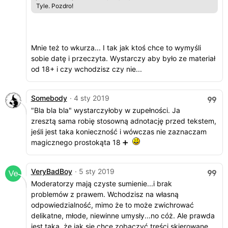
Tyle. Pozdro!
Mnie też to wkurza... I tak jak ktoś chce to wymyśli
sobie datę i przeczyta. Wystarczy aby było ze materiał
od 18+ i czy wchodzisz czy nie...
Somebody
· 4 sty 2019
"Bla bla bla" wystarczyłoby w zupełności. Ja
zresztą sama robię stosowną adnotację przed tekstem,
jeśli jest taka konieczność i wówczas nie zaznaczam
magicznego prostokąta 18 ➕
VeryBadBoy
· 5 sty 2019
Moderatorzy mają czyste sumienie...i brak
problemów z prawem. Wchodzisz na własną
odpowiedzialność, mimo że to może zwichrować
delikatne, młode, niewinne umysły...no cóż. Ale prawda
jest taka, że jak się chce zobaczyć treści skierowane