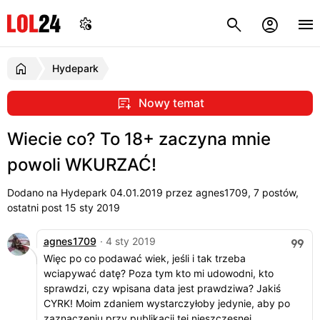
Hydepark
Nowy temat
Wiecie co? To 18+ zaczyna mnie
powoli WKURZAĆ!
Dodano na Hydepark
04.01.2019
przez agnes1709, 7 postów,
ostatni post 15 sty 2019
agnes1709
· 4 sty 2019
Więc po co podawać wiek, jeśli i tak trzeba
wciapywać datę? Poza tym kto mi udowodni, kto
sprawdzi, czy wpisana data jest prawdziwa? Jakiś
CYRK! Moim zdaniem wystarczyłoby jedynie, aby po
zaznaczeniu przy publikacji tej nieszczęsnej