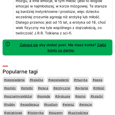
mózgu, a inne emocje, w tym miłość (jeśli to wogóle
emocja) w najmłodszej, w korze mózgowej. Te starsze
są bardziej instynktowne i prostsze, więc dziecko
wcześniej zrozumie agresję niż erotykę lub miłość.
Dlatego przemoc jest od 15 lat, a erotyka od 18, choć
wiek fizyczny ma tyle wspólnego z dojrzałością, co
twórczość J.R.R. Tolkiena z sci-fi.
Zaloguj się
aby dodać post. Nie masz konta?
Załóż
konto za darmo
.
Popularne tagi
#opowiadania
#książka
#opowiadanie
#muzyka
#pasja
#pomóc
#emotki
#praca
#erotyczne
#pytanie
#miłość
#poznajmysiębliżej
#pogoda
#dyskusja
#porno
#książki
#hobby
#współpraca
#kostium
#wiersz
#emocje
#jaktaktojak
#historyjka
#piszemy
#kazirodztwa