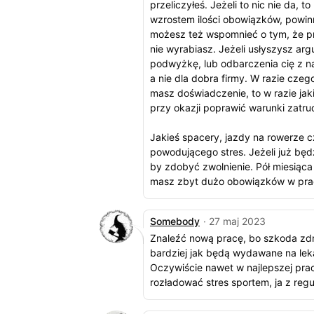
przeliczyłeś. Jeżeli to nic nie da,
wzrostem ilości obowiązków, powi
możesz też wspomnieć o tym, że pr
nie wyrabiasz. Jeżeli usłyszysz argum
podwyżkę, lub odbarczenia cię z n
a nie dla dobra firmy. W razie czeg
masz doświadczenie, to w razie ja
przy okazji poprawić warunki zatru
Jakieś spacery, jazdy na rowerze c
powodującego stres. Jeżeli już będz
by zdobyć zwolnienie. Pół miesiąca
masz zbyt dużo obowiązków w pra
Somebody
· 27 maj 2023
Znaleźć nową pracę, bo szkoda zdr
bardziej jak będą wydawane na le
Oczywiście nawet w najlepszej pra
rozładować stres sportem, ja z regu