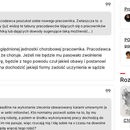
Pr
 pracodawca poszukał sobie nowego pracownika. Zwłaszcza to o
y (już widzę te tabuny pracodawców bijących się o pracowników
hiką lub dających dowody sugerujące taką możliwość... )
PO
por
zględnionej jednostki chorobowej pracownika. Pracodawca
 że choruje. Jeżeli nie będzie mu pasowało zwolnienie
ę, będzie z tego powodu czuł jakieś obawy i postanowi
żna dochodzić jakiejś formy zadość uczynienia w sądzie
Roz
 deadline na wykonanie zlecenia obwarowany karami umownymi (a
 setki milionów). Kto normalny pozwoli sobie na to, by mu
biorą robotę, a potem w środku wykonywanej pracy dochodzą do
C1
im nie pasuje, więc rzucają nią i idą sobie na x czasu na dowolne
ędą więcej tego robić?