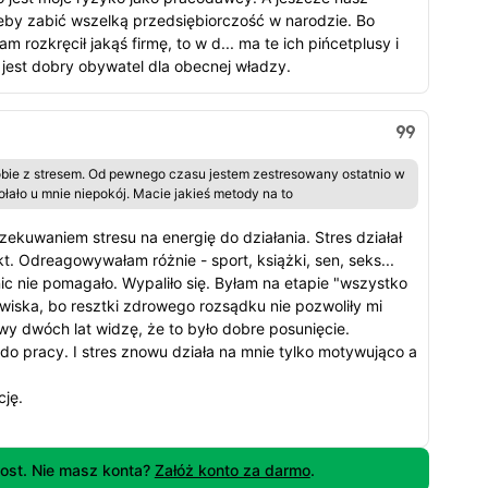
eby zabić wszelką przedsiębiorczość w narodzie. Bo
 rozkręcił jakąś firmę, to w d... ma te ich pińcetplusy i
 jest dobry obywatel dla obecnej władzy.
sobie z stresem. Od pewnego czasu jestem zestresowany ostatnio w
ało u mnie niepokój. Macie jakieś metody na to
rzekuwaniem stresu na energię do działania. Stres działał
kt. Odreagowywałam różnie - sport, książki, sen, seks...
nic nie pomagało. Wypaliło się. Byłam na etapie "wszystko
iska, bo resztki zdrowego rozsądku nie pozwoliły mi
y dwóch lat widzę, że to było dobre posunięcie.
o pracy. I stres znowu działa na mnie tylko motywująco a
cję.
ost. Nie masz konta?
Załóż konto za darmo
.