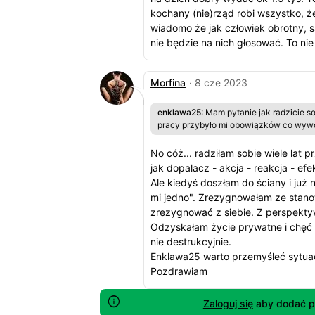
kochany (nie)rząd robi wszystko, ż
wiadomo że jak człowiek obrotny, sam
nie będzie na nich głosować. To nie
Morfina
· 8 cze 2023
enklawa25
: Mam pytanie jak radzicie 
pracy przybyło mi obowiązków co wywoł
No cóż... radziłam sobie wiele lat p
jak dopalacz - akcja - reakcja - efe
Ale kiedyś doszłam do ściany i już 
mi jedno". Zrezygnowałam ze stanow
zrezygnować z siebie. Z perspektyw
Odzyskałam życie prywatne i chęć d
nie destrukcyjnie.
Enklawa25 warto przemyśleć sytua
Pozdrawiam
Zaloguj się
aby dodać p