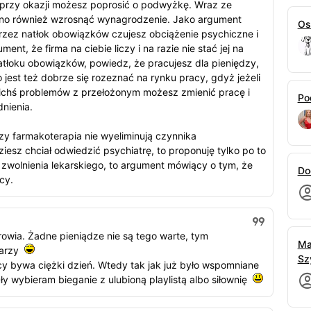
 to przy okazji możesz poprosić o podwyżkę. Wraz ze
nno również wzrosnąć wynagrodzenie. Jako argument
Os
zez natłok obowiązków czujesz obciążenie psychiczne i
ent, że firma na ciebie liczy i na razie nie stać jej na
atłoku obowiązków, powiedz, że pracujesz dla pieniędzy,
o jest też dobrze się rozeznać na rynku pracy, gdyż jeżeli
kichś problemów z przełożonym możesz zmienić pracę i
Po
dnienia.
zy farmakoterapia nie wyeliminują czynnika
iesz chciał odwiedzić psychiatrę, to proponuję tylko po to
 zwolnienia lekarskiego, to argument mówiący o tym, że
Do
cy.
owia. Żadne pieniądze nie są tego warte, tym
Ma
karzy
Sz
cy bywa ciężki dzień. Wtedy tak jak już było wspomniane
ły wybieram bieganie z ulubioną playlistą albo siłownię