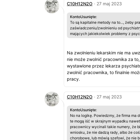
C10H12N2O
· 27 maj 2023
KontoUsunięte
:
To są kapitalne metody na to..., żeby
zaświadczeniu/zwolnieniu od psychiatr
mających jakiekolwiek problemy z psyc
Na zwolnieniu lekarskim nie ma uw
nie może zwolnić pracownika za to,
wystawione przez lekarza psychiatr
zwolnić pracownika, to finalnie mo
pracy.
C10H12N2O
· 27 maj 2023
KontoUsunięte
:
No na logikę. Powiedzmy, że firma ma
te mogą iść w skrajnym wypadku nawet w
pracownicy wycinali takie numery, że 
wniosku, że nie dadzą rady, albo że coś 
chorobowe, lub mówią szefowi, że nie b