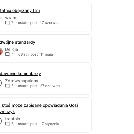
tatnio obejrzany film
wram
7
· ostatni post ·
17 czerwca
dwójne standardy
Delicje
4
· ostatni post ·
11 maja
dawanie komentarzy
Zdrowynapalony
5
· ostatni post ·
27 czerwca
 ktoś może zapisane opowiadania Gosi
ymczyk
trantolo
6
· ostatni post ·
17 stycznia