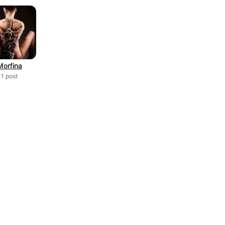
Morfina
1 post