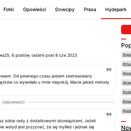
Fotki
Opowieści
Dowcipy
Prasa
Hydepark
Pop
#opo
a25, 6 postów, ostatni post 8 cze 2023
#mu
#pra
stresem. Od pewnego czasu jestem zestresowany
iązków co wywołało u mnie niepokój. Macie jakieś metody
#kie
#za
#mar
#pod
sz sobie rady z dodatkowymi obowiązkami. Jeżeli
ie wstyd jest przyznać, że się myliłeś i jednak się
No