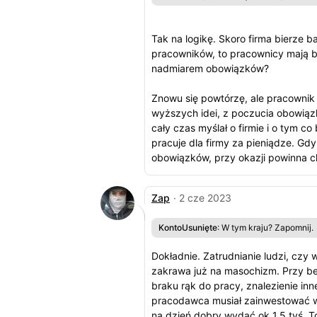
Tak na logikę. Skoro firma bierze b
pracowników, to pracownicy mają by
nadmiarem obowiązków?
Znowu się powtórzę, ale pracownik 
wyższych idei, z poczucia obowiąz
cały czas myślał o firmie i o tym c
pracuje dla firmy za pieniądze. Gd
obowiązków, przy okazji powinna ch
Zap
· 2 cze 2023
KontoUsunięte
: W tym kraju? Zapomnij
Dokładnie. Zatrudnianie ludzi, czy 
zakrawa już na masochizm. Przy be
braku rąk do pracy, znalezienie inne
pracodawca musiał zainwestować w
na dzień dobry wydać ok 1.5 tyś. T