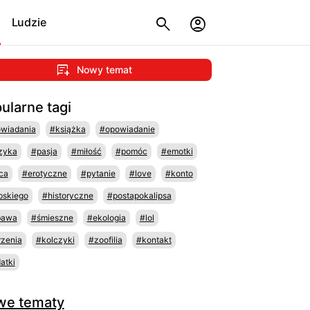
Ludzie
Nowy temat
ularne tagi
wiadania
#książka
#opowiadanie
zyka
#pasja
#miłość
#pomóc
#emotki
ca
#erotyczne
#pytanie
#love
#konto
pskiego
#historyczne
#postapokalipsa
bawa
#śmieszne
#ekologia
#lol
zenia
#kolczyki
#zoofilia
#kontakt
atki
we tematy