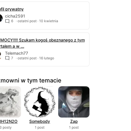
ofil prywatny
cicha2591
6
· ostatni post ·
10 kwietnia
MOCY!!!! Szukam kogoś obeznanego z tym
talem a w ...
Telemach77
7
· ostatni post ·
16 lutego
mowni w tym temacie
0H12N2O
Somebody
Zap
3 posty
1 post
1 post