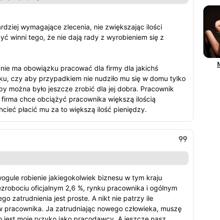
ardziej wymagające zlecenia, nie zwiększając ilości
ć winni tego, że nie dają rady z wyrobieniem się z
nie ma obowiązku pracować dla firmy dla jakichś
ku, czy aby przypadkiem nie nudziło mu się w domu tylko
o by można było jeszcze zrobić dla jej dobra. Pracownik
y firma chce obciążyć pracownika większą ilością
cieć płacić mu za to większą ilość pieniędzy.
.
wogule robienie jakiegokolwiek biznesu w tym kraju
zrobociu oficjalnym 2,6 %, rynku pracownika i ogólnym
go zatrudnienia jest proste. A nikt nie patrzy ile
 pracownika. Ja zatrudniając nowego człowieka, muszę
o jest moje ryzyko jako pracodawcy. A jeszcze nasz