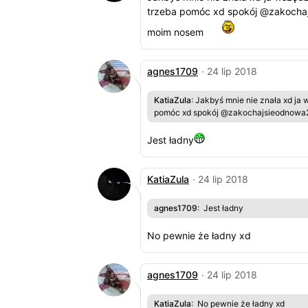
trzeba pomóc xd spokój @zakochajs
moim nosem
agnes1709
· 24 lip 2018
KatiaZula
: Jakbyś mnie nie znała xd ja
pomóc xd spokój @zakochajsieodnowa23 
Jest ładny
KatiaZula
· 24 lip 2018
agnes1709
: Jest ładny
No pewnie że ładny xd
agnes1709
· 24 lip 2018
KatiaZula
: No pewnie że ładny xd