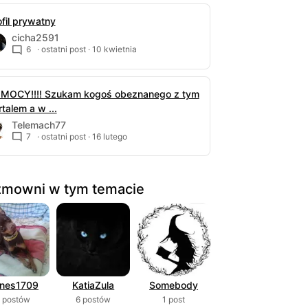
ofil prywatny
cicha2591
6
· ostatni post ·
10 kwietnia
MOCY!!!! Szukam kogoś obeznanego z tym
talem a w ...
Telemach77
7
· ostatni post ·
16 lutego
mowni w tym temacie
nes1709
KatiaZula
Somebody
 postów
6 postów
1 post