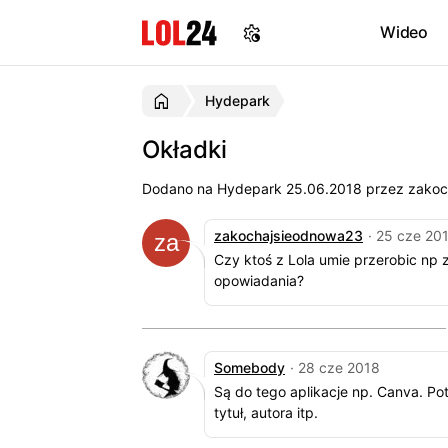
Wideo
Hydepark
Okładki
Dodano na Hydepark
25.06.2018
przez zakoch
zakochajsieodnowa23
· 25 cze 20
Czy ktoś z Lola umie przerobic np
opowiadania?
Somebody
· 28 cze 2018
Są do tego aplikacje np. Canva. Pot
tytuł, autora itp.