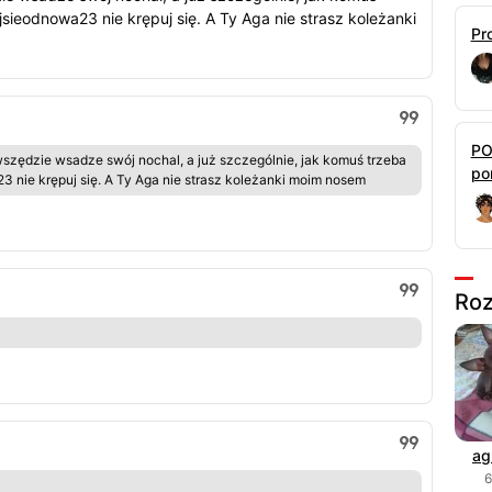
ieodnowa23 nie krępuj się. A Ty Aga nie strasz koleżanki
Pr
PO
 wszędzie wsadze swój nochal, a już szczególnie, jak komuś trzeba
por
nie krępuj się. A Ty Aga nie strasz koleżanki moim nosem
Roz
ag
6