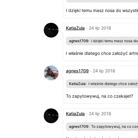
I dzięki temu masz nosa do wszyst
KatiaZula
· 24 lip 2018
agnes1709
: I dzięki temu masz nosa d
I właśnie dlatego chce założyć art
agnes1709
· 24 lip 2018
KatiaZula
: I właśnie dlatego chce zało
To zapytowywuj, na co czekajet?
KatiaZula
· 24 lip 2018
agnes1709
: To zapytowywuj, na co cz