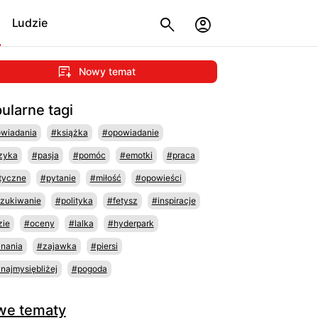
Ludzie
Nowy temat
ularne tagi
wiadania
#książka
#opowiadanie
zyka
#pasja
#pomóc
#emotki
#praca
tyczne
#pytanie
#miłość
#opowieści
zukiwanie
#polityka
#fetysz
#inspiracje
zie
#oceny
#lalka
#hyderpark
nania
#zajawka
#piersi
najmysiębliżej
#pogoda
we tematy