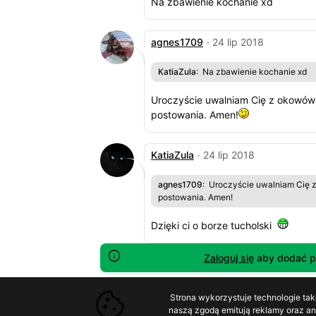
Na zbawienie kochanie xd
agnes1709
· 24 lip 2018
KatiaZula
: Na zbawienie kochanie xd
Uroczyście uwalniam Cię z okowów
postowania. Amen!
KatiaZula
· 24 lip 2018
agnes1709
: Uroczyście uwalniam Cię
postowania. Amen!
Dzięki ci o borze tucholski
Zaloguj się
aby dodać p
Strona wykorzystuje technologie tak
naszą zgodą emitują reklamy oraz ana