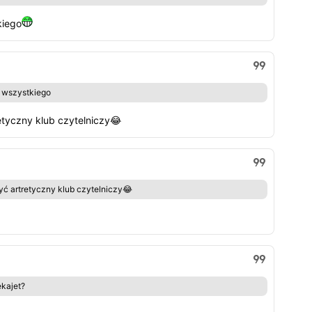
kiego
o wszystkiego
retyczny klub czytelniczy😂
żyć artretyczny klub czytelniczy😂
ekajet?