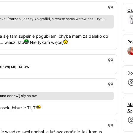
Os
nva. Potrzebujesz tylko grafiki, a resztę sama wstawiasz - tytuł,
ja się tam zupełnie pogubiłam, chyba mam za daleko do
Po
.. wiesz, kto
Nie tykam więcej
dezwij się na pw
Do
owana odezwij się na pw
Ma
sek, łobuzie Ti, Ti
Sz
ie wsadze swój nochal, a już szczególnie, jak komuś