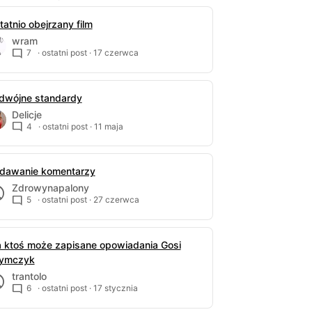
tatnio obejrzany film
wram
7
· ostatni post ·
17 czerwca
dwójne standardy
Delicje
4
· ostatni post ·
11 maja
dawanie komentarzy
Zdrowynapalony
5
· ostatni post ·
27 czerwca
 ktoś może zapisane opowiadania Gosi
ymczyk
trantolo
6
· ostatni post ·
17 stycznia