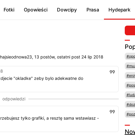
Fotki
Opowieści
Dowcipy
Prasa
Hydepark
Pop
#opo
ajsieodnowa23, 13 postów, ostatni post 24 lip 2018
#mu
18
#ero
 zdjecie "okladke" zeby bylo adekwatne do
#pos
#lud
#doz
#poz
rzebujesz tylko grafiki, a resztę sama wstawiasz -
No