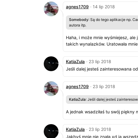
agnes1709
· 14 lip 2018
Somebody
: Są do tego aplikacje np. Ca
autora itp.
Haha, i może mnie wyśmiejesz, ale 
takich wynalazków. Uratowała mnie.
KatiaZula
· 23 lip 2018
Jeśli dalej jesteś zainteresowana o
agnes1709
· 23 lip 2018
KatiaZula
: Jeśli dalej jesteś zainteres
A jednak wsadziłaś tu swój piękny no
KatiaZula
· 23 lip 2018
Jakbyś mnie nie znała xd ja wszędz