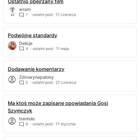
Ostatnio obejrzany film
wram
7
· ostatni post ·
17 czerwca
Podwójne standardy
Delicje
4
· ostatni post ·
11 maja
Dodawanie komentarzy
Zdrowynapalony
5
· ostatni post ·
27 czerwca
Ma ktoś może zapisane opowiadania Gosi
Szymczyk
trantolo
6
· ostatni post ·
17 stycznia