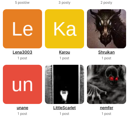
5 postów
3 posty
2 posty
Lena3003
Karou
Shruikan
1 post
1 post
1 post
unane
LittleScarlet
nemfer
1 post
1 post
1 post