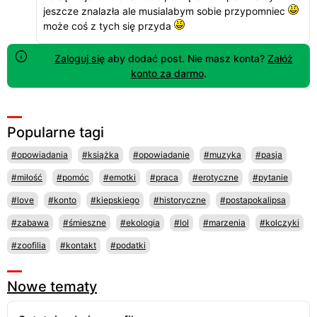
jeszcze znalazła ale musialabym sobie przypomniec
może coś z tych się przyda
Zaloguj się
aby dodać post. Nie masz konta?
Załóż
konto za darmo
.
Popularne tagi
#opowiadania
#książka
#opowiadanie
#muzyka
#pasja
#miłość
#pomóc
#emotki
#praca
#erotyczne
#pytanie
#love
#konto
#kiepskiego
#historyczne
#postapokalipsa
#zabawa
#śmieszne
#ekologia
#lol
#marzenia
#kolczyki
#zoofilia
#kontakt
#podatki
Nowe tematy