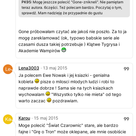
PK95
: Mogę jeszcze polecić "Gone-znikneli". Nie pamiętam
teraz autora. 6części. Też polecam bardzo. Poczytaj o tym,
sprawdź. Mam nadzieję że przypadnie do gustu
Gone próbowałam czytać ale jakoś nie poszło. Za to ja
mogę zareklamować (ok, typowo babskie serie ale
czasami dusza takiej potrzebuje ) Klątwe Tygrysa i
Akademie Wampirów
Lena3003
· 13 maj 2015
Ja polecem Ewe Nowak i jej ksiazki - genialna
kobieta
pisze o milosci mlodych ludzi i robi to
naprawde dobrze ! Sama sie na tych ksiazkach
wychowalam
"Wszystko tylko nie mieta" od tego
warto zaczac
pozdrawiam.
Karou
· 15 maj 2015
Moge polecić "Świat Czarownic" stare, ale bardzo
fajne i "Grę o Tron" może oklepane, ale mnie osobiście