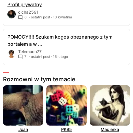
Profil prywatny
cicha2591
6
· ostatni post ·
10 kwietnia
POMOCY!!!! Szukam kogoś obeznanego z tym
portalem a w ...
Telemach77
7
· ostatni post ·
16 lutego
Rozmowni w tym temacie
Joan
PK95
Madierka