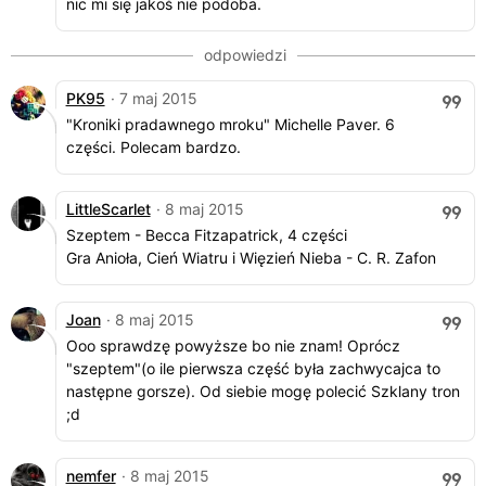
nic mi się jakoś nie podoba.
PK95
· 7 maj 2015
"Kroniki pradawnego mroku" Michelle Paver. 6
części. Polecam bardzo.
LittleScarlet
· 8 maj 2015
Szeptem - Becca Fitzapatrick, 4 części
Gra Anioła, Cień Wiatru i Więzień Nieba - C. R. Zafon
Joan
· 8 maj 2015
Ooo sprawdzę powyższe bo nie znam! Oprócz
"szeptem"(o ile pierwsza część była zachwycajca to
następne gorsze). Od siebie mogę polecić Szklany tron
;d
nemfer
· 8 maj 2015