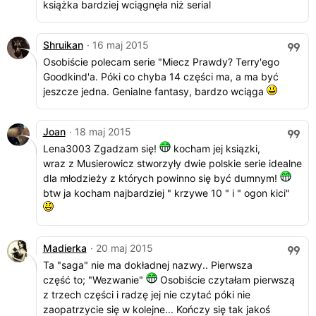
książka bardziej wciągnęła niż serial
Shruikan
· 16 maj 2015
Osobiście polecam serie "Miecz Prawdy? Terry'ego
Goodkind'a. Póki co chyba 14 części ma, a ma być
jeszcze jedna. Genialne fantasy, bardzo wciąga
Joan
· 18 maj 2015
Lena3003 Zgadzam się!
kocham jej ksiązki,
wraz z Musierowicz stworzyły dwie polskie serie idealne
dla młodzieży z których powinno się być dumnym!
btw ja kocham najbardziej " krzywe 10 " i " ogon kici"
Madierka
· 20 maj 2015
Ta "saga" nie ma dokładnej nazwy.. Pierwsza
część to; "Wezwanie"
Osobiście czytałam pierwszą
z trzech części i radzę jej nie czytać póki nie
zaopatrzycie się w kolejne... Kończy się tak jakoś