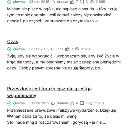
główna
·
23 cze 2015
dramat
7
3
3 895
Miałam nie pisać w ogóle, ale napiszę o smutku który czuję i
tym co mnie opętało. Jeśli komuś zależy się dowiedzieć
chociaż po części - zapraszam do czytania (Nie ...
Czas
główna
·
17 cze 2015
inne
7
2 529
Żyję, aby się wzbogacić - wzbogacam się, aby żyć Życie w
krąg się toczy, a my biegniemy mając zaślepione pieniędzmi
oczy. Osoby pesymistyczne nie czują ślepoty, bo ...
Przeszłość jest teraźniejszością jeśli ją
wspominamy
główna
·
13 cze 2015
dramat
4
1
2 519
Przemieszane prawdziwe i fałszywe wydarzenia. Dziękuję
@Anemiczna za to, że dałaś mi wenę. ________________________
Stoi nade mną z rozczarowaniem i goryczą - ja nie ...