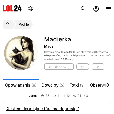
Profile
Madierka
Mads
0statnio była
18 cze 2018
, od stycznia 2015 zdobyła
619 punktów
, napisała
24 postów
na forum, a jej profil
odwiedzono
15 950
razy.
Obserwuj
Opowiadania
Dowcipy
Fotki
Obserwujac
(6)
(5)
(3)
razem:
35
1
12
21 143
"Jestem depresją, która ma depresję."