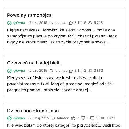
Powolny samobójca
główna
·
7 cze 2015
dramat
8
5
5 718
Ciągle narzekasz.. Mówisz, że siedzi w domu - może ona
samobójstwo planuje po kryjomu? Słuchasz i pytasz - lecz
nigdy nie zrozumiesz, jak to życie przygnębia swoją ...
Czerwień na bladej bieli.
główna
·
2 cze 2015
dramat
2
2
2 862
Kiedyś szczęśliwie leżała we krwi - dziś w szpitalu
psychiatrycznym tkwi. Mogłeś przestać, mogłeś odejść -
pragnąłeś pomóc - stało się jeszcze gorzej ...
Dzień i noc - Ironia losu
główna
·
28 maj 2015
felieton
7
1
1
3 620
Nie wiedziałam do której kategorii to przydzielić... Jeśli ktoś