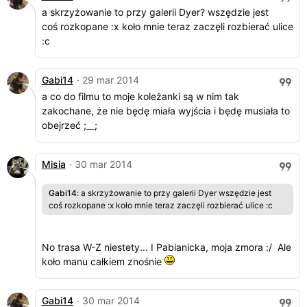
a skrzyżowanie to przy galerii Dyer? wszędzie jest
coś rozkopane :x koło mnie teraz zaczęli rozbierać ulice
:c
Gabi14
· 29 mar 2014
a co do filmu to moje koleżanki są w nim tak
zakochane, że nie będę miała wyjścia i będę musiała to
obejrzeć ;__;
Misia
· 30 mar 2014
Gabi14
: a skrzyżowanie to przy galerii Dyer wszędzie jest
coś rozkopane :x koło mnie teraz zaczęli rozbierać ulice :c
No trasa W-Z niestety... I Pabianicka, moja zmora :/ Ale
koło manu całkiem znośnie
Gabi14
· 30 mar 2014