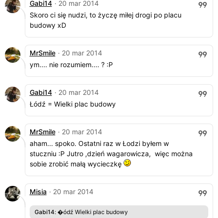
Gabi14
· 20 mar 2014
Skoro ci się nudzi, to życzę miłej drogi po placu
budowy xD
MrSmile
· 20 mar 2014
ym.... nie rozumiem.... ? :P
Gabi14
· 20 mar 2014
Łódź = Wielki plac budowy
MrSmile
· 20 mar 2014
aham... spoko. Ostatni raz w Łodzi byłem w
stuczniu :P Jutro ,dzień wagarowicza, więc można
sobie zrobić małą wycieczkę
Misia
· 20 mar 2014
Gabi14
: �ódź Wielki plac budowy