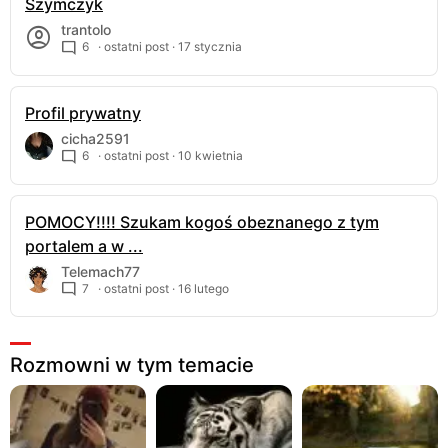
Szymczyk
trantolo
6
· ostatni post ·
17 stycznia
Profil prywatny
cicha2591
6
· ostatni post ·
10 kwietnia
POMOCY!!!! Szukam kogoś obeznanego z tym
portalem a w ...
Telemach77
7
· ostatni post ·
16 lutego
Rozmowni w tym temacie