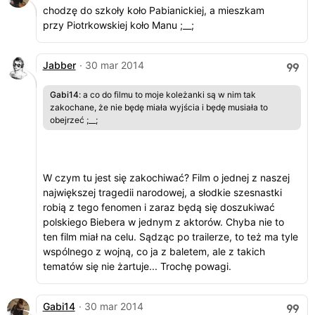
chodzę do szkoły koło Pabianickiej, a mieszkam
przy Piotrkowskiej koło Manu ;__;
Jabber
· 30 mar 2014
Gabi14
: a co do filmu to moje koleżanki są w nim tak
zakochane, że nie będę miała wyjścia i będę musiała to
obejrzeć ;__;
W czym tu jest się zakochiwać? Film o jednej z naszej
największej tragedii narodowej, a słodkie szesnastki
robią z tego fenomen i zaraz będą się doszukiwać
polskiego Biebera w jednym z aktorów. Chyba nie to
ten film miał na celu. Sądząc po trailerze, to też ma tyle
wspólnego z wojną, co ja z baletem, ale z takich
tematów się nie żartuje... Trochę powagi.
Gabi14
· 30 mar 2014