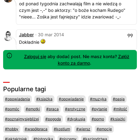
od ponad tygodnia zachwalają film a nie wiedzą o
czym jest -,-" bo aktorzy: "o boże kocham Rudego"
"nieee... Zośka jest fajniejszy" idzie zwariować -_-
Jabber
· 30 mar 2014
Dokładnie
Zaloguj się
aby dodać post. Nie masz konta?
Załóż
konto za darmo
.
Popularne tagi
#opowiadania
#książka
#opowiadanie
#muzyka
#pasja
#pomóc
#emotki
#praca
#erotyczne
#pytanie
#miłość
#poznajmysiębliżej
#pogoda
#dyskusja
#porno
#książki
#hobby
#współpraca
#kostium
#wiersz
#emocje
#jaktaktojak
#historyjka
#piszemy
#kazirodztwa