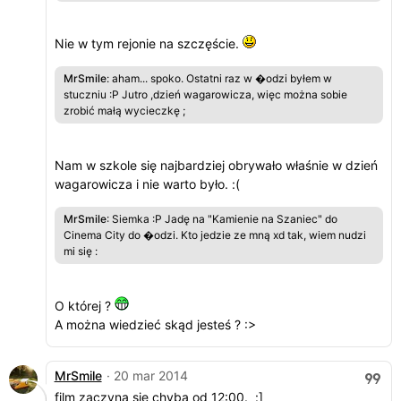
Nie w tym rejonie na szczęście.
MrSmile
: aham... spoko. Ostatni raz w �odzi byłem w
stuczniu :P Jutro ,dzień wagarowicza, więc można sobie
zrobić małą wycieczkę ;
Nam w szkole się najbardziej obrywało właśnie w dzień
wagarowicza i nie warto było. :(
MrSmile
: Siemka :P Jadę na "Kamienie na Szaniec" do
Cinema City do �odzi. Kto jedzie ze mną xd tak, wiem nudzi
mi się :
O której ?
A można wiedzieć skąd jesteś ? :>
MrSmile
· 20 mar 2014
film zaczyna się chyba od 12:00. :]