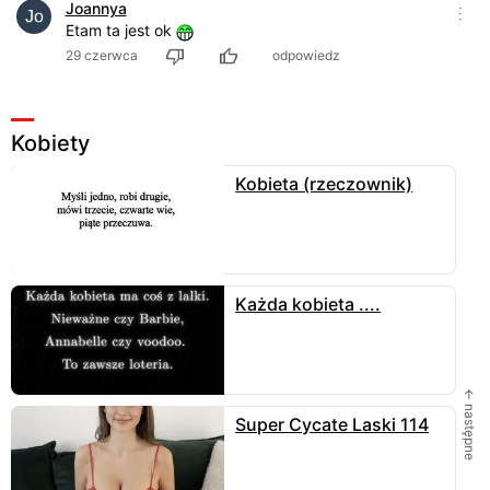
Joannya
Etam ta jest ok
29 czerwca
odpowiedz
Kobiety
Kobieta (rzeczownik)
Każda kobieta ....
← następne
Super Cycate Laski 114