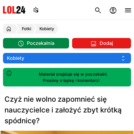
Fotki
Kobiety
Poczekalnia
Dodaj
Materiał znajduje się w poczekalni.
Prosimy o łapkę i komentarz!
Czyż nie wolno zapomnieć się
nauczycielce i założyć zbyt krótką
spódnicę?