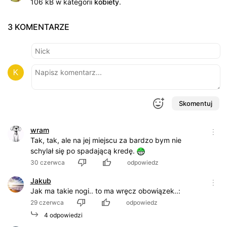
106 kB w kategorii
kobiety
.
3 KOMENTARZE
Skomentuj
wram
Tak, tak, ale na jej miejscu za bardzo bym nie
schylał się po spadającą kredę.
30 czerwca
odpowiedz
Jakub
Jak ma takie nogi.. to ma wręcz obowiązek..:
29 czerwca
odpowiedz
4 odpowiedzi