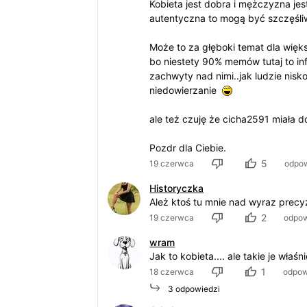
Kobieta jest dobra i mężczyzna jest d
autentyczna to mogą być szczęśliw
Może to za głęboki temat dla więks
bo niestety 90% memów tutaj to in
zachwyty nad nimi..jak ludzie nisko
niedowierzanie
ale też czuję że cicha2591 miała do
Pozdr dla Ciebie.
5
19 czerwca
odpo
Historyczka
Ależ ktoś tu mnie nad wyraz precyzy
2
19 czerwca
odpo
wram
Jak to kobieta.... ale takie je wła
1
18 czerwca
odpow
3 odpowiedzi