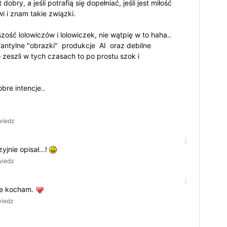
obry, a jeśli potrafią się dopełniać, jeśli jest miłość
i i znam takie związki.
zość lolowiczów i lolowiczek, nie wątpię w to haha..
fantylne "obrazki" produkcje AI oraz debilne
 zeszli w tych czasach to po prostu szok i
bre intencje..
wiedz
jnie opisał...!
wiedz
śnie kocham.
iedz