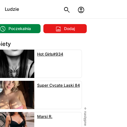
Ludzie
Poczekalnia
Dodaj
iety
Hot Girls#934
Super Cycate Laski 84
← następne
Marsi R.