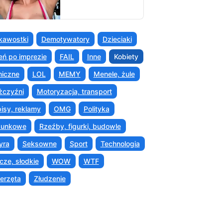
kawostki
Demotywatory
Dzieciaki
eń po imprezie
FAIL
Inne
Kobiety
iczne
LOL
MEMY
Menele, żule
czyźni
Motoryzacja, transport
isy, reklamy
OMG
Polityka
sunkowe
Rzeźby, figurki, budowle
yra
Seksowne
Sport
Technologia
cze, słodkie
WOW
WTF
erzęta
Złudzenie