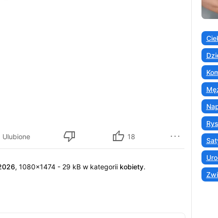
Cie
Dzi
Kom
Męż
Nap
Ry
Ulubione
18
Sat
Uro
.2026
, 1080x1474 - 29 kB w kategorii
kobiety
.
Zwi