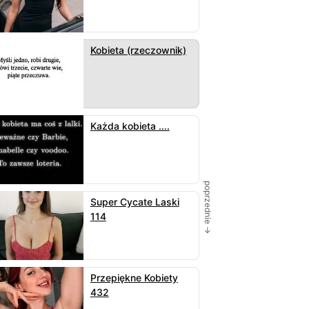
Kobieta (rzeczownik)
Każda kobieta ....
poprzednie →
Super Cycate Laski
114
Przepiękne Kobiety
432