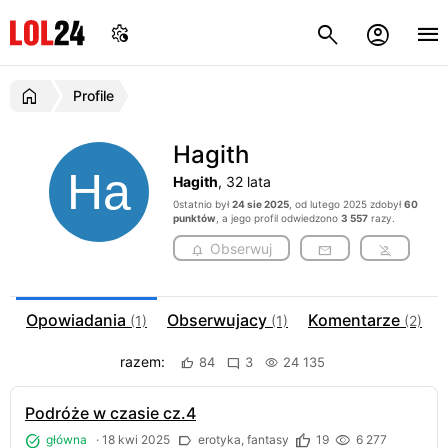
Profile
Hagith
Hagith
, 32 lata
0statnio był
24 sie 2025
, od lutego 2025 zdobył
60
punktów
, a jego profil odwiedzono
3 557
razy.
Obserwuj
Opowiadania
Obserwujacy
Komentarze
(1)
(1)
(2)
razem:
84
3
24 135
Podróże w czasie cz.4
główna
·
18 kwi 2025
erotyka, fantasy
19
6 277