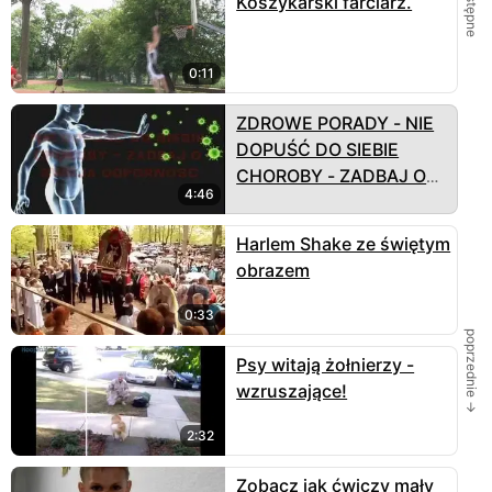
← następne
Koszykarski farciarz.
0:11
ZDROWE PORADY - NIE
DOPUŚĆ DO SIEBIE
CHOROBY - ZADBAJ O
4:46
SWOJĄ ODPORNOŚĆ
Harlem Shake ze świętym
obrazem
0:33
poprzednie →
Psy witają żołnierzy -
wzruszające!
2:32
Zobacz jak ćwiczy mały