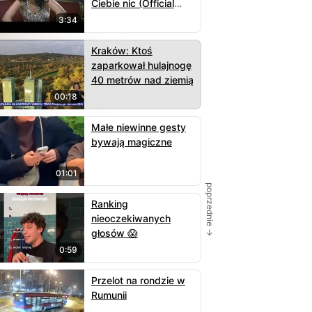
Ciebie nic (Official
Video)
3:34
Kraków: Ktoś
zaparkował hulajnogę
40 metrów nad ziemią
00:18
Małe niewinne gesty
bywają magiczne
01:01
poprzednie →
Ranking
nieoczekiwanych
głosów 😱
0:59
Przelot na rondzie w
Rumunii