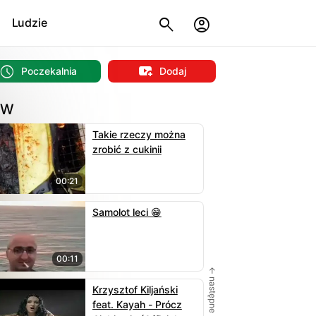
Ludzie
Poczekalnia
Dodaj
OW
Takie rzeczy można
zrobić z cukinii
00:21
Samolot leci 😁
00:11
← następne
Krzysztof Kiljański
feat. Kayah - Prócz