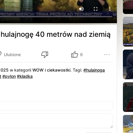
 hulajnogę 40 metrów nad ziemią
Ulubione
6
.2025
w kategorii
WOW i ciekawostki
.
Tagi:
#hulajnoga
t
#pylon
#kładka