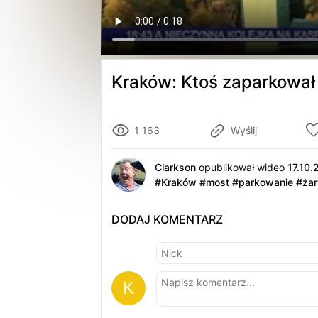
Kraków: Ktoś zaparkował
1 163
Wyślij
Clarkson
opublikował wideo
17.10
#Kraków
#most
#parkowanie
#żar
DODAJ KOMENTARZ